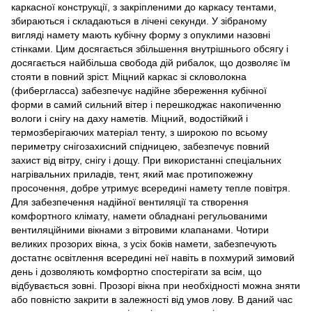
каркасної конструкції, з закріпленими до каркасу тентами,
збираються і складаються в лічені секунди. У зібраному
вигляді намету мають кубічну форму з опуклими назовні
стінками. Цим досягається збільшення внутрішнього обсягу і
досягається найбільша свобода дій рибалок, що дозволяє їм
стояти в повний зріст. Міцний каркас зі скловолокна
(фибергласса) забезпечує надійне збереження кубічної
форми в самий сильний вітер і перешкоджає накопиченню
вологи і снігу на даху наметів. Міцний, водостійкий і
термозберігаючих матеріал тенту, з широкою по всьому
периметру снігозахисний спідницею, забезпечує повний
захист від вітру, снігу і дощу. При використанні спеціальних
нагрівальних приладів, тент, який має протипожежну
просочення, добре утримує всередині намету тепле повітря.
Для забезпечення надійної вентиляції та створення
комфортного клімату, намети обладнані регульованими
вентиляційними вікнами з вітровими клапанами. Чотири
великих прозорих вікна, з усіх боків намети, забезпечують
достатнє освітлення всередині неї навіть в похмурий зимовий
день і дозволяють комфортно спостерігати за всім, що
відбувається зовні. Прозорі вікна при необхідності можна зняти
або повністю закрити в залежності від умов лову. В даний час