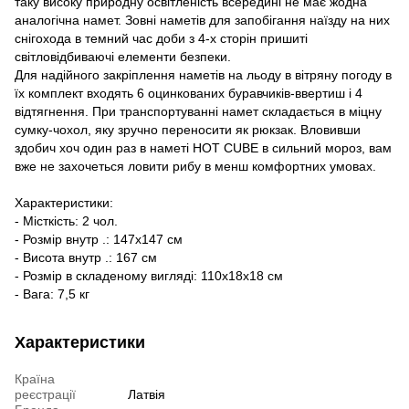
таку високу природну освітленість всередині не має жодна
аналогічна намет. Зовні наметів для запобігання наїзду на них
снігохода в темний час доби з 4-х сторін пришиті
світловідбиваючі елементи безпеки.
Для надійного закріплення наметів на льоду в вітряну погоду в
їх комплект входять 6 оцинкованих буравчиків-ввертиш і 4
відтягнення. При транспортуванні намет складається в міцну
сумку-чохол, яку зручно переносити як рюкзак. Вловивши
здобич хоч один раз в наметі HOT CUBE в сильний мороз, вам
вже не захочеться ловити рибу в менш комфортних умовах.
Характеристики:
- Місткість: 2 чол.
- Розмір внутр .: 147х147 см
- Висота внутр .: 167 см
- Розмір в складеному вигляді: 110x18x18 см
- Вага: 7,5 кг
Характеристики
Країна
реєстрації
Латвія