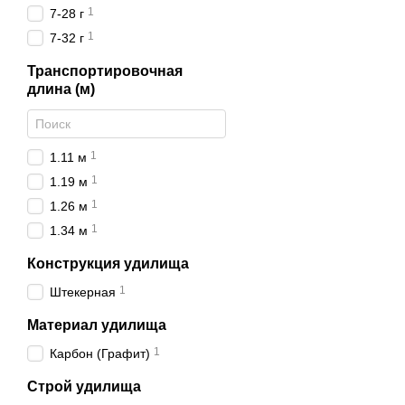
1
7-28 г
1
7-32 г
Транспортировочная
длина (м)
1
1.11 м
1
1.19 м
1
1.26 м
1
1.34 м
Конструкция удилища
1
Штекерная
Материал удилища
1
Карбон (Графит)
Строй удилища