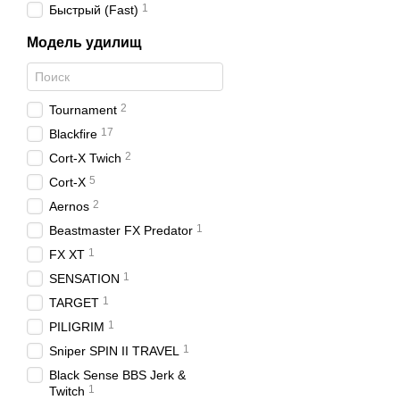
1
Быстрый (Fast)
Модель удилищ
2
Tournament
17
Blackfire
2
Cort-X Twich
5
Cort-X
2
Aernos
1
Beastmaster FX Predator
1
FX XT
1
SENSATION
1
TARGET
1
PILIGRIM
1
Sniper SPIN II TRAVEL
Black Sense BBS Jerk &
1
Twitch