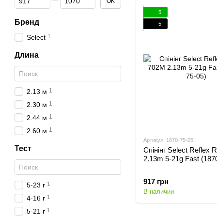
OK
5
Бренд
5
1
Select
Длина
1
2.13 м
1
2.30 м
1
2.44 м
1
2.60 м
Артикул: 1870-75-05
Тест
Спінінг Select Reflex
2.13m 5-21g Fast (187
917 грн
1
5-23 г
В наличии
1
4-16 г
1
5-21 г