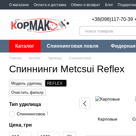
Перейти к основному контенту
О магазине
Оплата и доставка
Обмен и возврат
Блог
Подарочн
+38(098)117-70-39 
Каталог
Спиннинговая ловля
Фидерная
Главная
Каталог
Удилища
Спиннинговые
Спиннинги Metcsui Reflex
Модель удилищ:
REFLEX
Очистить фильтр
Тип удилища
1
Спиннинговое
Карповые
С
Цена, грн
От Цена, грн
До Цена, грн