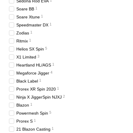
1
Sedona Rod EVA
1
Soare BB
1
Soare Xtune
1
Speedmaster DX
1
Zodias
1
Ritmix
5
Helios SX Spin
3
X1 Limited
1
Heartland HL/AGS
4
Megaforce Jigger
1
Black Label
1
Prorex XR Spin 2020
2
Ninja X JiggerSpin NJXJ
1
Blazon
5
Powermesh Spin
1
Prorex S
1
21 Blazon Casting