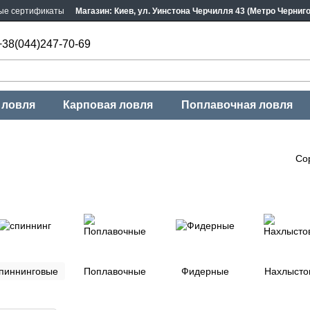
ые сертификаты
Магазин: Киев, ул. Уинстона Черчилля 43 (Метро Черниг
+38(044)247-70-69
 ловля
Карповая ловля
Поплавочная ловля
Со
пиннинговые
Поплавочные
Фидерные
Нахлысто