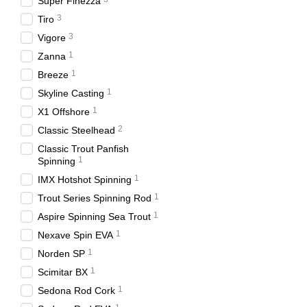
Super Finezza
3
Tiro
3
Vigore
1
Zanna
1
Breeze
1
Skyline Casting
1
X1 Offshore
2
Classic Steelhead
Classic Trout Panfish
1
Spinning
1
IMX Hotshot Spinning
1
Trout Series Spinning Rod
1
Aspire Spinning Sea Trout
1
Nexave Spin EVA
1
Norden SP
1
Scimitar BX
1
Sedona Rod Cork