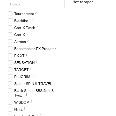
Нет товаров
2
Tournament
17
Blackfire
2
Cort-X Twich
5
Cort-X
2
Aernos
1
Beastmaster FX Predator
1
FX XT
1
SENSATION
1
TARGET
1
PILIGRIM
1
Sniper SPIN II TRAVEL
Black Sense BBS Jerk &
1
Twitch
2
WISDOM
3
Ninja
1