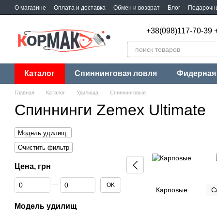
Перейти к основному контенту
О магазине
Оплата и доставка
Обмен и возврат
Блог
Подарочн
+38(098)117-70-39 
Каталог
Спиннинговая ловля
Фидерная
Главная
Каталог
Удилища
Спиннинговые
Спиннинги Zemex Ultimate
Модель удилищ:
Очистить фильтр
Цена, грн
От Цена, грн
До Цена, грн
OK
Карповые
С
Модель удилищ