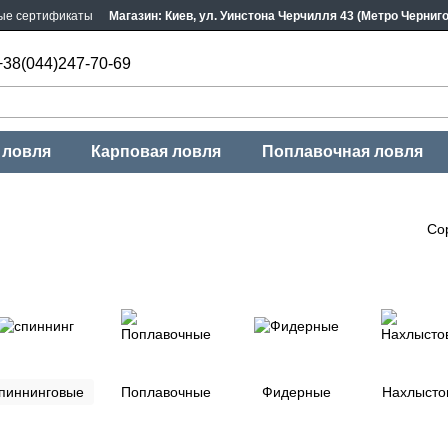
ые сертификаты
Магазин: Киев, ул. Уинстона Черчилля 43 (Метро Черниг
+38(044)247-70-69
 ловля
Карповая ловля
Поплавочная ловля
Со
пиннинговые
Поплавочные
Фидерные
Нахлысто