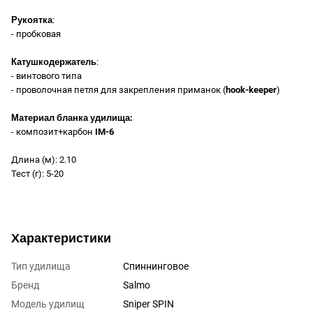
Рукоятка
:
- пробковая
Катушкодержатель
:
- винтового типа
- проволочная петля для закрепления приманок (
hook-keeper
)
Материал бланка удилища:
- композит+карбон
IM-6
Длина (м): 2.10
Тест (г): 5-20
Характеристики
Тип удилища
Спиннинговое
Бренд
Salmo
Модель удилищ
Sniper SPIN