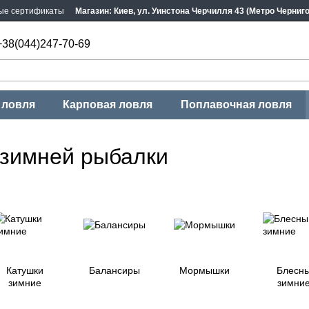
ые сертификаты
Магазин: Киев, ул. Уинстона Черчилля 43 (Метро Черниг
+38(044)247-70-69
 ловля
Карповая ловля
Поплавочная ловля
 зимней рыбалки
Катушки
Балансиры
Мормышки
Блесн
зимние
зимни