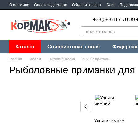
Перейти к основному контенту
О магазине
Оплата и доставка
Обмен и возврат
Блог
Подарочн
+38(098)117-70-39 
Каталог
Спиннинговая ловля
Фидерная
Главная
Каталог
Зимняя рыбалка
Зимние приманки
Рыболовные приманки для
Удочки зимние