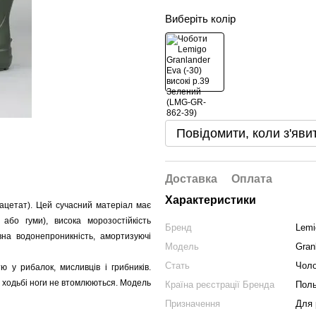
Виберіть колір
Повідомити, коли з'яви
Доставка
Оплата
Характеристики
лацетат). Цей сучасний матеріал має
або гуми), висока морозостійкість
Бренд
Lemi
вна водонепроникність, амортизуючі
Модель
Gran
Стать
Чоло
ю у рибалок, мисливців і грибників.
ій ходьбі ноги не втомлюються. Модель
Країна реєстрації Бренда
Пол
Призначення
Для 