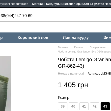
рункові сертифікати
Магазин: Київ, вул. Вінстона Черчилля 43 (Метро Черн
+38(044)247-70-69
ер
Короповий лов
Лов на вудку
Зим
Головна
Каталог
Екіпірування
Чоботи Lemigo Granlander Eva (-30) висо
Чоботи Lemigo Granlan
GR-862-43)
Немає в наявності
Артикул: LMG-G
1 405 грн
Розмір
39
40
41
42
43