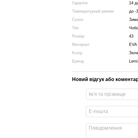
Гарантія
14 д
Температурний режим
до -
Сезон
Зим
Тип
Чобо
Розмір
43
Матеріал
EVA
Колір
Зел
Бренд
Lemi
Новий відгук або комента