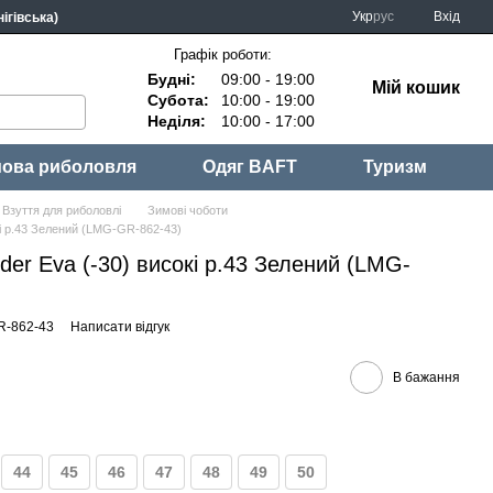
Укр
рус
Вхід
ігівська)
Графік роботи:
Будні:
09:00 - 19:00
Мій кошик
Субота:
10:00 - 19:00
Неділя:
10:00 - 17:00
ова риболовля
Одяг BAFT
Туризм
Взуття для риболовлі
Зимові чоботи
кі р.43 Зелений (LMG-GR-862-43)
der Eva (-30) високі р.43 Зелений (LMG-
R-862-43
Написати відгук
В бажання
44
45
46
47
48
49
50