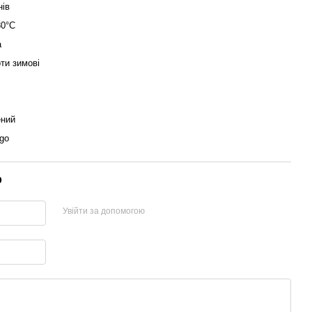
нів
30°С
а
ти зимові
ений
go
р
Увійти за допомогою