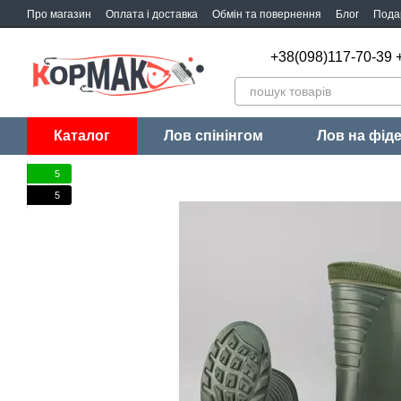
Перейти до основного контенту
Про магазин
Оплата і доставка
Обмін та повернення
Блог
Пода
+38(098)117-70-39 
Каталог
Лов спінінгом
Лов на фід
5
5