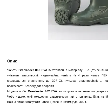
Опис
Чоботи
Grenlander 862 EVA
виготовлені з матеріалу ЕВА (етиленвіні
унікальні властивості: надзвичайна легкість (в 4 рази легше ПВХ 
(залишається еластичним до -30? C), нульова теплопровідність, по
властивості, безпеку для здоров'я.
Модель чобіт
Grenlander 862 EVA
користується великою популярніст
Чоботи дуже легкі і комфортні, завдяки чому навіть при тривалій активн
можна використовувати навесні, восени і взимку до -30? C.