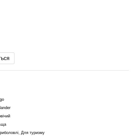
ться
go
lander
вічий
ьща
риболовлі, Для туризму