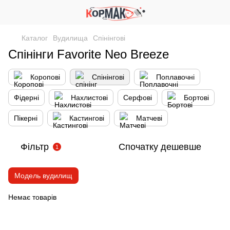
Каталог
Вудилища
Спінінгові
Спінінги Favorite Neo Breeze
Коропові
Спінінгові
Поплавочні
Фідерні
Нахлистові
Серфові
Бортові
Пікерні
Кастингові
Матчеві
Фільтр
Спочатку дешевше
1
Модель вудилищ
Немає товарів