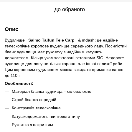
До обраного
Опис
Вудилище
Salmo Taifun Tele Carp
& mdash; це надійне
телескопічне коропове вудилище середнього ладу. Посилістий
бланк вудилища має рукоятку з надійним катушко-
держателем. Кільця укомплектовані вставками SIC. Недороге
вудилище для лову не тільки коропа, але іншої великої риби.
Цим короповим вудилищем можна закидати приманки вагою
до 110 г.
Особливості:
Матеріал бланка вудлища – скловолокно
Строй бланка середній
Конструкція телескопічна
Катушкодержатель гвинтового типу
Рукоятка з покриттям