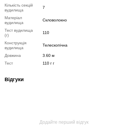
Кількість секцій
7
вудилища
Матеріал
Скловолокно
вудилища
Тест вудилища
110
(г)
Конструкція
Телескопічна
вудилища
Довжина
3.60 м
Тест
110 г г
Відгуки
Додайте перший відгук