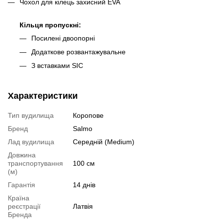
Чохол для кілець захисний EVA
Кільця пропускні:
Посилені двоопорні
Додаткове розвантажувальне
З вставками SIC
Характеристики
Тип вудилища
Коропове
Бренд
Salmo
Лад вудилища
Середній (Medium)
Довжина
транспортування
100 см
(м)
Гарантія
14 днів
Країна
реєстрації
Латвія
Бренда