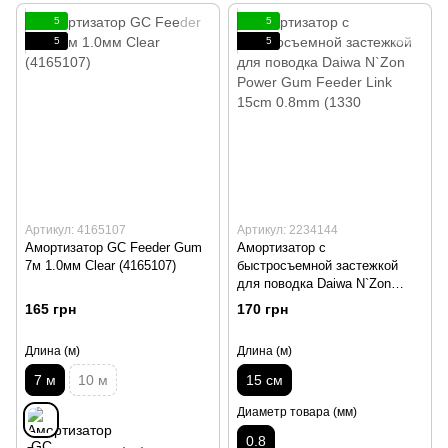
5
5
5
5
Артикул: 4165107
Артикул: 2234144
Амортизатор GC Feeder Gum
Амортизатор с
7м 1.0мм Clear (4165107)
быстросъемной застежкой
для поводка Daiwa N`Zon
Power Gum Feeder Link 15cm
165 грн
170 грн
0.8mm (1330
Длина (м)
Длина (м)
7 м
10 м
15 см
Диаметр товара (мм)
0.8