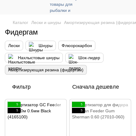
Каталог
Лески и шнуры
Амортизирующая резина (фидерга
Фидергам
Лески
Шнуры
Флюорокарбон
Нахлыстовые шнуры
Шок-лидер
Амортизирующая резина (фидергам)
Фильтр
Сначала дешевле
5
5
5
5