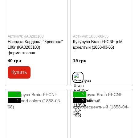
Артикул: KA0203100
Артикул: 1858-03-65
Насадка Кардінал "Креветка"
Кукуруза Brain FFCNF р:M
100г (KA0203100)
ц:жёлтый (1858-03-65)
ферментована
40 грн
19 грн
Купить
5
5
5
5