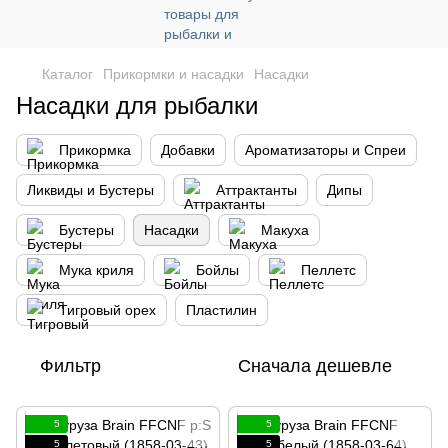
Каталог
Прикормки и насадки
Насадки
Насадки для рыбалки
Прикормка
Добавки
Ароматизаторы и Спреи
Ликвиды и Бустеры
Аттрактанты
Дипы
Бустеры
Насадки
Макуха
Мука криля
Бойлы
Пеллетс
Тигровый орех
Пластилин
Фильтр
Сначала дешевле
5
5
5
5