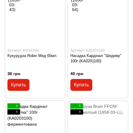
Артикул: RO18359
Артикул: KA0201100
Кукурудза Robin Мед 65мл.
Насадка Кардінал "Шедевр"
100г (KA0201100)
36 грн
40 грн
Купить
Купить
5
5
5
5