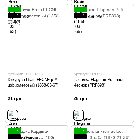
5
5
5
5
Артикул: 1858-03-67
Артикул: PRF898
Кукуруза Brain FFCNF р:M
Насадка Flagman Pufi midi -
ц:фиолетовый (1858-03-67)
Чеснок (PRF898)
21 грн
28 грн
5
5
5
5