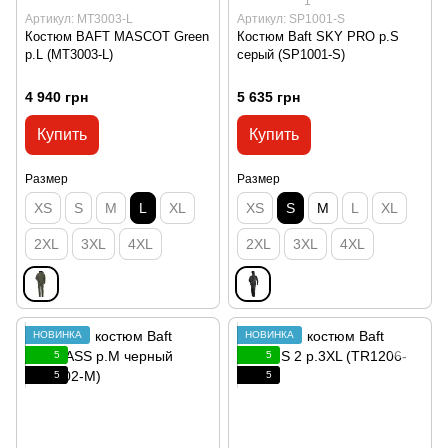
1
Артикул: MT3003-L
Артикул: SP1001-S
Костюм BAFT MASCOT Green
Костюм Baft SKY PRO р.S
р.L (MT3003-L)
серый (SP1001-S)
4 940 грн
5 635 грн
Купить
Купить
Размер
Размер
XS
S
M
L
XL
XS
S
M
L
XL
2XL
3XL
4XL
2XL
3XL
4XL
НОВИНКА
НОВИНКА
5
5
5
5