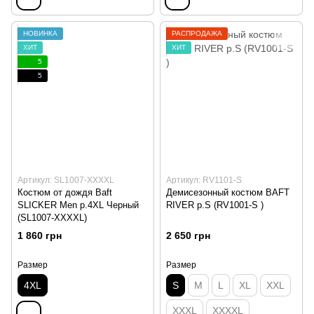
НОВИНКА
РАСПРОДАЖА
ХИТ
ХИТ
5
5
Артикул: SL1007-XXXXL
Артикул: RV1101-S
Костюм от дождя Baft
Демисезонный костюм BAFT
SLICKER Men p.4XL Черный
RIVER р.S (RV1001-S )
(SL1007-XXXXL)
1 860 грн
2 650 грн
Размер
Размер
4XL
S
M
L
XL
XXL
XXXL
XXXXL