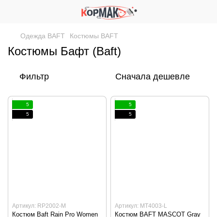
Одежда BAFT
Костюмы BAFT
Костюмы Бафт (Baft)
Фильтр
Сначала дешевле
5
5
5
5
Артикул: RP2002-M
Артикул: MT4003-L
Костюм Baft Rain Pro Women
Костюм BAFT MASCOT Gray