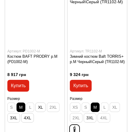
Артикул: PD1002-M
Артикул: TR1102-M
Костюм BAFT PRODRY p.M
Зимний костюм Baft TORRIS+
(PD1002-M)
р.M Черный\Серый (TR1102-M)
8 917 грн
9 324 грн
Купить
Купить
Размер
Размер
S
M
L
XL
2XL
XS
S
M
L
XL
3XL
4XL
2XL
3XL
4XL