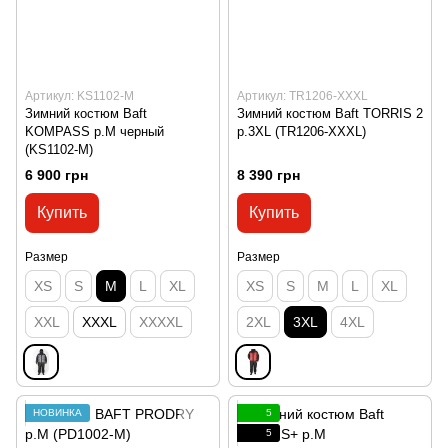
Артикул: KS1102-M
Артикул: TR1206-XXXL
Зимний костюм Baft
Зимний костюм Baft TORRIS 2
KOMPASS p.M черный
р.3XL (TR1206-XXXL)
(KS1102-M)
6 900 грн
8 390 грн
Купить
Купить
Размер
Размер
XS
S
M
L
XL
XS
S
M
L
XL
XXL
XXXL
XXXXL
2XL
3XL
4XL
НОВИНКА
5
5