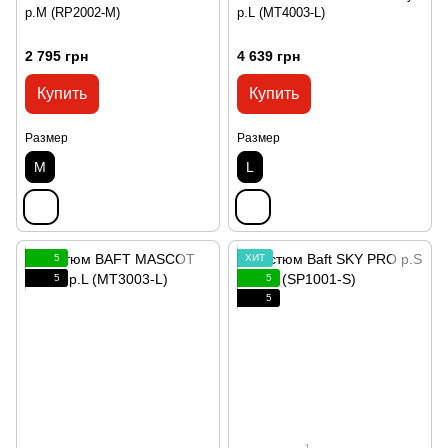
p.M (RP2002-M)
р.L (MT4003-L)
2 795 грн
4 639 грн
Купить
Купить
Размер
Размер
M
L
5
ХИТ
5
5
5