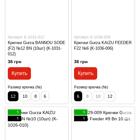
Артикул: K-1031-012
Артикул: K-1036-006
Крючки Gurza BANNOU SODE
Крючки Gurza KAIZU FEEDER
(F2) №12 BN (10шт) (K-1031-
F22 №6 (K-1036-006)
012)
36 грн
36 грн
Купить
Купить
Размер крючка (№)
Размер крючка (№)
12
10
8
6
6
8
10
12
5
5
5
5