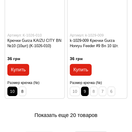
Артикул: K-1026-010
Артикул: k-1029-009
Крючки Gurza KAIZU СITY BN
k-1029-009 Крючки Gurza
№10 (10шт) (K-1026-010)
Honryu Feeder #9 Bn 10 Шт.
36 грн
36 грн
Купить
Купить
Размер крючка (№)
Размер крючка (№)
10
8
10
9
8
7
6
Показать еще 20 товаров