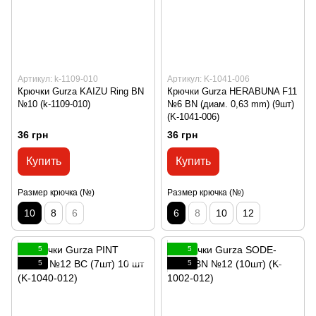
Артикул: k-1109-010
Артикул: K-1041-006
Крючки Gurza KAIZU Ring BN
Крючки Gurza HERABUNA F11
№10 (k-1109-010)
№6 BN (диам. 0,63 mm) (9шт)
(K-1041-006)
36 грн
36 грн
Купить
Купить
Размер крючка (№)
Размер крючка (№)
10
8
6
6
8
10
12
5
5
5
5