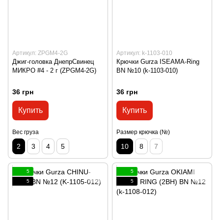
Артикул: ZPGM4-2G
Артикул: k-1103-010
Джиг-головка ДнепрСвинец
Крючки Gurza ISEAMA-Ring
МИКРО #4 - 2 г (ZPGM4-2G)
BN №10 (k-1103-010)
36 грн
36 грн
Купить
Купить
Вес груза
Размер крючка (№)
2
3
4
5
10
8
7
5
5
5
5