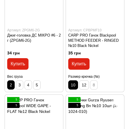
Артикул: ZPGM6-2G
Артикул: CPBPMF10
Джиг-головка ДС МІКРО #6 - 2
CARP PRO Гачок Blackpool
г (ZPGM6-2G)
METHOD FEEDER - RINGED
№10 Black Nickel
34 грн
35 грн
Купить
Купить
Вес груза
Размер крючка (№)
2
3
4
5
10
12
8
5
5
5
5