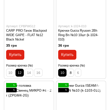
Артикул: CPBPWG12
Артикул: k-1024-010
CARP PRO Гачок Blackpool
Крючки Gurza Ryusen 2Bh
WIDE GAPE - FLAT №12
Ring Bn №10 10шт (k-1024-
Black Nickel
010)
35 грн
36 грн
Купить
Купить
Размер крючка (№)
Размер крючка (№)
10
12
14
16
10
8
6
5
5
5
5