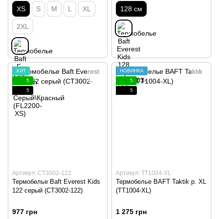
XS
S
M
L
XL
128 см
2XL
ХИТ
НОВИНКА
5
5
5
5
Артикул: CT3002-122
Артикул: TT1004-XL
Термобелье Baft Everest Kids
Термобелье BAFT Taktik р. XL
122 серый (CT3002-122)
(TT1004-XL)
977 грн
1 275 грн