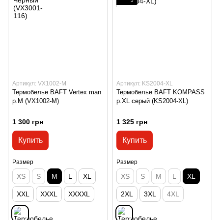
5
Артикул: VX1002-M
Артикул: KS2004-XL
Термобелье BAFT Vertex man
Термобелье BAFT KOMPASS
р.M (VX1002-M)
p.XL серый (KS2004-XL)
1 300 грн
1 325 грн
Купить
Купить
Размер
Размер
XS
S
M
L
XL
XS
S
M
L
XL
XXL
XXXL
XXXXL
2XL
3XL
4XL