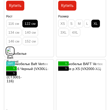
Купить
Купить
Рост
Размер
116 см
122 см
XS
S
M
L
XL
134 см
140 см
3XL
4XL
146 см
152 см
ХИТ
5
5
5
5