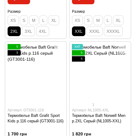
Размер
Размер
XS
S
M
L
XL
XS
S
M
L
XL
2XL
3XL
4XL
XXL
XXXL
XXXXL
5
ХИТ
5
5
5
1
Артикул: GT3001-116
Артикул: NL1005-XXL
Термобелье Baft Grafit Sport
Термобелье Baft Norwell Men
Kids р.116 серый (GT3001-116)
p.2XL Серый (NL1005-XXL)
1 700 грн
1 820 грн