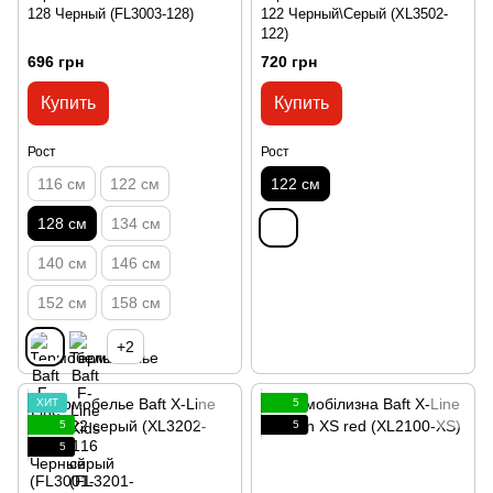
128 Черный (FL3003-128)
122 Черный\Серый (XL3502-
122)
696 грн
720 грн
Купить
Купить
Рост
Рост
116 см
122 см
122 см
128 см
134 см
140 см
146 см
152 см
158 см
+2
ХИТ
5
5
5
5