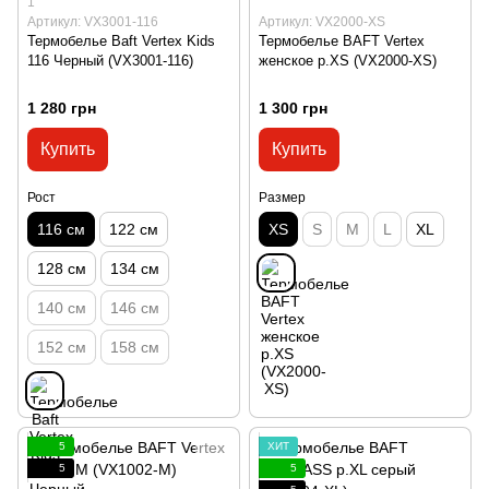
1
Артикул: VX3001-116
Артикул: VX2000-XS
Термобелье Baft Vertex Kids
Термобелье BAFT Vertex
116 Черный (VX3001-116)
женское р.XS (VX2000-XS)
1 280 грн
1 300 грн
Купить
Купить
Рост
Размер
116 см
122 см
XS
S
M
L
XL
128 см
134 см
140 см
146 см
152 см
158 см
5
ХИТ
5
5