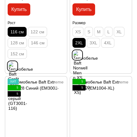
Купить
Купить
Рост
Размер
116 см
122 см
XS
S
M
L
XL
128 см
146 см
2XL
3XL
4XL
152 см
ХИТ
5
5
5
5