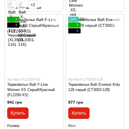
+2
5
ХИТ
5
5
5
Артикул: FL2200-XS
Артикул: CT3003-128
Термобелье Baft F-Line
Термобелье Baft Everest Kids
Women XS Серый\Красный
128 серый (CT3003-128)
(FL2200-XS)
941 грн
977 грн
Купить
Купить
Размер
Рост