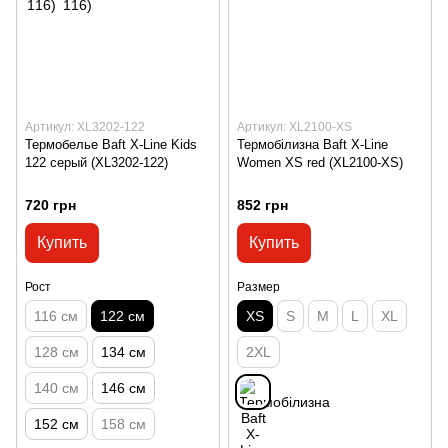
Артикул: XL3202-122
Артикул: XL2100-XS
Термобелье Baft X-Line Kids
Термобілизна Baft X-Line
122 серый (XL3202-122)
Women XS red (XL2100-XS)
720 грн
852 грн
Купить
Купить
Рост
Размер
116 см
122 см
XS
S
M
L
XL
128 см
134 см
2XL
140 см
146 см
152 см
158 см