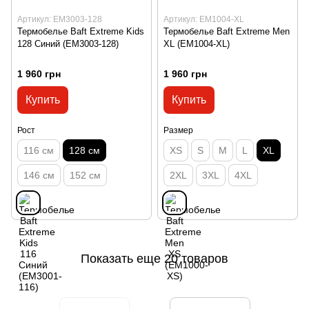
Артикул: EM3003-128
Артикул: EM1004-XL
Термобелье Baft Extreme Kids
Термобелье Baft Extreme Men
128 Синий (EM3003-128)
XL (EM1004-XL)
1 960 грн
1 960 грн
Купить
Купить
Рост
Размер
116 см
128 см
XS
S
M
L
XL
146 см
152 см
2XL
3XL
4XL
Показать еще 20 товаров