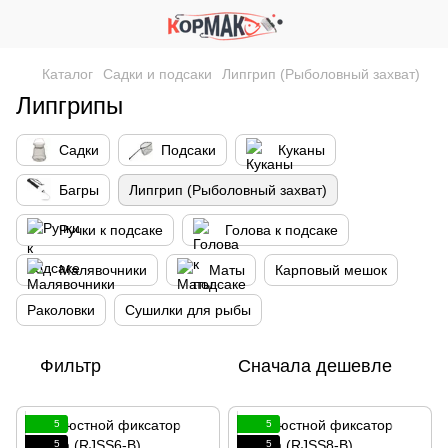
Каталог
Садки и подсаки
Липгрип (Рыболовный захват)
Липгрипы
Садки
Подсаки
Куканы
Багры
Липгрип (Рыболовный захват)
Ручки к подсаке
Голова к подсаке
Малявочники
Маты
Карповый мешок
Раколовки
Сушилки для рыбы
Фильтр
Сначала дешевле
5
5
5
5