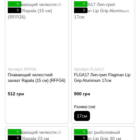
5
5
5
5
Артикул: RFFG6
Артикул: FLGA17
Плавающий челюстной
FLGA17 Лип-грип Flagman Lip
захват Rapala (15 см) (RFFG6)
Grip Aluminum 17см
512 грн
900 грн
Размер (см)
17см
5
5
5
5