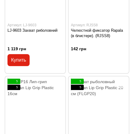
Артикул: LJ-9603
Артикул: RJSS8
LJ-9603 Захват риболовний
Челюстной фиксатор Rapala
(в блистере). (RJSS8)
1 119 грн
142 грн
Купить
5
5
5
5