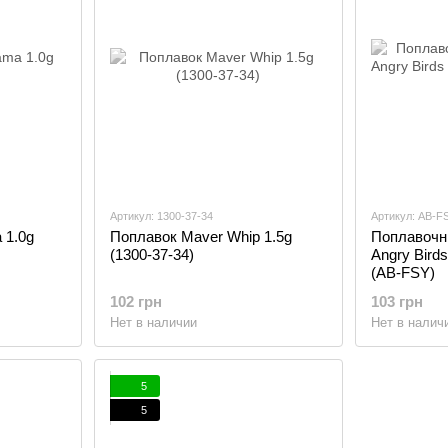
Артикул: 1300-37-34
Артикул: AB-F
 1.0g
Поплавок Maver Whip 1.5g
Поплавочн
(1300-37-34)
Angry Birds
(AB-FSY)
102 грн
103 грн
Нет в наличии
Нет в налич
5
5