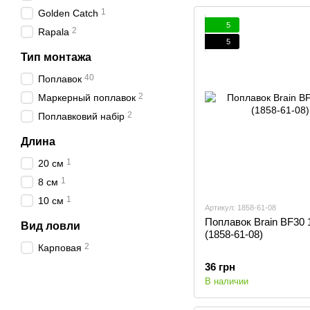
1
Golden Catch
5
2
Rapala
5
Тип монтажа
40
Поплавок
2
Маркерный поплавок
2
Поплавковий набір
Длина
1
20 см
1
8 см
1
10 см
Артикул: 1858-61-08
Поплавок Brain BF30 
Вид ловли
(1858-61-08)
2
Карповая
36 грн
В наличии