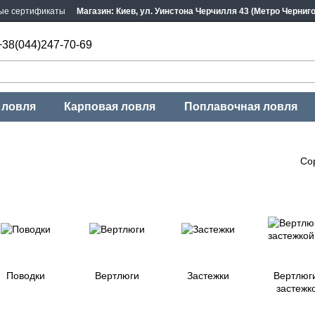
ые сертификаты
Магазин: Киев, ул. Уинстона Черчилля 43 (Метро Черниг
+38(044)247-70-69
 ловля
Карповая ловля
Поплавочная ловля
Со
Поводки
Вертлюги
Застежки
Вертлюг
застежк