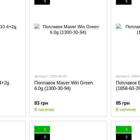
5
5
Артикул: 1300-30-94
Артикул: 1858-
4+2g
Поплавок Maver Win Green
Поплавок B
6.0g (1300-30-94)
(1858-60-26
83 грн
85 грн
В наличии
В наличии
5
5
5
5