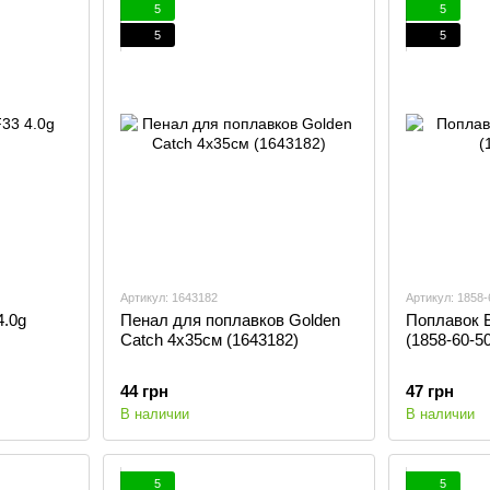
5
5
5
5
Артикул: 1643182
Артикул: 1858-
4.0g
Пенал для поплавков Golden
Поплавок 
Catch 4x35см (1643182)
(1858-60-50
44 грн
47 грн
В наличии
В наличии
5
5