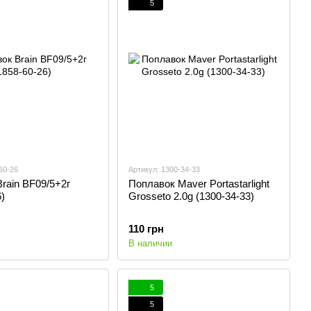
5
60-26
Артикул: 1300-34-33
rain BF09/5+2г
Поплавок Maver Portastarlight
)
Grosseto 2.0g (1300-34-33)
110 грн
В наличии
5
5