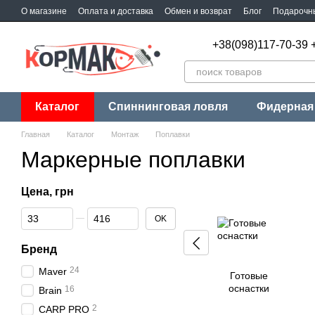
Перейти к основному контенту
О магазине
Оплата и доставка
Обмен и возврат
Блог
Подарочн
+38(098)117-70-39 
Каталог
Спиннинговая ловля
Фидерная
Главная
Каталог
Монтаж
Поплавки
Маркерные поплавки
Цена, грн
От Цена, грн
До Цена, грн
OK
Бренд
24
Maver
Готовые
оснастки
16
Brain
2
CARP PRO