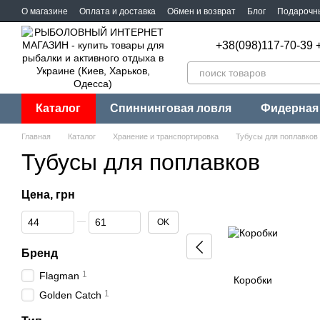
Перейти к основному контенту
О магазине
Оплата и доставка
Обмен и возврат
Блог
Подарочн
+38(098)117-70-39 
Каталог
Спиннинговая ловля
Фидерная
Главная
Каталог
Хранение и транспортировка
Тубусы для поплавков
Тубусы для поплавков
Цена, грн
От Цена, грн
До Цена, грн
OK
Бренд
1
Flagman
Коробки
1
Golden Catch