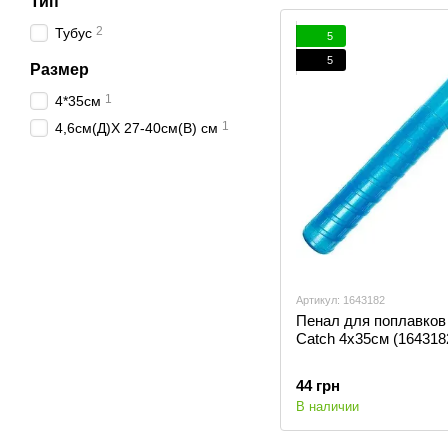
Тип
2
Тубус
5
5
Размер
1
4*35см
1
4,6см(Д)Х 27-40см(В) см
Артикул: 1643182
Пенал для поплавков
Catch 4x35см (164318
44 грн
В наличии