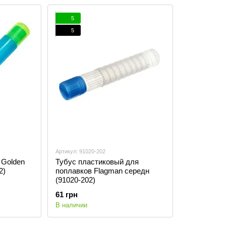
5
5
Артикул: 91020-202
 Golden
Тубус пластиковый для
2)
поплавков Flagman середн
(91020-202)
61 грн
В наличии