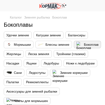
Каталог
Зимняя рыбалка
Бокоплав
Бокоплавы
Удочки зимние
Катушки зимние
Балансиры
Мормышки
Блесны зимние
Бокоплав
Жерлицы
Леска зимняя
Тройники (глазики)
Насадки
Ящики
Ледобуры
Ножи к ледобурам
Сани
Ледоступы
Зимние кормушки
Палатки
Ремкомплекты
Аксессуары для зимней рыбалки
Чехлы для мормышек