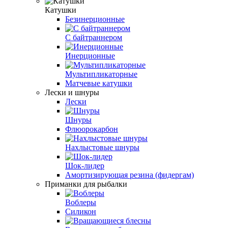
Катушки
Безинерционные
С байтраннером
Инерционные
Мультипликаторные
Матчевые катушки
Лески и шнуры
Лески
Шнуры
Флюорокарбон
Нахлыстовые шнуры
Шок-лидер
Амортизирующая резина (фидергам)
Приманки для рыбалки
Воблеры
Силикон