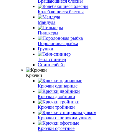
Вращающиеся блесны
Колебающиеся блесны
Мандула
Пилькеры
Поролоновая рыбка
Грушки
Тейл-спиннер
Спиннербейт
Крючки
Крючки одинарные
Крючки двойники
Крючки тройники
Крючки с широким ушком
Крючки офсетные