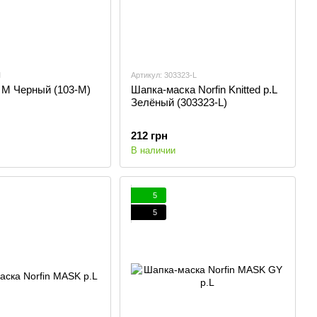
M
Артикул: 303323-L
 M Черный (103-M)
Шапка-маска Norfin Knitted p.L
Зелёный (303323-L)
212 грн
В наличии
5
5