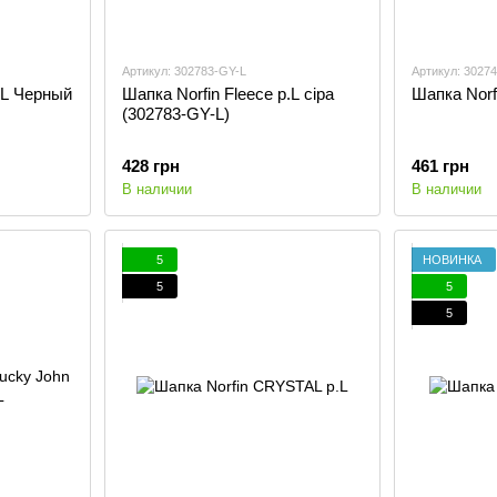
Артикул: 302783-GY-L
Артикул: 30274
.L Черный
Шапка Norfin Fleece р.L сіра
Шапка Nor
(302783-GY-L)
428 грн
461 грн
В наличии
В наличии
5
НОВИНКА
5
5
5