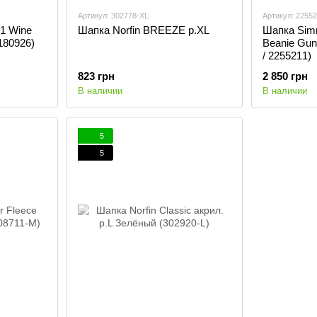
Артикул: 302778-XL
Артикул: 22552
1 Wine
Шапка Norfin BREEZE p.XL
Шапка Sim
2180926)
Beanie Gun
/ 2255211)
823 грн
2 850 грн
В наличии
В наличии
5
5