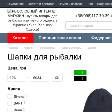
Перейти к основному контенту
О магазине
Оплата и доставка
Обмен и возврат
Блог
Подарочн
+38(098)117-70-39 
Каталог
Спиннинговая ловля
Фидерная
Главная
Каталог
Экипировка
Головные уборы
Шапки
Шапки для рыбалки
Цена, грн
5
От Цена, грн
До Цена, грн
OK
5
Бренд
9
Simms
5
BAFT
2
Brain