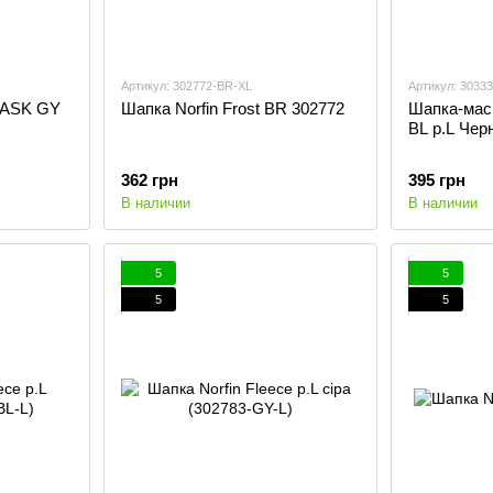
Артикул: 302772-BR-XL
Артикул: 30333
MASK GY
Шапка Norfin Frost BR 302772
Шапка-мас
BL р.L Чер
362 грн
395 грн
В наличии
В наличии
5
5
5
5