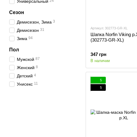
24
Универсальный
Сезон
3
Демисезон, Зима
Артикул: 302773-GR-XL
31
Демисезон
Шапка Norfin Viking р
94
Зима
(302773-GR-XL)
Пол
347 грн
87
Мужской
В наличии
8
Женский
4
Детский
5
11
Унисекс
5