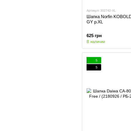
Артикул: 302742-XL
Шапка Norfin KOBO
GY р.XL
625 грн
В наличии
5
5