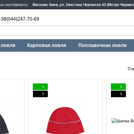
ые сертификаты
Магазин: Киев, ул. Уинстона Черчилля 43 (Метро Черниг
+38(044)247-70-69
 ловля
Карповая ловля
Поплавочная ловля
Со
5
5
5
5