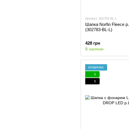
Артикул: 302783-BL-L
Шапка Norfin Fleece р
(302783-BL-L)
428 грн
В наличии
НОВИНКА
5
5