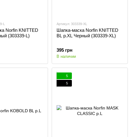
9-L
Артикул: 303339-XL
ка Norfin KNITTED
Шапка-маска Norfin KNITTED
ный (303339-L)
BL р.XL Черный (303339-XL)
395 грн
В наличии
5
5