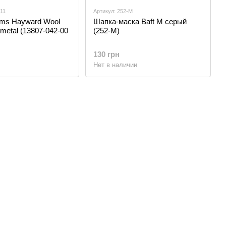
11
Артикул: 252-M
ms Hayward Wool
Шапка-маска Baft M серый
metal (13807-042-00
(252-M)
130 грн
Нет в наличии