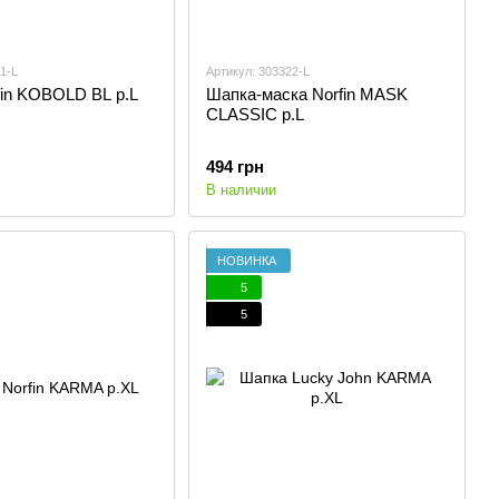
1-L
Артикул: 303322-L
fin KOBOLD BL р.L
Шапка-маска Norfin MASK
CLASSIC р.L
494 грн
В наличии
НОВИНКА
5
5