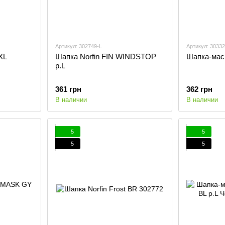
Артикул: 302749-L
Артикул: 30332
.XL
Шапка Norfin FIN WINDSTOP
Шапка-маск
р.L
361 грн
362 грн
В наличии
В наличии
5
5
5
5