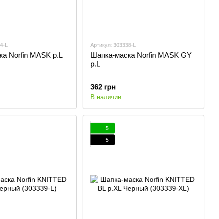
4-L
Артикул: 303338-L
а Norfin MASK р.L
Шапка-маска Norfin MASK GY
р.L
362 грн
В наличии
5
5