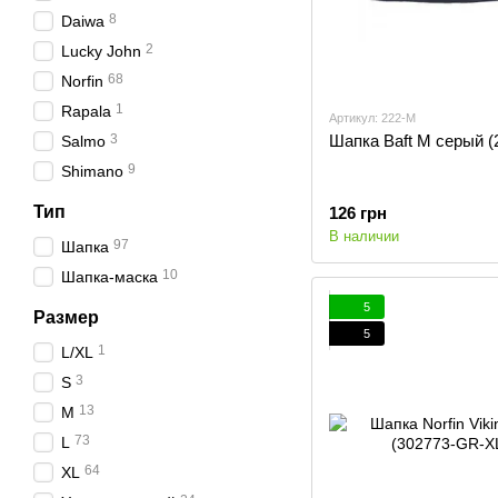
8
Daiwa
2
Lucky John
68
Norfin
1
Rapala
Артикул: 222-M
3
Шапка Baft M серый (
Salmo
9
Shimano
Тип
126 грн
В наличии
97
Шапка
10
Шапка-маска
5
Размер
5
1
L/XL
3
S
13
M
73
L
64
XL