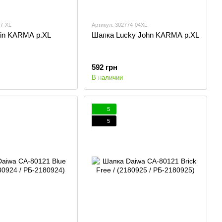
77-XL
Артикул: 302774-04XL
fin KARMA р.XL
Шапка Lucky John KARMA p.XL
592 грн
В наличии
5
5