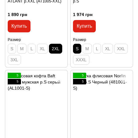
ATLANT р.XXL (AT1005-XXL)
р.S
1 890 грн
1 974 грн
Купить
Купить
Размер
Размер
S
M
L
XL
2XL
S
M
L
XL
XXL
3XL
XXXL
5
5
5
5