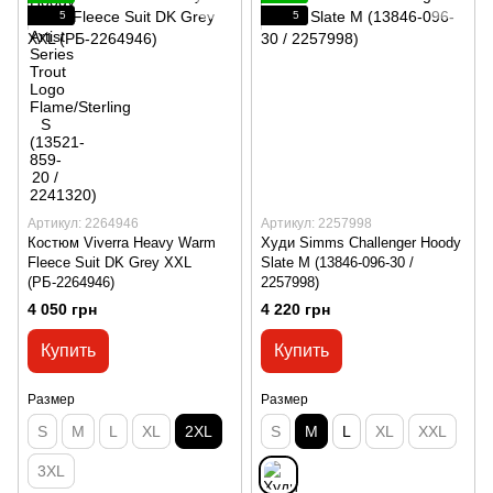
5
5
Артикул: 2264946
Артикул: 2257998
Костюм Viverra Heavy Warm
Худи Simms Challenger Hoody
Fleece Suit DK Grey XXL
Slate M (13846-096-30 /
(РБ-2264946)
2257998)
4 050 грн
4 220 грн
Купить
Купить
Размер
Размер
S
M
L
XL
2XL
S
M
L
XL
XXL
3XL