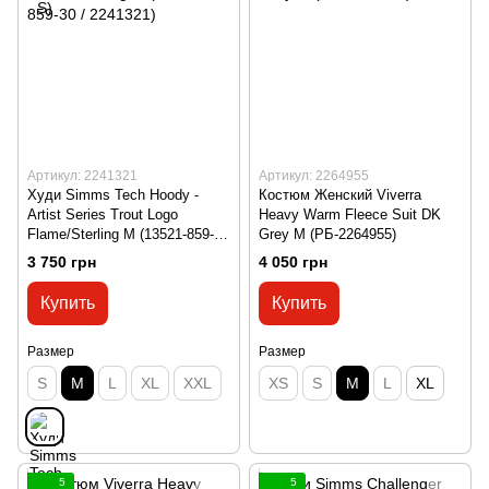
Артикул: 2241321
Артикул: 2264955
Худи Simms Tech Hoody -
Костюм Женский Viverra
Artist Series Trout Logo
Heavy Warm Fleece Suit DK
Flame/Sterling M (13521-859-30
Grey M (РБ-2264955)
/ 2241321)
3 750 грн
4 050 грн
Купить
Купить
Размер
Размер
S
M
L
XL
XXL
XS
S
M
L
XL
5
5