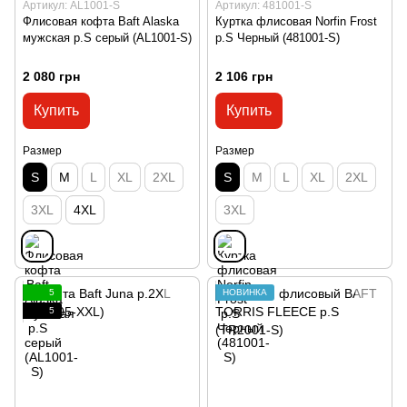
Артикул: AL1001-S
Артикул: 481001-S
Флисовая кофта Baft Alaska
Куртка флисовая Norfin Frost
мужская р.S серый (AL1001-S)
р.S Черный (481001-S)
2 080 грн
2 106 грн
Купить
Купить
Размер
Размер
S
M
L
XL
2XL
S
M
L
XL
2XL
3XL
4XL
3XL
5
НОВИНКА
5