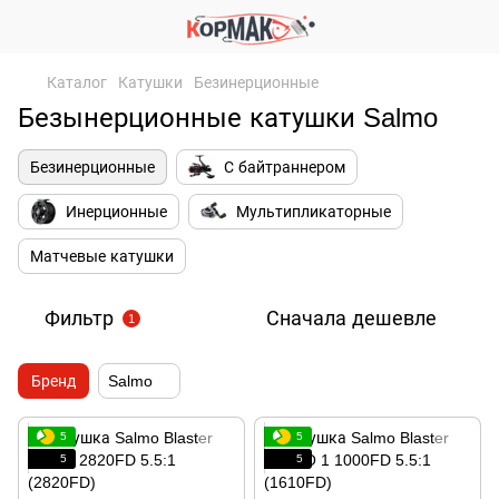
Каталог
Катушки
Безинерционные
Безынерционные катушки Salmo
Безинерционные
С байтраннером
Инерционные
Мультипликаторные
Матчевые катушки
Фильтр
Сначала дешевле
1
Бренд
Salmo
5
5
5
5