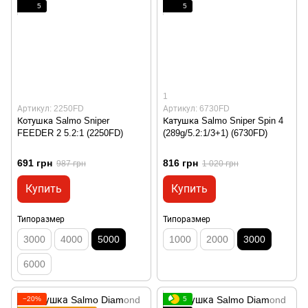
5
5
1
Артикул: 2250FD
Артикул: 6730FD
Котушка Salmo Sniper
Катушка Salmo Sniper Spin 4
FEEDER 2 5.2:1 (2250FD)
(289g/5.2:1/3+1) (6730FD)
691 грн
816 грн
987 грн
1 020 грн
Купить
Купить
Типоразмер
Типоразмер
3000
4000
5000
1000
2000
3000
6000
−20%
5