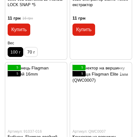
LOCK SNAP *5
екстрактор
11 грн
11 грн
16 грн
Купить
Купить
Вес
100 г
70 г
5
5
5
5
Артикул: 91037-016
Артикул: QWC0007
Бубінець Flagman двойний
Коннектор на вершинку