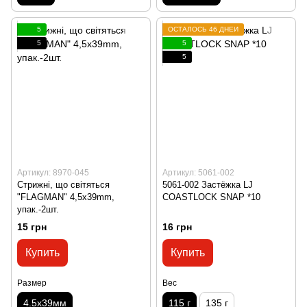
5
ОСТАЛОСЬ 46 ДНЕЙ
5
5
5
Артикул: 8970-045
Артикул: 5061-002
Стрижнi, що свiтяться
5061-002 Застёжка LJ
"FLAGMAN" 4,5x39mm,
COASTLOCK SNAP *10
упак.-2шт.
15 грн
16 грн
Купить
Купить
Размер
Вес
4.5x39мм
115 г
135 г