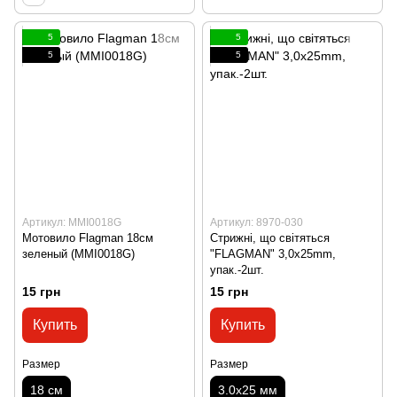
5
5
5
5
Артикул: MMI0018G
Артикул: 8970-030
Мотовило Flagman 18см
Стрижнi, що свiтяться
зеленый (MMI0018G)
"FLAGMAN" 3,0x25mm,
упак.-2шт.
15 грн
15 грн
Купить
Купить
Размер
Размер
18 см
3.0x25 мм