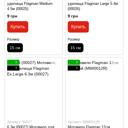
удилища Flagman Medium
удилища Flagman Large 5.4м
4.5м (00025)
(00026)
9 грн
9 грн
Купить
Купить
Размер
Размер
15 см
15 см
5
5
5
5
Артикул: 00027
Артикул: MMI0012R
6.3м (00027) Мотовило для
Мотовило Flagman 12см