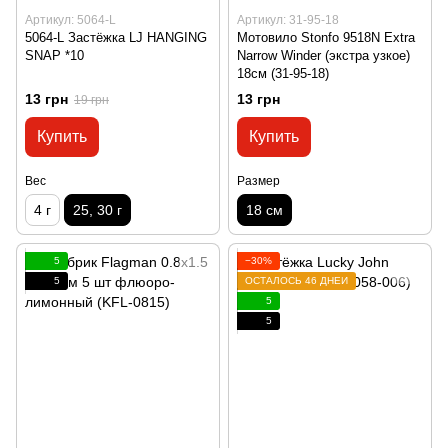
Артикул: 5064-L
Артикул: 31-95-18
5064-L Застёжка LJ HANGING
Мотовило Stonfo 9518N Extra
SNAP *10
Narrow Winder (экстра узкое)
18см (31-95-18)
13 грн
13 грн
19 грн
Купить
Купить
Вес
Размер
4 г
25, 30 г
18 см
5
−30%
5
ОСТАЛОСЬ 46 ДНЕЙ
5
5