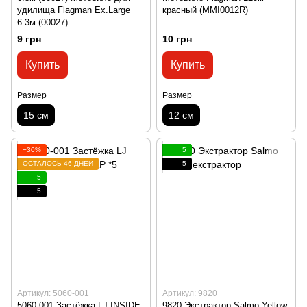
удилища Flagman Ex.Large
красный (MMI0012R)
6.3м (00027)
9 грн
10 грн
Купить
Купить
Размер
Размер
15 см
12 см
−30%
5
ОСТАЛОСЬ 46 ДНЕЙ
5
5
5
Артикул: 5060-001
Артикул: 9820
5060-001 Застёжка LJ INSIDE
9820 Экстрактор Salmo Yellow