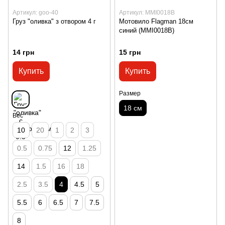
Артикул: goo-40
Артикул: MMI0018B
Груз "оливка" з отвором 4 г
Мотовило Flagman 18см
синий (MMI0018B)
14 грн
15 грн
Купить
Купить
Размер
18 см
Вес
10
20
1
2
3
0.5
0.75
12
1.25
14
1.5
16
18
2.5
3.5
4
4.5
5
5.5
6
6.5
7
7.5
8