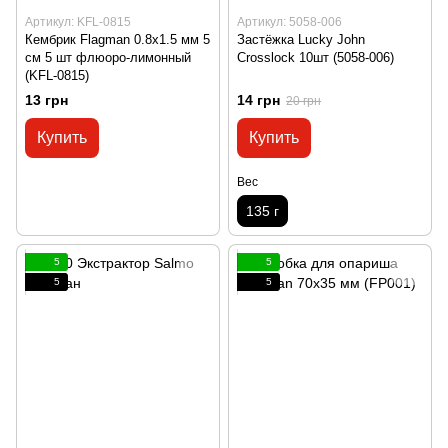
Артикул: KFL-0815
Артикул: 5058-006
Кембрик Flagman 0.8х1.5 мм 5
Застёжка Lucky John
см 5 шт флюоро-лимонный
Crosslock 10шт (5058-006)
(KFL-0815)
13 грн
14 грн
20 грн
Купить
Купить
Вес
135 г
5
5
5
5