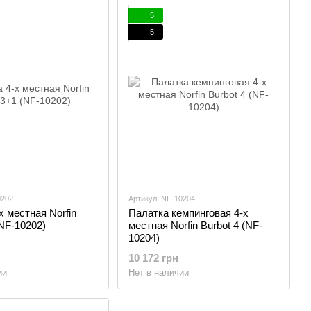
5
5
0202
Артикул: NF-10204
х местная Norfin
Палатка кемпинговая 4-х
NF-10202)
местная Norfin Burbot 4 (NF-
10204)
10 172 грн
ии
Нет в наличии