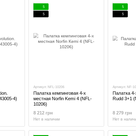
5
5
5
5
Артикул: NFL-10206
Артикул: NF-1
ion.
Палатка кемпинговая 4-х
Палатка 4-
43005-4)
местная Norfin Kemi 4 (NFL-
Rudd 3+1 (
10206)
8 212 грн
8 279 грн
Нет в наличии
Нет в налич