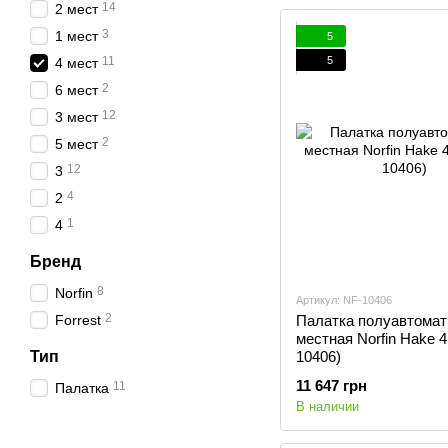
14
2 мест
3
1 мест
5
5
11
4 мест
2
6 мест
12
3 мест
2
5 мест
12
3
4
2
1
4
Бренд
8
Norfin
Артикул: NF-10406
2
Forrest
Палатка полуавтомат
местная Norfin Hake 4
Тип
10406)
11 647 грн
11
Палатка
В наличии