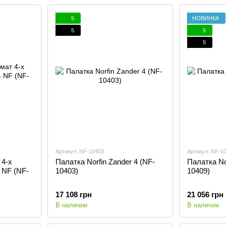
5
НОВИНКА
5
5
5
Артикул: NF-10403
Артикул: NF-1
 4-х
Палатка Norfin Zander 4 (NF-
Палатка No
 NF (NF-
10403)
10409)
17 108 грн
21 056 грн
В наличии
В наличии