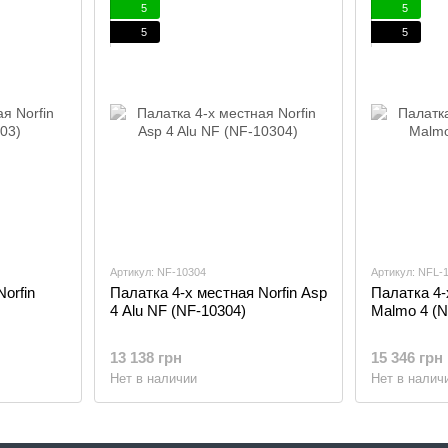
5
5
5
5
Артикул: NF-10304
Артикул: NFL-
orfin
Палатка 4-х местная Norfin Asp
Палатка 4-
4 Alu NF (NF-10304)
Malmo 4 (N
13 138 грн
15 346 грн
Нет в наличии
Нет в налич