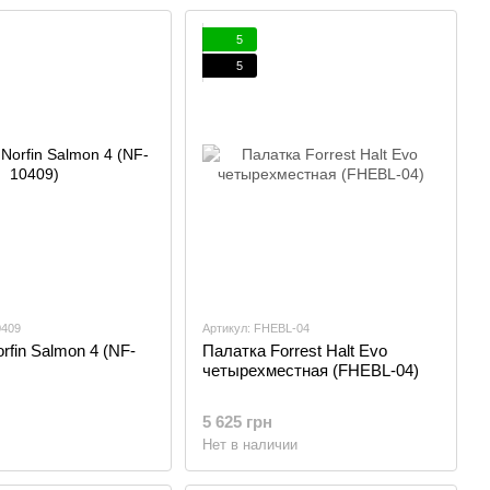
5
5
0409
Артикул: FHEBL-04
rfin Salmon 4 (NF-
Палатка Forrest Halt Evo
четырехместная (FHEBL-04)
5 625 грн
Нет в наличии