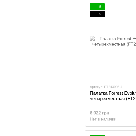
5
5
Артикул: FT243005-4
Палатка Forrest Evolut
четырехместная (FT2
6 022 грн
Нет в наличии