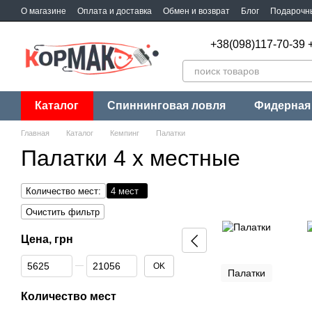
Перейти к основному контенту
О магазине
Оплата и доставка
Обмен и возврат
Блог
Подарочн
+38(098)117-70-39 
Каталог
Спиннинговая ловля
Фидерная
Главная
Каталог
Кемпинг
Палатки
Палатки 4 х местные
Количество мест:
4 мест
Очистить фильтр
Цена, грн
От Цена, грн
До Цена, грн
OK
Палатки
Количество мест