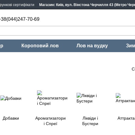
рункові сертифікати
Магазин: Київ, вул. Вінстона Черчилля 43 (Метро Черн
+38(044)247-70-69
ер
Короповий лов
Лов на вудку
Зим
С
Добавки
Ароматизатори
Ліквіди і
Аттракта
і Спреї
Бустери