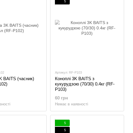
5
102
Артикул: RF-P103
 BAITS (часник)
Коноплі 3K BAITS з
102)
кукурудзою (70/30) 0.4кг (RF-
P103)
60 грн
вності
Немає в наявності
5
5