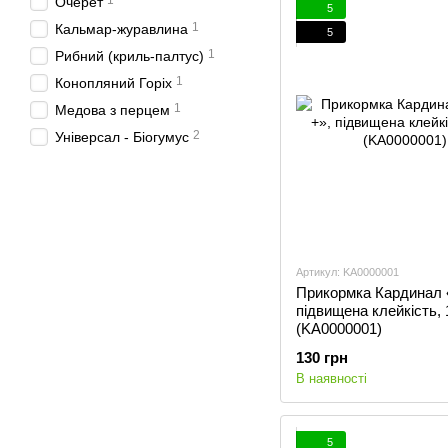
1
Очерет
5
1
Кальмар-журавлина
5
1
Рибний (криль-палтус)
1
Конопляний Горіх
1
Медова з перцем
2
Універсал - Біогумус
Артикул: KA0000001
Прикормка Кардинал 
підвищена клейкість, 
(KA0000001)
130 грн
В наявності
5