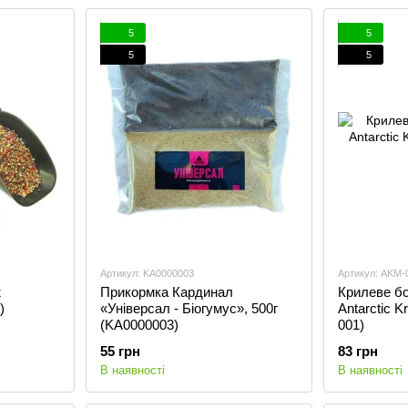
5
5
5
5
Артикул: KA0000003
Артикул: AKM-
ж
Прикормка Кардинал
Крилеве бор
)
«Універсал - Біогумус», 500г
Antarctic K
(KA0000003)
001)
55 грн
83 грн
В наявності
В наявності