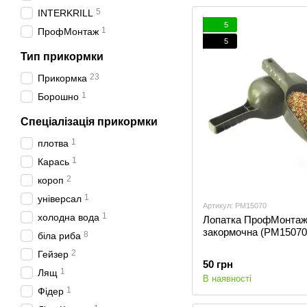
5
INTERKRILL
5
1
ПрофМонтаж
5
Тип прикормки
23
Прикормка
1
Борошно
Спеціалізація прикормки
1
плотва
1
Карась
2
короп
1
універсал
Артикул: PM15070
1
холодна вода
Лопатка ПрофМонта
закормочна (PM15070
8
біла риба
2
Гейзер
50 грн
1
Лящ
В наявності
1
Фідер