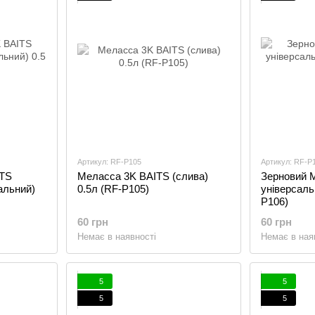
Артикул: RF-P105
Артикул: RF-P
ITS
Меласса 3K BAITS (слива)
Зерновий М
альний)
0.5л (RF-P105)
універсаль
P106)
60 грн
60 грн
Немає в наявності
Немає в ная
5
5
5
5