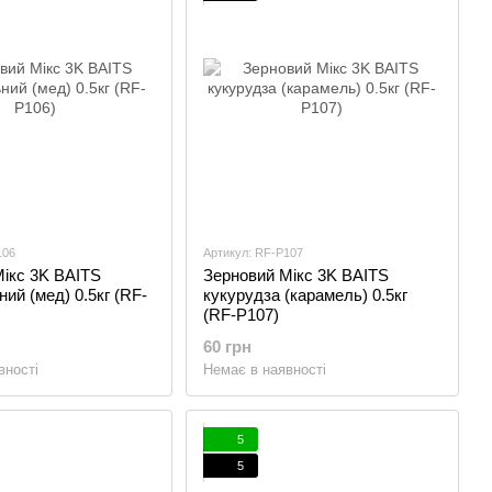
106
Артикул: RF-P107
ікс 3K BAITS
Зерновий Мікс 3K BAITS
ний (мед) 0.5кг (RF-
кукурудза (карамель) 0.5кг
(RF-P107)
60 грн
вності
Немає в наявності
5
5