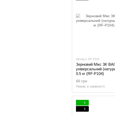
Артикул: RF-P104
Зерновий Мікс 3K BA
універсальний (натур
0.5 кг (RF-P104)
60 грн
Немає в наявності
5
5