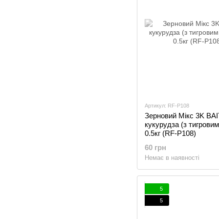
Артикул: RF-P108
Зерновий Мікс 3K BA
кукурудза (з тигровим
0.5кг (RF-P108)
60 грн
Немає в наявності
5
5