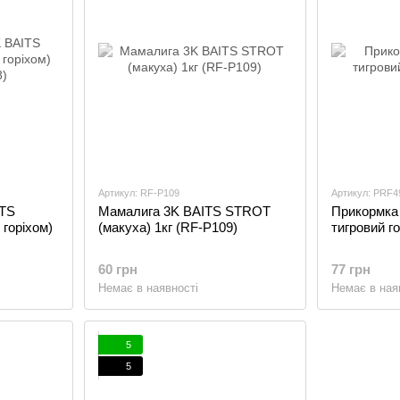
Артикул: RF-P109
Артикул: PRF
ITS
Мамалига 3K BAITS STROT
Прикормка 
 горіхом)
(макуха) 1кг (RF-P109)
тигровий г
60 грн
77 грн
Немає в наявності
Немає в ная
5
5