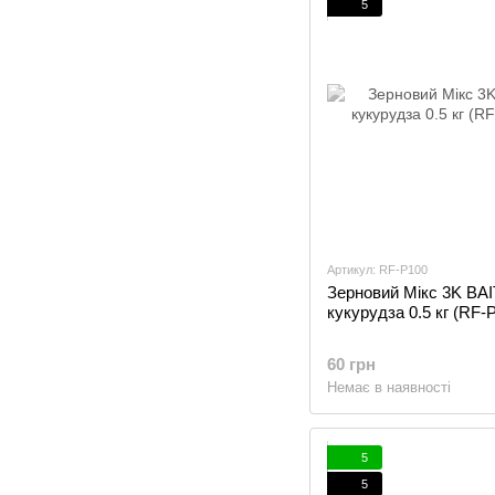
5
Артикул: RF-P100
Зерновий Мікс 3K BA
кукурудза 0.5 кг (RF-
60 грн
Немає в наявності
5
5