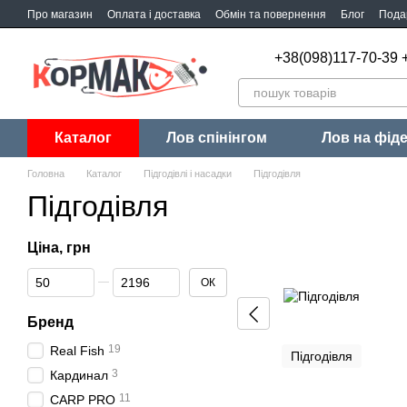
Перейти до основного контенту
Про магазин
Оплата і доставка
Обмін та повернення
Блог
Пода
+38(098)117-70-39 
Каталог
Лов спінінгом
Лов на фід
Головна
Каталог
Підгодівлі і насадки
Підгодівля
Підгодівля
Ціна, грн
Від Ціна, грн
До Ціна, грн
ОК
Бренд
19
Real Fish
Підгодівля
3
Кардинал
11
CARP PRO