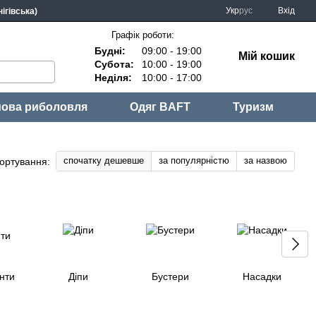
Укр
рус
Вхід
ігівська)
Графік роботи:
Будні:
09:00 - 19:00
Мій кошик
Субота:
10:00 - 19:00
Неділя:
10:00 - 17:00
ова риболовля
Одяг BAFT
Туризм
спочатку дешевше
за популярністю
за назвою
ортування:
нти
Діпи
Бустери
Насадки