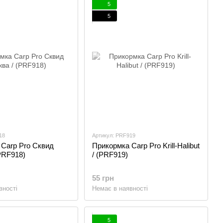
5
5
18
Артикул: PRF919
 Carp Pro Сквид
Прикормка Carp Pro Krill-Halibut
PRF918)
/ (PRF919)
55 грн
вності
Немає в наявності
5