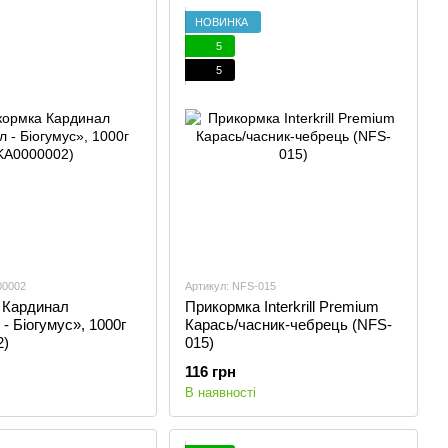
НОВИНКА
5
5
00002
Артикул: NFS-015
 Кардинал
Прикормка Interkrill Premium
- Біогумус», 1000г
Карась/часник-чебрець (NFS-
2)
015)
116 грн
В наявності