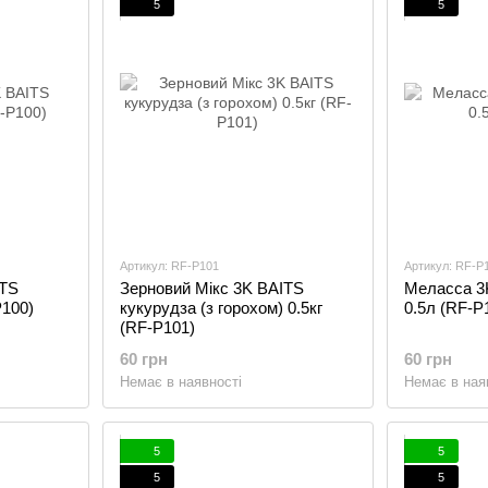
5
5
Артикул: RF-P101
Артикул: RF-P
ITS
Зерновий Мікс 3K BAITS
Меласса 3K
P100)
кукурудза (з горохом) 0.5кг
0.5л (RF-P
(RF-P101)
60 грн
60 грн
Немає в наявності
Немає в ная
5
5
5
5