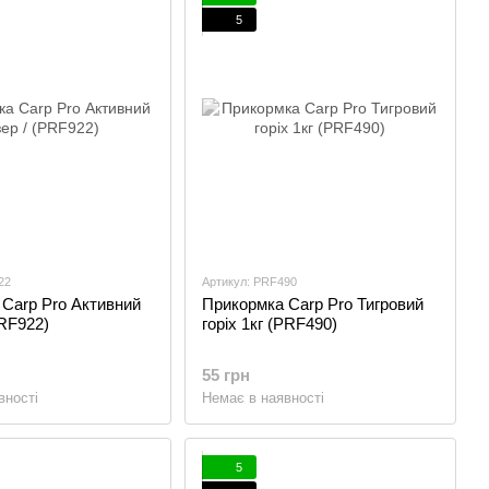
5
22
Артикул: PRF490
Carp Pro Активний
Прикормка Carp Pro Тигровий
PRF922)
горіх 1кг (PRF490)
55 грн
вності
Немає в наявності
5