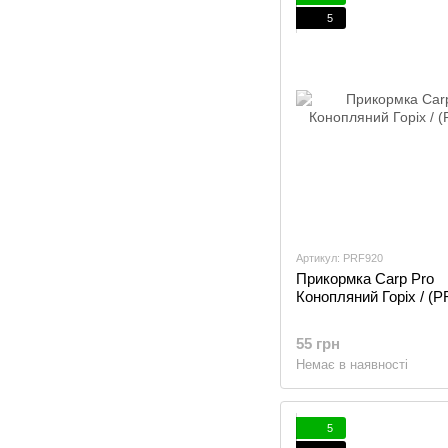
5
Артикул: PRF920
Прикормка Carp Pro
Конопляний Горіх / (
55 грн
Немає в наявності
5