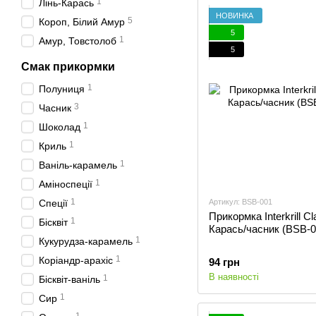
1
Лінь-Карась
НОВИНКА
5
Короп, Білий Амур
5
1
Амур, Товстолоб
5
Смак прикормки
1
Полуниця
3
Часник
1
Шоколад
1
Криль
1
Ваніль-карамель
1
Аміноспеції
1
Спеції
Артикул: BSB-001
Прикормка Interkrill Cl
1
Бісквіт
Карась/часник (BSB-0
1
Кукурудза-карамель
1
Коріандр-арахіс
94 грн
В наявності
1
Бісквіт-ваніль
1
Сир