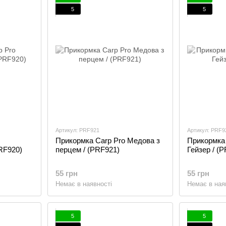
5
5
Артикул: PRF921
Артикул: PRF9
Прикормка Carp Pro Медова з
Прикормка 
PRF920)
перцем / (PRF921)
Гейзеp / (
55 грн
55 грн
Немає в наявності
Немає в ная
5
5