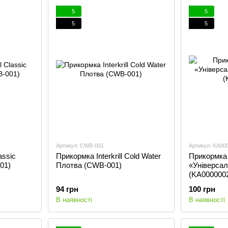
5
5
5
5
Артикул: CWB-001
Артикул: KA00
assic
Прикормка Interkrill Cold Water
Прикормка
01)
Плотва (CWB-001)
«Універсал 
(KA000000
94 грн
100 грн
В наявності
В наявності