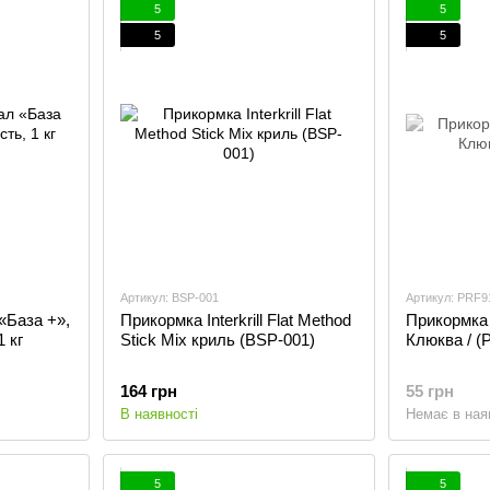
5
5
5
5
Артикул: BSP-001
Артикул: PRF9
«База +»,
Прикормка Interkrill Flat Method
Прикормка
1 кг
Stick Mix криль (BSP-001)
Клюква / (
164 грн
55 грн
В наявності
Немає в ная
5
5