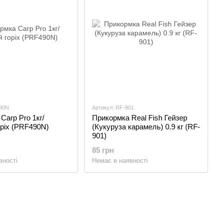
490N
Артикул: RF-901
Carp Pro 1кг/
Прикормка Real Fish Гейзер
оріх (PRF490N)
(Кукуруза карамель) 0.9 кг (RF-
901)
85 грн
вності
Немає в наявності