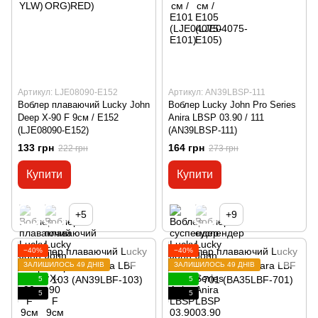
Артикул: LJE08090-E152
Артикул: AN39LBSP-111
Воблер плаваючий Lucky John
Воблер Lucky John Pro Series
Deep X-90 F 9см / E152
Anira LBSP 03.90 / 111
(LJE08090-E152)
(AN39LBSP-111)
133 грн
164 грн
222 грн
273 грн
Купити
Купити
+5
+9
−40%
−40%
ЗАЛИШИЛОСЬ 49 ДНІВ
ЗАЛИШИЛОСЬ 49 ДНІВ
5
5
5
5