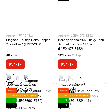
Артикул: FPP2-YLW
Артикул: LJE04075-E152
Flagman Воблер Poko Popper
Воблер плаваючий Lucky John
2г / yellow / (FPP2-YLW)
X-Shad F 7.5 см / E152
(LJE04075-E152)
48 грн
121 грн
201 грн
Купити
Купити
+5
−40%
−40%
ЗАЛИШИЛОСЬ 49 ДНІВ
ЗАЛИШИЛОСЬ 49 ДНІВ
5
5
5
5