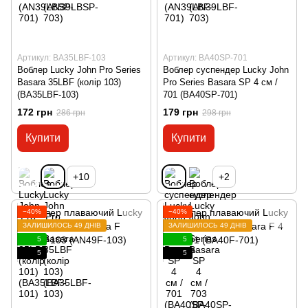
Артикул: BA35LBF-103
Артикул: BA40SP-701
Воблер Lucky John Pro Series
Воблер суспендер Lucky John
Basara 35LBF (колір 103)
Pro Series Basara SP 4 см /
(BA35LBF-103)
701 (BA40SP-701)
172 грн
179 грн
286 грн
298 грн
Купити
Купити
+10
+2
−40%
−40%
ЗАЛИШИЛОСЬ 49 ДНІВ
ЗАЛИШИЛОСЬ 49 ДНІВ
5
5
5
5