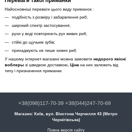
Переваги такої приманки
Найосновніші переваги цього виду приманок :
подібність з розміру і забарвлення риб;
широкий спектр застосування;
рухи у воді повторюють рух живих риб;
стійкі до щучьим зубів;
принаджують не лише хижих риб.
У нашому інтернет-магазині можна замовити
недорого
якісні
воблеры
зі швидкою доставкою
.
Ціна
на них залежить від
типу і призначення приманки.
+38(098)117-70-39 +38(044)247-70-69
Магазин: Київ, вул. Вінстона Черчилля 43 (Метро
Чернігівська)
Повна версія сайту