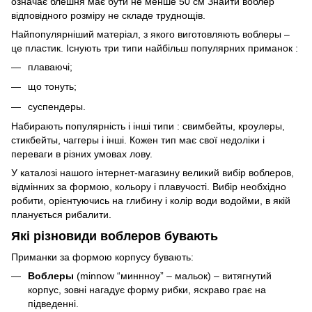
означає блешня має бути не менше 50 см Знайти воблер
відповідного розміру не складе труднощів.
Найпопулярніший матеріал, з якого виготовляють воблеры –
це пластик. Існують три типи найбільш популярних приманок :
плаваючі;
що тонуть;
суспендеры.
Набирають популярність і інші типи : свимбейты, кроулеры,
стикбейты, чаггеры і інші. Кожен тип має свої недоліки і
переваги в різних умовах лову.
У каталозі нашого інтернет-магазину великий вибір воблеров,
відмінних за формою, кольору і плавучості. Вибір необхідно
робити, орієнтуючись на глибину і колір води водойми, в якій
планується рибалити.
Які різновиди воблеров бувають
Приманки за формою корпусу бувають:
Воблеры
(minnow “миннноу” – мальок) – витягнутий
корпус, зовні нагадує форму рибки, яскраво грає на
підведенні.