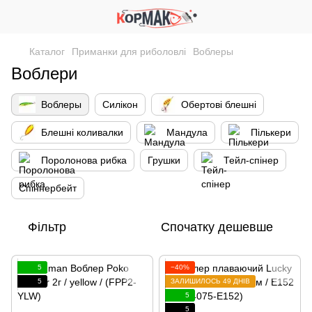
Каталог
Приманки для риболовлі
Воблеры
Воблери
Воблеры
Силікон
Обертові блешні
Блешні коливалки
Мандула
Пількери
Поролонова рибка
Грушки
Тейл-спінер
Спіннербейт
Фільтр
Спочатку дешевше
5
−40%
5
ЗАЛИШИЛОСЬ 49 ДНІВ
5
5