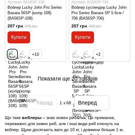
Артикул: BA56SP-108
Артикул: BA56SP-706
Воблер Lucky John Pro Series
Воблер суспендер Lucky John
Basara 56SP (колір 108)
Pro Series Basara SP 5.6см /
(BA56SP-108)
706 (BA56SP-706)
207 грн
207 грн
345 грн
345 грн
Купити
Купити
+10
+2
Показати ще 20 товарів
Назад
Вперед
1
з 68
Що таке
воблеры –
знає кожен рибалка. Це приманка,
переважно для хижих риб, але і інші види риб клюнуть на
воблер. Щуки досягають ваги до 10 кг, і довжини більше 1 м,