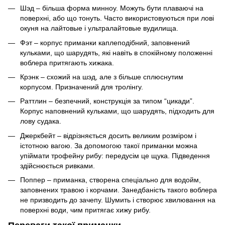
Шэд – більша форма минноу. Можуть бути плаваючі на
поверхні, або що тонуть. Часто використовуються при лові
окуня на лайтовые і ультралайтовые вудилища.
Фэт – корпус приманки каплеподібний, заповнений
кульками, що шарудять, які навіть в спокійному положенні
воблера притягають хижака.
Крэнк – схожий на шэд, але з більше сплюснутим
корпусом. Призначений для тролінгу.
Раттлин – безпечний, конструкція за типом “цикади”.
Корпус наповнений кульками, що шарудять, підходить для
лову судака.
Джеркбейт – відрізняється досить великим розміром і
істотною вагою. За допомогою такої приманки можна
упіймати трофейну рибу: передусім це щука. Підведення
здійснюється ривками.
Поппер – приманка, створена спеціально для водойм,
заповнених травою і корчами. Занедбаність такого воблера
не призводить до зачепу. Шумить і створює хвилювання на
поверхні води, чим притягає хижу рибу.