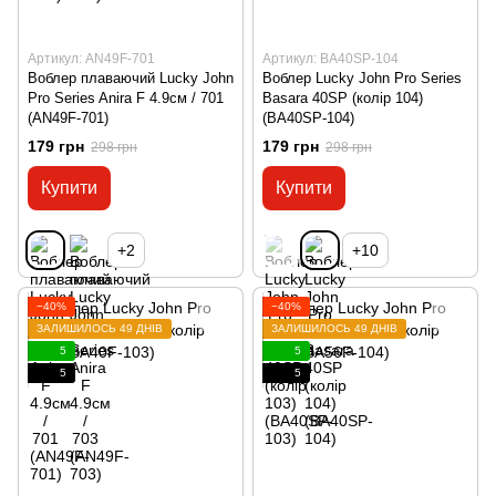
Артикул: AN49F-701
Артикул: BA40SP-104
Воблер плаваючий Lucky John
Воблер Lucky John Pro Series
Pro Series Anira F 4.9см / 701
Basara 40SP (колір 104)
(AN49F-701)
(BA40SP-104)
179 грн
179 грн
298 грн
298 грн
Купити
Купити
+2
+10
−40%
−40%
ЗАЛИШИЛОСЬ 49 ДНІВ
ЗАЛИШИЛОСЬ 49 ДНІВ
5
5
5
5