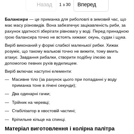
Назад
Вперед
1
з 30
Балансири
— це приманка для риболовлі в зимовий час, що
має масу різновидів. Вона забезпечує зацікавленість риби, за
рахунок здатності зберігати рівновагу у воді. Перед принадною
грою балансира точно не встоять хижаки: окунь, судак і щука.
Виріб виконаний у формі слабкої маленької рибки. Хижак
розуміє, що такому малькові точно не вижити, тому вмить
атакує. Завдання рибалки, створити подібну ілюзію за
допомогою певних рухів вудилищем.
Виріб включає наступні елементи:
Масивне тіло (за рахунок цього при попаданні у воду
приманка тоне в лічені секунди);
Два одинарні гачки;
Трійник на черевці;
Стабілізатор в хвостовій частині;
Кріпильне кільце на спинці.
Матеріал виготовлення і колірна палітра