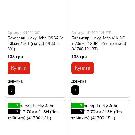
Артикул: 91301-301
Артикул: 41700-12HRT
Бокоплав Lucky John OSSA 6г
Балансир Lucky John VIKING
/ 30мм / 301 (інд.уп) (91301-
7 70мм / 12HRT (без трійника)
301)
(41700-12HRT)
138 грн
138 грн
Купити
Купити
Довжина
Довжина
3
7
5
5
5
5