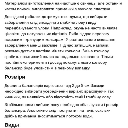
Матеріалом виготовлення найчастіше є свинець, але останнім
часом почали виготовляти приманки з важкого пластика.
Досвідчені рибалки дотримуються думки, що вибирати
забарвлення слід виходячи з глибини лову і виду
передбачуваного улову. Наприклад, окунь не часто виявляє
цікавість до натуральних відтінків. Риба віддає перевагу
яскравим і кричущим кольорам. У разі активного клювання,
забарвлення менш важливе. Під час затишшя, навпаки,
рекомендується частіше міняти кольори. Зміна кольору
зробить позитивний вплив на подальше клювання. Тільки
постійні експерименти і досвід покажуть якого кольору
балансир буде уловистим в певному випадку.
Розміри
Довжина балансирів варіюється від 2 до 9 см Завжди
необхідно вибирати усереднений варіант, враховуючи такі
чинники, як наявність або відсутність течії і глибину лову.
Зі збільшенням глибини лову необхідно збільшувати і розмір
балансира. Аналогічно слід поступати і на течії, оскільки
дрібна приманка зноситиметься потоком води.
Виды