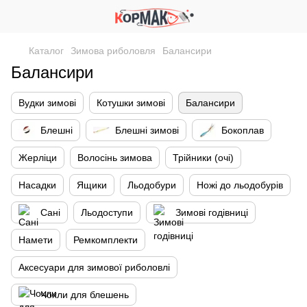
Каталог
Зимова риболовля
Балансири
Балансири
Вудки зимові
Котушки зимові
Балансири
Блешні
Блешні зимові
Бокоплав
Жерлiци
Волосінь зимова
Трійники (очі)
Насадки
Ящики
Льодобури
Ножі до льодобурів
Сані
Льодоступи
Зимові годівниці
Намети
Ремкомплекти
Аксесуари для зимової риболовлі
Чохли для блешень