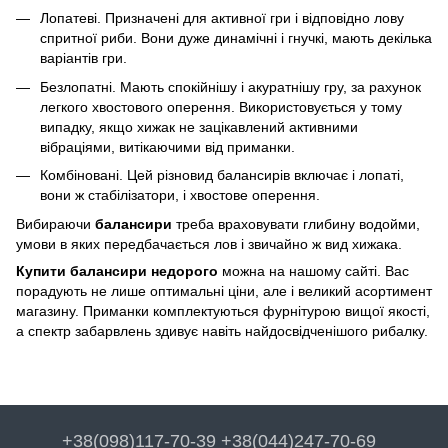
Лопатеві. Призначені для активної гри і відповідно лову
спритної риби. Вони дуже динамічні і гнучкі, мають декілька
варіантів гри.
Безлопатні. Мають спокійнішу і акуратнішу гру, за рахунок
легкого хвостового оперення. Використовується у тому
випадку, якщо хижак не зацікавлений активними
вібраціями, витікаючими від приманки.
Комбіновані. Цей різновид балансирів включає і лопаті,
вони ж стабілізатори, і хвостове оперення.
Вибираючи
балансири
треба враховувати глибину водойми,
умови в яких передбачається лов і звичайно ж вид хижака.
Купити балансири недорого
можна на нашому сайті. Вас
порадують не лише оптимальні ціни, але і великий асортимент
магазину. Приманки комплектуються фурнітурою вищої якості,
а спектр забарвлень здивує навіть найдосвідченішого рибалку.
+38(098)117-70-39 +38(044)247-70-69