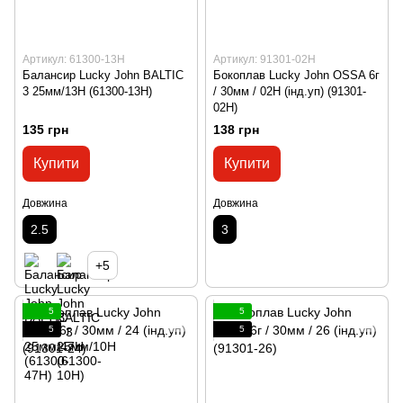
Артикул: 61300-13H
Артикул: 91301-02H
Балансир Lucky John BALTIC
Бокоплав Lucky John OSSA 6г
3 25мм/13H (61300-13H)
/ 30мм / 02Н (інд.уп) (91301-
02H)
135 грн
138 грн
Купити
Купити
Довжина
Довжина
2.5
3
+5
5
5
5
5