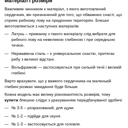
Матеріал і розміри
Важливим чинником є матеріал, з якого виготовлений
сердечник, він призначений для того, що обважнює снасті, що
сприяє рибному лову на придонних територіях. Блешні
виготовляються з наступних матеріалів:
Латунь – приманку з такого матеріалу слід вибрати для
рибного лову на невеликою глибиною і при середньою
течією.
Нержавіюча сталь – є універсальною снастю, притягає
рибу з великої відстані.
Вольфрамові — застосовуються при сильній течії і великій
глибині.
Варто врахувати, що у важкого сердечника на маленькій
глибині розмах закидання буде більше.
Кожна модель має велику різноманітність розмірів, тому
купити
блешню слідує з урахуванням передбачуваної здобичі:
№ 3-5 – розрахований, для щуки.
№ 1-2 – підійде для окуня.
№ 1-3 – застосовується для головля.