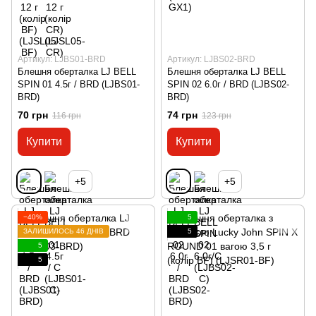
Артикул: LJBS01-BRD
Артикул: LJBS02-BRD
Блешня оберталка LJ BELL
Блешня оберталка LJ BELL
SPIN 01 4.5г / BRD (LJBS01-
SPIN 02 6.0г / BRD (LJBS02-
BRD)
BRD)
70 грн
74 грн
116 грн
123 грн
Купити
Купити
+5
+5
−40%
5
ЗАЛИШИЛОСЬ 46 ДНІВ
5
5
5