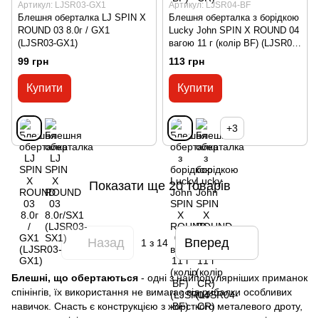
Артикул: LJSR03-GX1
Артикул: LJSR04-BF
Блешня оберталка LJ SPIN X
Блешня оберталка з борідкою
ROUND 03 8.0г / GX1
Lucky John SPIN X ROUND 04
(LJSR03-GX1)
вагою 11 г (колір BF) (LJSR04-
BF)
99 грн
113 грн
Купити
Купити
+3
Показати ще 20 товарів
Назад
Вперед
1
з 14
Блешні, що обертаються
- одні з найпопулярніших приманок
спінінгів, їх використання не вимагає від рибалки особливих
навичок. Снасть є конструкцією з жорсткого металевого дроту,