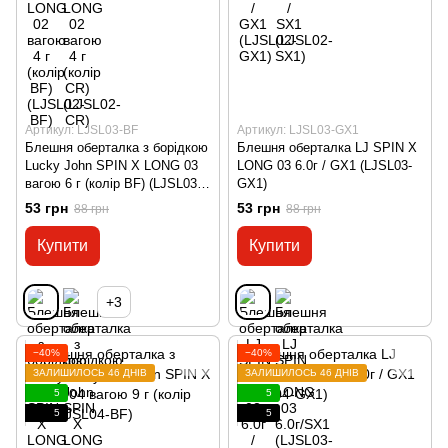
Артикул: LJSL03-BF
Артикул: LJSL03-GX1
Блешня оберталка з борідкою
Блешня оберталка LJ SPIN X
Lucky John SPIN X LONG 03
LONG 03 6.0г / GX1 (LJSL03-
вагою 6 г (колір BF) (LJSL03-
GX1)
BF)
53 грн
53 грн
88 грн
88 грн
Купити
Купити
+3
−40%
−40%
ЗАЛИШИЛОСЬ 46 ДНІВ
ЗАЛИШИЛОСЬ 46 ДНІВ
5
5
5
5