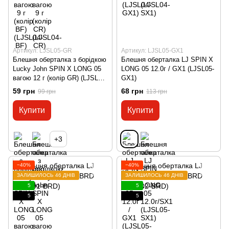
Артикул: LJSL05-GR
Артикул: LJSL05-GX1
Блешня оберталка з борідкою
Блешня оберталка LJ SPIN X
Lucky John SPIN X LONG 05
LONG 05 12.0г / GX1 (LJSL05-
вагою 12 г (колір GR) (LJSL05-
GX1)
GR)
59 грн
68 грн
99 грн
113 грн
Купити
Купити
+3
−40%
−40%
ЗАЛИШИЛОСЬ 46 ДНІВ
ЗАЛИШИЛОСЬ 46 ДНІВ
5
5
5
5