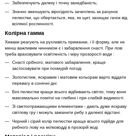
Забезпечують далеку і точну занедбаність;
Значно зменшують вірогідність зачеплень за рахунок
пелюстки, що обертається, яка, як щит, захищає гачок від
всілякої рослинності.
Колірна гамма
Хижаки реагують на рухливість приманки, і її форму, але не
менш важливим чинником є і забарвлення снасті. При лові
треба враховувати освітленість і міру прозорості води :
Снасті срібного, матового забарвлення, краще
застосовувати при похмурій погоді.
Золотистим, яскравим і матовим кольорам варто віддати
перевагу в сонячні дні.
Білі пелюстки краще всього відбивають світло, тому вони
максимально помітні на глибині і при слабкій видимості.
Зі светоотражающими елементами - дають дуже яскраву
світлову гру і можуть заманити рибу з далекої відстані.
Чорний і сірий колір пелюстки краще всього підійде для
рибного лову на мілководді в прозорій воді.