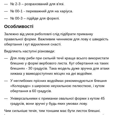
№ 2-3 – розрахований для в'язі.
№ 00-1 - переважний для на харіуса.
№ 00-3 – підійде для форелі.
Особливості
Залежно від умов риболовлі слід підібрати приманку
правильної форми. Важливим чинником для лову є швидкість
обертання і кут відхилення снасті.
Виділяють наступні різновиди:
Для лову риби при сильній течії краще всього використати
блешню у формі вербового листа. Кут обертання на таких
блешнях - 30 градусів. Така модель дуже зручна для атаки
хижака у важкодоступних місцях на дні водойми.
У неглибоких прісних водоймах рекомендуються блешня
«Колорадо» з широкою неухильною пелюсткою, і кутом
обертання в 60 градусів.
Універсальними є приманки овальної форми з кутом 45
градусів, вони зручні у будь-яких умовах лову.
Чим сильніше течія, тим тоншим має бути листок блешні.