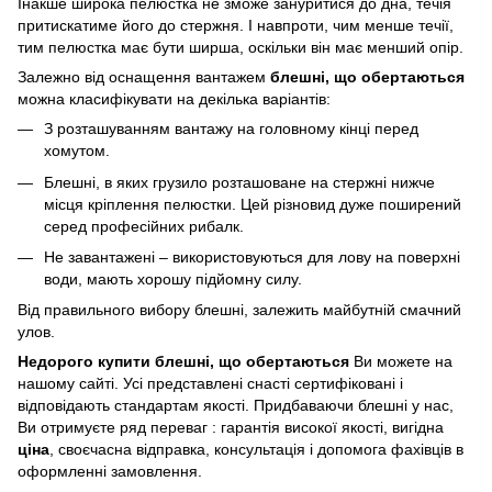
Інакше широка пелюстка не зможе зануритися до дна, течія
притискатиме його до стержня. І навпроти, чим менше течії,
тим пелюстка має бути ширша, оскільки він має менший опір.
Залежно від оснащення вантажем
блешні, що обертаються
можна класифікувати на декілька варіантів:
З розташуванням вантажу на головному кінці перед
хомутом.
Блешні, в яких грузило розташоване на стержні нижче
місця кріплення пелюстки. Цей різновид дуже поширений
серед професійних рибалк.
Не завантажені – використовуються для лову на поверхні
води, мають хорошу підйомну силу.
Від правильного вибору блешні, залежить майбутній смачний
улов.
Недорого купити
блешні, що обертаються
Ви можете на
нашому сайті. Усі представлені снасті сертифіковані і
відповідають стандартам якості. Придбаваючи блешні у нас,
Ви отримуєте ряд переваг : гарантія високої якості, вигідна
ціна
, своєчасна відправка, консультація і допомога фахівців в
оформленні замовлення.