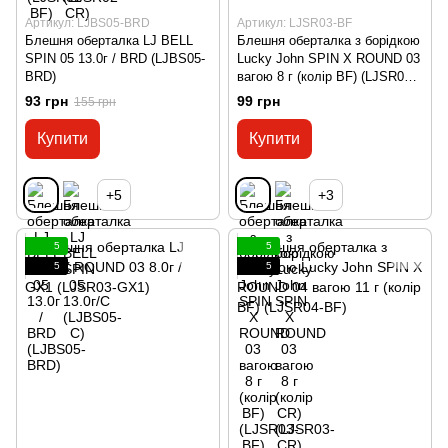
Артикул: LJBS05-BRD
Артикул: LJSR03-BF
Блешня оберталка LJ BELL
Блешня оберталка з борідкою
SPIN 05 13.0г / BRD (LJBS05-
Lucky John SPIN X ROUND 03
BRD)
вагою 8 г (колір BF) (LJSR03-
BF)
93 грн
99 грн
155 грн
Купити
Купити
+5
+3
5
5
5
5