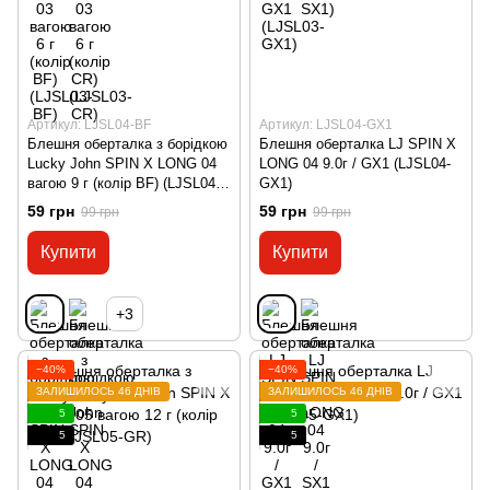
Артикул: LJSL04-BF
Артикул: LJSL04-GX1
Блешня оберталка з борідкою
Блешня оберталка LJ SPIN X
Lucky John SPIN X LONG 04
LONG 04 9.0г / GX1 (LJSL04-
вагою 9 г (колір BF) (LJSL04-
GX1)
BF)
59 грн
59 грн
99 грн
99 грн
Купити
Купити
+3
−40%
−40%
ЗАЛИШИЛОСЬ 46 ДНІВ
ЗАЛИШИЛОСЬ 46 ДНІВ
5
5
5
5