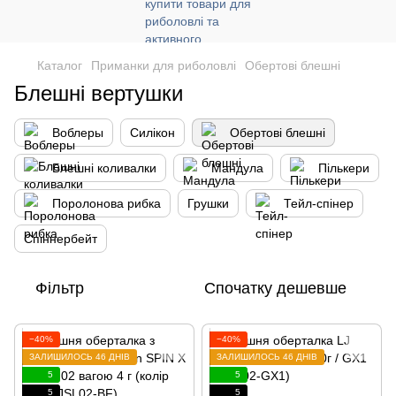
Каталог
Приманки для риболовлі
Обертові блешні
Блешні вертушки
Воблеры
Силікон
Обертові блешні
Блешні коливалки
Мандула
Пількери
Поролонова рибка
Грушки
Тейл-спінер
Спіннербейт
Фільтр
Спочатку дешевше
−40%
−40%
ЗАЛИШИЛОСЬ 46 ДНІВ
ЗАЛИШИЛОСЬ 46 ДНІВ
5
5
5
5