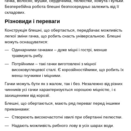
гачка, волосіні, мушки, сердечника, пелюстки, хомута і кульки.
Безперебійна робота блешні безпосередньо залежить від її
складових.
Різновиди і переваги
Конструкція блешні, що обертається, передбачає можливість
легкої зміни гачка, що робить снасть універсальною. Блешні
можуть оснащуватися:
Одинарними гачками – дуже міцні і гострі, менше
травмують рибу.
Потрійними – такі гачки виготовлені з міцної
високовуглецевої сталі. Є корозійностійкими, що робить їх
менш гнучкими і міцними.
Гачки можуть бути як з жалом, так і без. Незалежно від різних
чинників усі гачки характеризується хорошою міцністю, і є
захищеними від корозії.
Блешні, що обертаються, мають ряд переваг перед іншими
приманками:
Створюють високочастотні хвилі при обертанні пелюстки.
Надають можливість рибного лову в усіх шарах води.