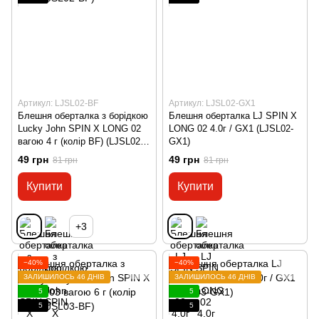
Артикул: LJSL02-BF
Артикул: LJSL02-GX1
Блешня оберталка з борідкою
Блешня оберталка LJ SPIN X
Lucky John SPIN X LONG 02
LONG 02 4.0г / GX1 (LJSL02-
вагою 4 г (колір BF) (LJSL02-
GX1)
BF)
49 грн
49 грн
81 грн
81 грн
Купити
Купити
+3
−40%
−40%
ЗАЛИШИЛОСЬ 46 ДНІВ
ЗАЛИШИЛОСЬ 46 ДНІВ
5
5
5
5