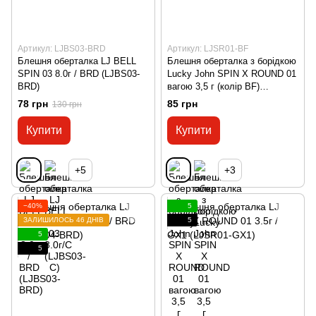
Артикул: LJBS03-BRD
Артикул: LJSR01-BF
Блешня оберталка LJ BELL
Блешня оберталка з борідкою
SPIN 03 8.0г / BRD (LJBS03-
Lucky John SPIN X ROUND 01
BRD)
вагою 3,5 г (колір BF)
(LJSR01-BF)
78 грн
85 грн
130 грн
Купити
Купити
+5
+3
−40%
5
ЗАЛИШИЛОСЬ 46 ДНІВ
5
5
5