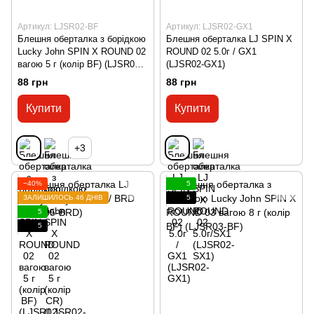
Артикул: LJSR02-BF
Артикул: LJSR02-GX1
Блешня оберталка з борідкою
Блешня оберталка LJ SPIN X
Lucky John SPIN X ROUND 02
ROUND 02 5.0г / GX1
вагою 5 г (колір BF) (LJSR02-
(LJSR02-GX1)
BF)
88 грн
88 грн
Купити
Купити
+3
−40%
5
ЗАЛИШИЛОСЬ 46 ДНІВ
5
5
5