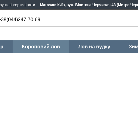
рункові сертифікати
Магазин: Київ, вул. Вінстона Черчилля 43 (Метро Черн
+38(044)247-70-69
ер
Короповий лов
Лов на вудку
Зим