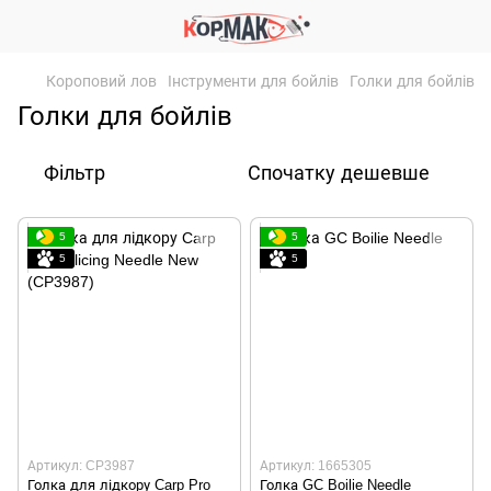
Короповий лов
Інструменти для бойлів
Голки для бойлів
Голки для бойлів
Фільтр
Спочатку дешевше
5
5
5
5
Артикул: CP3987
Артикул: 1665305
Голка для лідкору Carp Pro
Голка GC Boilie Needle