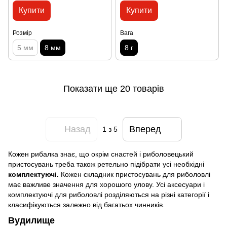
Купити
Купити
Розмір
Вага
5 мм
8 мм
8 г
Показати ще 20 товарів
Назад
Вперед
1
з 5
Кожен рибалка знає, що окрім снастей і риболовецький
пристосувань треба також ретельно підібрати усі необхідні
комплектуючі.
Кожен складник пристосувань для риболовлі
має важливе значення для хорошого улову. Усі аксесуари і
комплектуючі для риболовлі розділяються на різні категорії і
класифікуються залежно від багатьох чинників.
Вудилище