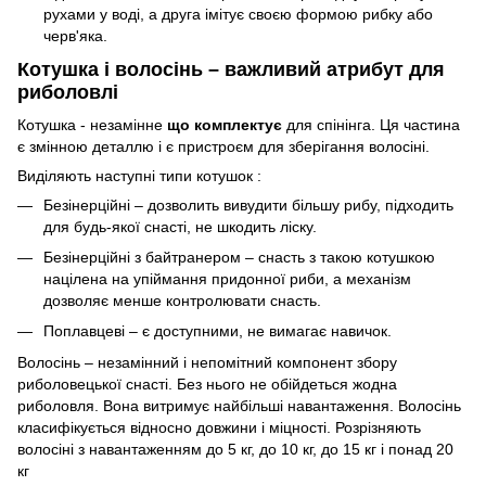
рухами у воді, а друга імітує своєю формою рибку або
черв'яка.
Котушка і волосінь – важливий атрибут для
риболовлі
Котушка - незамінне
що комплектує
для спінінга. Ця частина
є змінною деталлю і є пристроєм для зберігання волосіні.
Виділяють наступні типи котушок :
Безінерційні ‒ дозволить вивудити більшу рибу, підходить
для будь-якої снасті, не шкодить ліску.
Безінерційні з байтранером ‒ снасть з такою котушкою
націлена на упіймання придонної риби, а механізм
дозволяє менше контролювати снасть.
Поплавцеві ‒ є доступними, не вимагає навичок.
Волосінь – незамінний і непомітний компонент збору
риболовецької снасті. Без нього не обійдеться жодна
риболовля. Вона витримує найбільші навантаження. Волосінь
класифікується відносно довжини і міцності. Розрізняють
волосіні з навантаженням до 5 кг, до 10 кг, до 15 кг і понад 20
кг