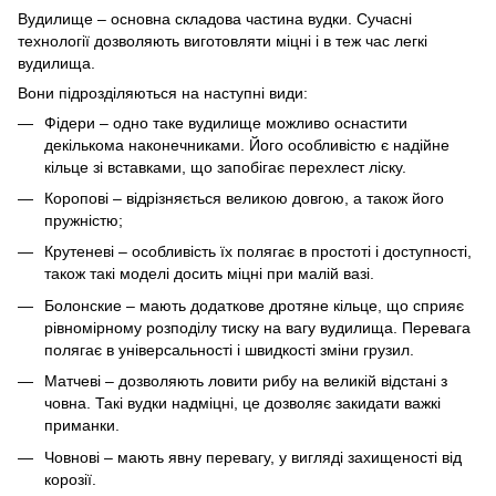
Вудилище ‒ основна складова частина вудки. Сучасні
технології дозволяють виготовляти міцні і в теж час легкі
вудилища.
Вони підрозділяються на наступні види:
Фідери ‒ одно таке вудилище можливо оснастити
декількома наконечниками. Його особливістю є надійне
кільце зі вставками, що запобігає перехлест ліску.
Коропові ‒ відрізняється великою довгою, а також його
пружністю;
Крутеневі ‒ особливість їх полягає в простоті і доступності,
також такі моделі досить міцні при малій вазі.
Болонские ‒ мають додаткове дротяне кільце, що сприяє
рівномірному розподілу тиску на вагу вудилища. Перевага
полягає в універсальності і швидкості зміни грузил.
Матчеві ‒ дозволяють ловити рибу на великій відстані з
човна. Такі вудки надміцні, це дозволяє закидати важкі
приманки.
Човнові ‒ мають явну перевагу, у вигляді захищеності від
корозії.