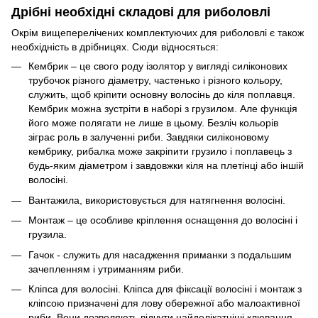
Дрібні необхідні складові для риболовлі
Окрім вищеперелічених комплектуючих для риболовлі є також
необхідність в дрібницях. Сюди відносяться:
Кембрик – це свого роду ізолятор у вигляді силіконових
трубочок різного діаметру, частенько і різного кольору,
служить, щоб кріпити основну волосінь до кіля поплавця.
Кембрик можна зустріти в наборі з грузилом. Але функція
його може полягати не лише в цьому. Безліч кольорів
зіграє роль в залученні риби. Завдяки силіконовому
кембрику, рибалка може закріпити грузило і поплавець з
будь-яким діаметром і завдовжки кіля на плетінці або іншій
волосіні.
Вантажила, використовується для натягнення волосіні.
Монтаж – це особливе кріплення оснащення до волосіні і
грузила.
Гачок - служить для насадження приманки з подальшим
зачепленням і утриманням риби.
Кліпса для волосіні. Кліпса для фіксації волосіні і монтаж з
кліпсою призначені для лову обережної або малоактивної
риби. Вони дозволяють відчути найделікатніші клювання.