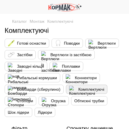
Каталог
Монтаж
Комплектуючі
Комплектуючі
Готові оснастки
Поводки
Вертлюги
Застібки
Вертлюги із застібкою
Заводні кільця
Поплавки
Рибальські кормушки
Коннектори
Бомбарди (сбирулино)
Комплектуючі
Стопори
Огрузка
Обтискні трубки
Шок лідери
Лідкори
Фільтр
Спочатку дешевше