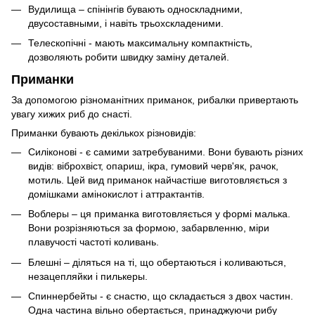
Вудилища ‒ спінінгів бувають односкладними,
двусоставными, і навіть трьохскладеними.
Телескопічні - мають максимальну компактність,
дозволяють робити швидку заміну деталей.
Приманки
За допомогою різноманітних приманок, рибалки привертають
увагу хижих риб до снасті.
Приманки бувають декількох різновидів:
Силіконові - є самими затребуваними. Вони бувають різних
видів: віброхвіст, опариш, ікра, гумовий черв'як, рачок,
мотиль. Цей вид приманок найчастіше виготовляється з
домішками амінокислот і аттрактантів.
Воблеры – ця приманка виготовляється у формі малька.
Вони розрізняються за формою, забарвленню, міри
плавучості частоті коливань.
Блешні – діляться на ті, що обертаються і коливаються,
незацепляйки і пилькеры.
Спиннербейты - є снастю, що складається з двох частин.
Одна частина вільно обертається, принаджуючи рибу