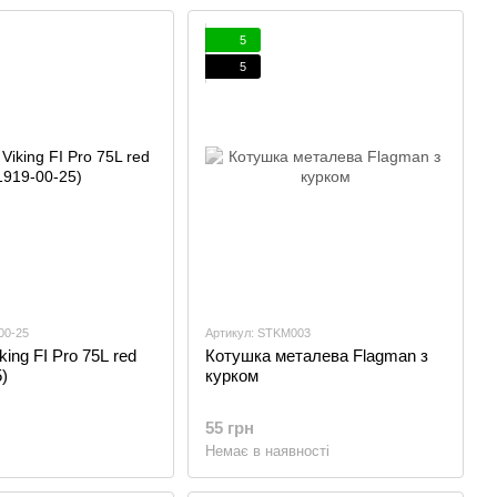
5
5
00-25
Артикул: STKM003
ing FI Pro 75L red
Котушка металева Flagman з
)
курком
55 грн
Немає в наявності