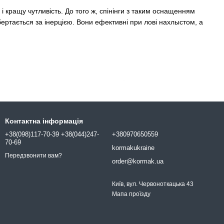
 і кращу чутливість. До того ж, спінінги з таким оснащенням
ртається за інерцією. Вони ефективні при лові нахлыстом, а
ковий, оснащений двома ручками. Для зручності у котушки є
ртними або короткими вудилищами. Мультипликаторные котушки
Контактна інформація
ями, вони мають велику вагу, але при цьому вміщують багато
+38(098)117-70-39 +38(044)247-
+380970650559
70-69
kormakukraine
Передзвонити вам?
рам; незважаючи на полегшену конструкцію, вони міцні і
order@kormak.ua
Київ, вул. Червоноткацька 43
Мапа проїзду
 :