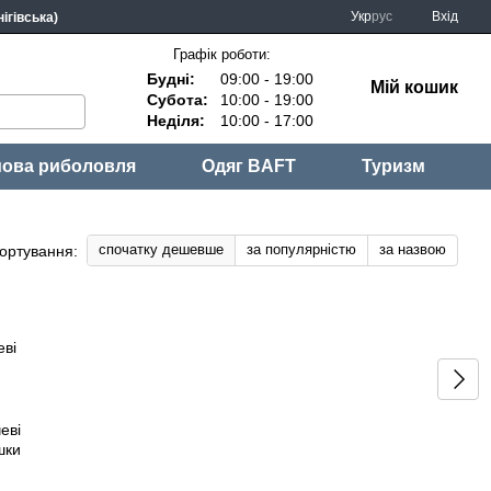
Укр
рус
Вхід
ігівська)
Графік роботи:
Будні:
09:00 - 19:00
Мій кошик
Субота:
10:00 - 19:00
Неділя:
10:00 - 17:00
ова риболовля
Одяг BAFT
Туризм
спочатку дешевше
за популярністю
за назвою
ортування:
еві
шки