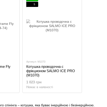
5
Артикул: M1070
me Fly
Котушка проводочна с
фрікционом SALMO ICE PRO
(M1070)
1 023 грн
Немає в наявності
о спінінга – котушка, яка буває інерційною і безінерційною.