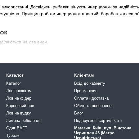
у використанні. Досвідчені рибалки цінують инерционки за надійність
ступністю. Принцип роботи инерционок простий: барабан колеса обе
ок
зділяються на два види.
ляються до вудилища за допомогою кронштейна. Сам барабан пласти
включення або виключення гальма.
універсальні для усіх видів снастей. Цей вид сумісний із станда
Каталог
Клієнтам
ористовуються для лову великої риби; в порівнянні з іншими модел
Каталог
Вхід до кабінету
Лов спінінгом
Про магазин
и (у народі – «мильниці») – призначені для приманки вагою 13-30 г
Лов на фідер
Оплата і доставка
Короповий лов
Обмін та повернення
Лов на вудку
Блог
товлення
Зимова риболовля
Подарункові сертифікати
вляються переважно із сплавів металів, основним з яких може бути
Одяг BAFT
Магазин: Київ, вул. Вінстона
Черчилля 43 (Метро
поширений матеріал, з якого виготовляють легкі котушки;
Туризм
Чернігівська)