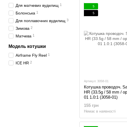
1
Для матчевих вудилищ
5
1
Болонська
5
3
Для поплавочних вудилищ
2
Зимова
1
Матчева
Модель котушки
1
Airframe Fly Reel
2
ICE HR
Артикул: 3058-01
Котушка проводоч. S
HR (33.5g / 58 mm / о
01 1.0:1 (3058-01)
155 грн
Немає в наявності