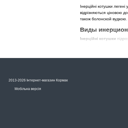
Інерційні котушки легені 
відрізняються ціновою до
також болонской вудкою.
Виды инерцион
Інерційні котушки
підро
Барабанні – прикріп
тріскачка з кнопкою 
Мультипликаторные – 
бувають:
класичними – вик
2013-2026 Інтернет-магазин Кормак
волосіні;
Мобільна версія
низькопрофільним
надійні.
Матеріали виго
Інерційні котушки
вигото
алюміній – найбільш 