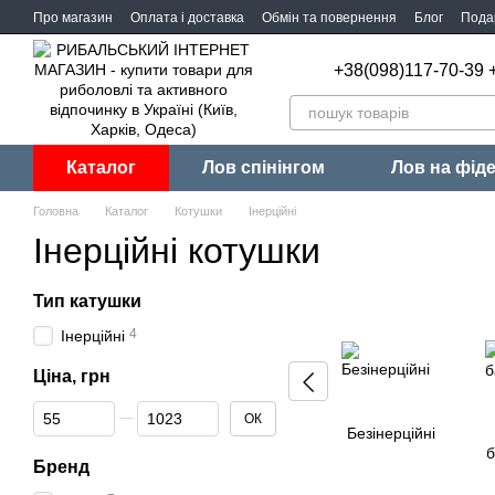
Перейти до основного контенту
Про магазин
Оплата і доставка
Обмін та повернення
Блог
Пода
+38(098)117-70-39 
Каталог
Лов спінінгом
Лов на фід
Головна
Каталог
Котушки
Інерційні
Інерційні котушки
Тип катушки
4
Інерційні
Ціна, грн
Від Ціна, грн
До Ціна, грн
ОК
Безінерційні
б
Бренд