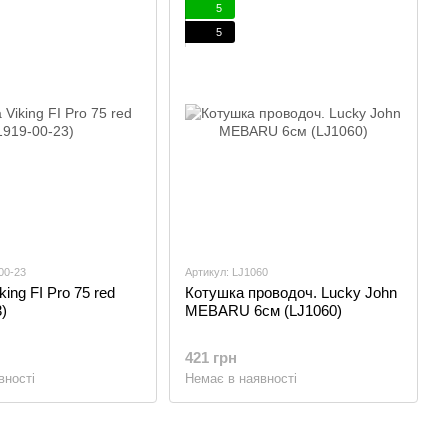
5
5
00-23
Артикул: LJ1060
ing FI Pro 75 red
Котушка проводоч. Lucky John
)
MEBARU 6см (LJ1060)
421 грн
вності
Немає в наявності