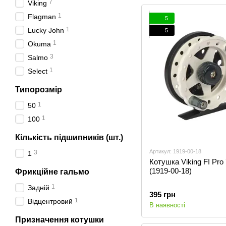
7
Viking
1
Flagman
5
1
Lucky John
5
1
Okuma
3
Salmo
1
Select
Типорозмір
1
50
1
100
Кількість підшипників (шт.)
Артикул: 1919-00-18
3
1
Котушка Viking FI Pro 
(1919-00-18)
Фрикційне гальмо
1
Задній
395 грн
1
Відцентровий
В наявності
Призначення котушки