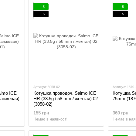
5
5
5
5
Артикул: 3058-02
Артикул: 1870-
almo ICE
Котушка проводоч. Salmo ICE
Котушка Se
ранжевая)
HR (33.5g / 58 mm / желтая) 02
75mm (1870
(3058-02)
155 грн
360 грн
Немає в наявності
Немає в ная