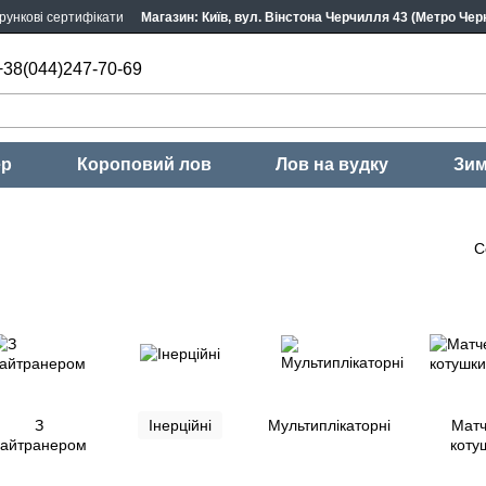
рункові сертифікати
Магазин: Київ, вул. Вінстона Черчилля 43 (Метро Черн
+38(044)247-70-69
ер
Короповий лов
Лов на вудку
Зим
С
З
Інерційні
Мультиплікаторні
Матч
айтранером
коту