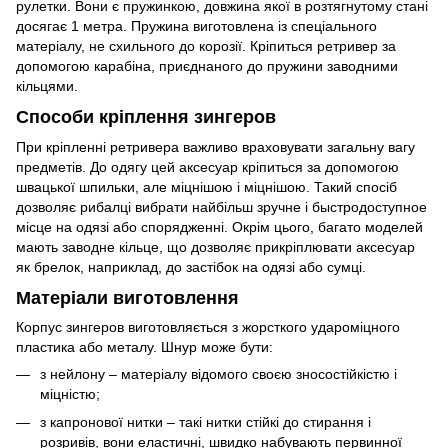
рулетки. Вони є пружинкою, довжина якої в розтягнутому стані
досягає 1 метра. Пружина виготовлена із спеціального
матеріалу, не схильного до корозії. Кріпиться ретривер за
допомогою карабіна, приєднаного до пружини заводними
кільцями.
Способи кріплення зингеров
При кріпленні ретривера важливо враховувати загальну вагу
предметів. До одягу цей аксесуар кріпиться за допомогою
швацької шпильки, але міцнішою і міцнішою. Такий спосіб
дозволяє рибалці вибрати найбільш зручне і быстродоступное
місце на одязі або спорядженні. Окрім цього, багато моделей
мають заводне кільце, що дозволяє прикріплювати аксесуар
як брелок, наприклад, до застібок на одязі або сумці.
Матеріали виготовлення
Корпус зингеров виготовляється з жорсткого удароміцного
пластика або металу. Шнур може бути:
з нейлону – матеріалу відомого своєю зносостійкістю і
міцністю;
з капронової нитки – такі нитки стійкі до стирання і
розривів, вони еластичні, швидко набувають первинної