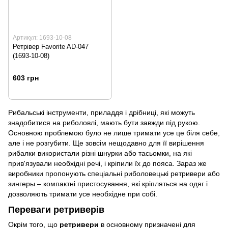
Артикул: 1693-10-08
Ретрівер Favorite AD-047
(1693-10-08)
603 грн
Рибальські інструменти, приладдя і дрібниці, які можуть
знадобитися на риболовлі, мають бути завжди під рукою.
Основною проблемою було не лише тримати усе це біля себе,
але і не розгубити. Ще зовсім нещодавно для її вирішення
рибалки використали різні шнурки або тасьомки, на які
прив'язували необхідні речі, і кріпили їх до пояса. Зараз же
виробники пропонують спеціальні риболовецькі ретривери або
зингеры – компактні пристосування, які кріпляться на одяг і
дозволяють тримати усе необхідне при собі.
Переваги ретриверів
Окрім того, що
ретривери
в основному призначені для