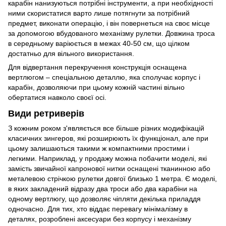
карабін нанизуються потрібні інструменти, а при необхідності
ними скористатися варто лише потягнути за потрібний
предмет, виконати операцію, і він повернеться на своє місце
за допомогою вбудованого механізму рулетки. Довжина троса
в середньому варіюється в межах 40-50 см, що цілком
достатньо для вільного використання.
Для відвертання перекручення конструкція оснащена
вертлюгом – спеціальною деталлю, яка сполучає корпус і
карабін, дозволяючи при цьому кожній частині вільно
обертатися навколо своєї осі.
Види ретриверів
З кожним роком з'являється все більше різних модифікацій
класичних зингеров, які розширюють їх функціонал, але при
цьому залишаються такими ж компактними простими і
легкими. Наприклад, у продажу можна побачити моделі, які
замість звичайної капронової нитки оснащені тканинною або
металевою стрічкою рулетки довгої близько 1 метра. Є моделі,
в яких закладений відразу два троси або два карабіни на
одному вертлюгу, що дозволяє чіпляти декілька приладдя
одночасно. Для тих, хто віддає перевагу мінімалізму в
деталях, розроблені аксесуари без корпусу і механізму