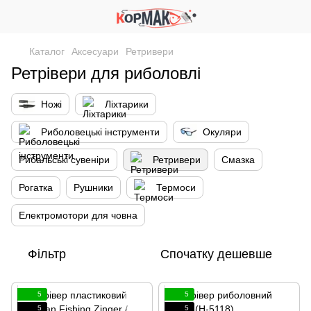
Каталог
Аксесуари
Ретривери
Ретрівери для риболовлі
Ножі
Ліхтарики
Риболовецькі інструменти
Окуляри
Рибальські сувеніри
Ретривери
Смазка
Рогатка
Рушники
Термоси
Електромотори для човна
Фільтр
Спочатку дешевше
5
5
5
5