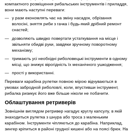
компактного розміщення рибальських інструментів і приладдя,
вони мають наступні переваги:
у рази економлять час на зміну насадок, обрізання
волосіні, зняття риби з гачка і будь-який дрібний ремонт
снастей;
дозволяють швидко повертати устаткування на місце і
звільняти обидві руки, завдяки зручному поворотному
механізму;
тримають усі необхідні риболовецькі інструменти в одному
місці, що знижує вірогідність їх механічного ушкодження;
прості у використанні.
Переваги карабіна рулетки повною мірою відчуваються в
умовах забродной риболовлі, коли, впустивши інструмент,
рибалка ризикує його вже більше ніколи не побачити.
Облаштування ретриверів
Зовнішнім виглядом ретривер нагадує круглу капсулу, в якій
знаходиться рулетка з шнура або троса з маленьким
карабіном. Інструменти чіпляються до карабіна. Наприклад,
зингер кріпиться в районі грудної кишені або на поясі брюк. На