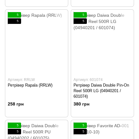
5
5
5
5
Артикул: RRLW
Артикул: 601074
Ретрівер Rapala (RRLW)
Ретрівер Daiwa Double Pin-On
Reel 500R LG (04940201 /
601074)
258 грн
380 грн
5
5
5
5