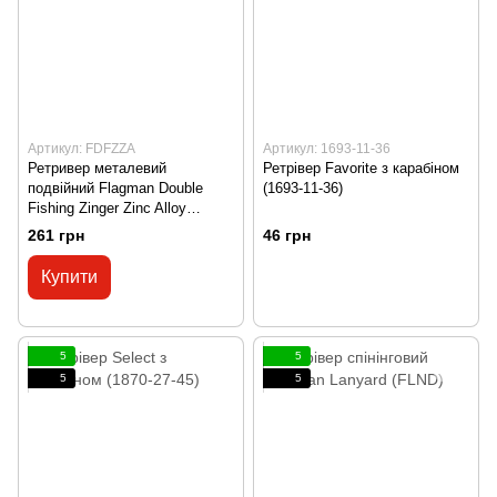
Артикул: FDFZZA
Артикул: 1693-11-36
Ретривер металевий
Ретрівер Favorite з карабіном
подвійний Flagman Double
(1693-11-36)
Fishing Zinger Zinc Alloy
(FDFZZA)
261 грн
46 грн
Купити
5
5
5
5