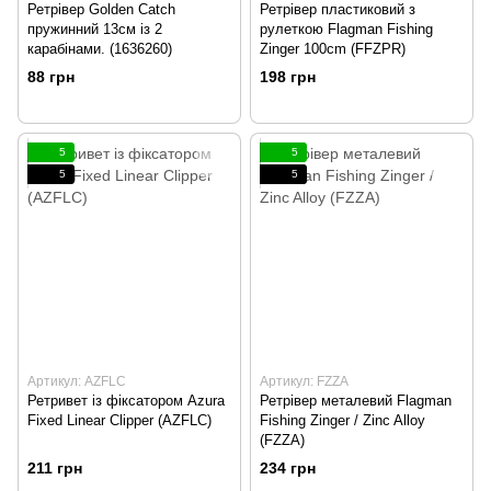
Ретрівер Golden Catch
Ретрівер пластиковий з
пружинний 13см із 2
рулеткою Flagman Fishing
карабінами. (1636260)
Zinger 100cm (FFZPR)
88 грн
198 грн
5
5
5
5
Артикул: AZFLC
Артикул: FZZA
Ретривет із фіксатором Azura
Ретрівер металевий Flagman
Fixed Linear Clipper (AZFLC)
Fishing Zinger / Zinc Alloy
(FZZA)
211 грн
234 грн