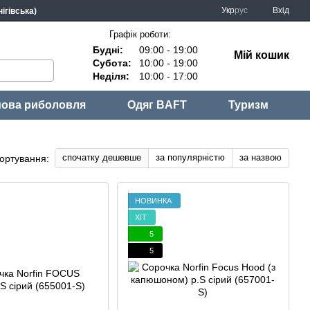
Укр
рус
Вхід
ігівська)
Графік роботи:
Будні:
09:00 - 19:00
Мій кошик
Субота:
10:00 - 19:00
Неділя:
10:00 - 17:00
ова риболовля
Одяг BAFT
Туризм
спочатку дешевше
за популярністю
за назвою
ортування:
НОВИНКА
ХІТ
5
5