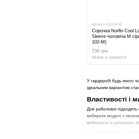
Артикул: 651102-M
Сорочка Norfin Cool L
Sleeve чоловіча M сір
102-M)
730 грн
Немає в наявності
У гардеробі будь-якого чо
ідеальним варіантом ста
Властивості і 
Для риболовлі підходять
вибирати моделі з легені
вибирають з щільніших а
Усі представлені в нашом