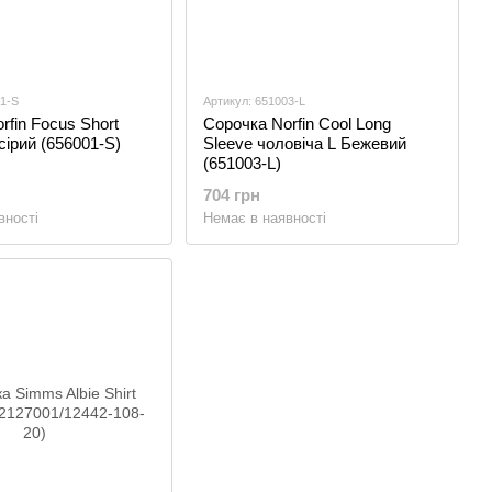
01-S
Артикул: 651003-L
rfin Focus Short
Сорочка Norfin Cool Long
сірий (656001-S)
Sleeve чоловіча L Бежевий
(651003-L)
704 грн
вності
Немає в наявності