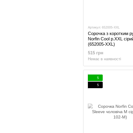
Артикул: 652005-XXL
Сорочка з коротким р
Norfin Cool p.XXL сіри
(652005-XXL)
515 грн
Немає в наявності
5
5