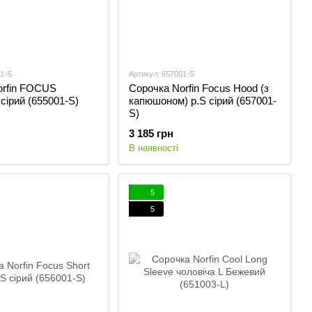
01-S
Артикул: 657001-S
orfin FOCUS
Сорочка Norfin Focus Hood (з
 сірий (655001-S)
капюшоном) p.S сірий (657001-
S)
3 185 грн
В наявності
5
5