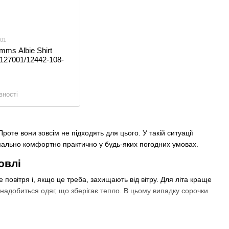
001
mms Albie Shirt
2127001/12442-108-
вності
роте вони зовсім не підходять для цього. У такій ситуації
мально комфортно практично у будь-яких погодних умовах.
овлі
те повітря і, якщо це треба, захищають від вітру. Для літа краще
 знадобиться одяг, що зберігає тепло. В цьому випадку сорочки