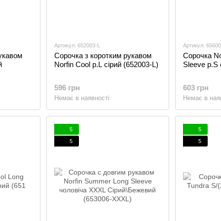
Артикул: 652003-L
Артикул: 6560
укавом
Сорочка з коротким рукавом
Сорочка No
й
Norfin Cool p.L сірий (652003-L)
Sleeve p.S 
596 грн
603 грн
Немає в наявності
Немає в ная
5
5
5
5