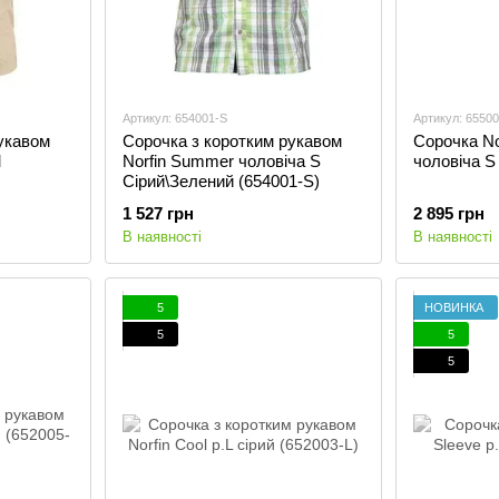
Артикул: 654001-S
Артикул: 6550
укавом
Сорочка з коротким рукавом
Сорочка N
M
Norfin Summer чоловіча S
чоловіча S
Сірий\Зелений (654001-S)
1 527 грн
2 895 грн
В наявності
В наявності
5
НОВИНКА
5
5
5