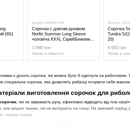
Артикул: 653006-XXXL
Артикул: 2127
ong
Сорочка c довгим рукавом
Сорочка Si
ий (651
Norfin Summer Long Sleeve
Tundra S/(
чоловіча XXXL Сірий\Бежевий
20)
(653006-XXXL)
1 048 грн
5 053 грн
Немає в наявності
Немає в ная
ловіка є досить сорочок, які можна було б одягнути на риболовлю. П
не спеціальна сорочка, яка дозволить рибалці почувати себе макси
матеріали виготовлення сорочок для рибол
сорочки
, які не заважають руху, ефективно відводять від тіла нагрі
в, але міцних тканин, які не вигорають на сонці. На зимовий період
бо товщих тканин.
у каталозі моделі мають такі властивості: