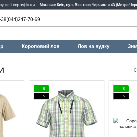
рункові сертифікати
Магазин: Київ, вул. Вінстона Черчилля 43 (Метро Черн
+38(044)247-70-69
ер
Короповий лов
Лов на вудку
Зим
и
С
5
5
5
5