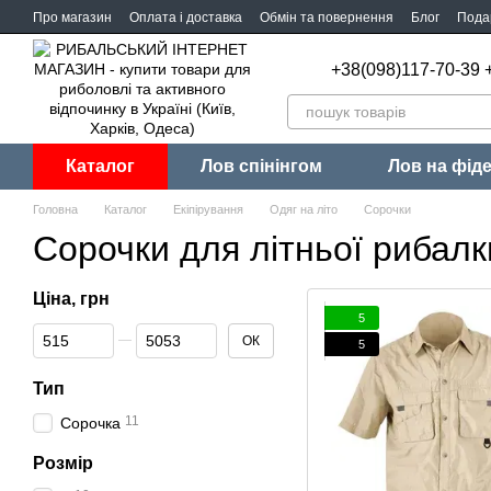
Перейти до основного контенту
Про магазин
Оплата і доставка
Обмін та повернення
Блог
Пода
+38(098)117-70-39 
Каталог
Лов спінінгом
Лов на фід
Головна
Каталог
Екіпірування
Одяг на літо
Сорочки
Сорочки для літньої рибалк
Ціна, грн
5
Від Ціна, грн
До Ціна, грн
ОК
5
Тип
11
Сорочка
Розмір