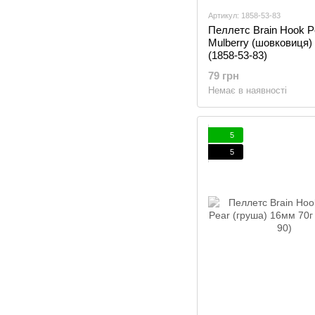
Артикул: 1858-53-83
Пеллетс Brain Hook Pe
Mulberry (шовковиця)
(1858-53-83)
79 грн
Немає в наявності
5
5