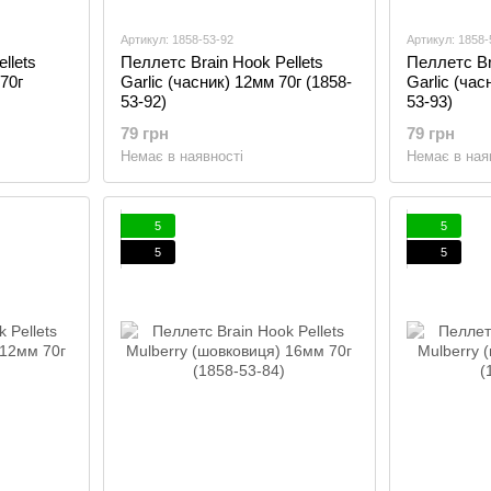
Артикул: 1858-53-92
Артикул: 1858-
llets
Пеллетс Brain Hook Pellets
Пеллетс Br
70г
Garlic (часник) 12мм 70г (1858-
Garlic (час
53-92)
53-93)
79 грн
79 грн
Немає в наявності
Немає в ная
5
5
5
5