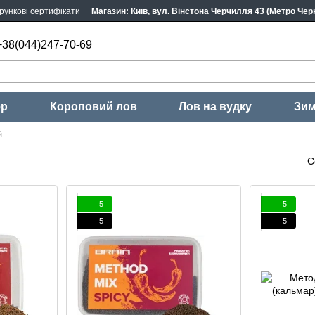
рункові сертифікати
Магазин: Київ, вул. Вінстона Черчилля 43 (Метро Черн
+38(044)247-70-69
ер
Короповий лов
Лов на вудку
Зим
й
С
5
5
5
5