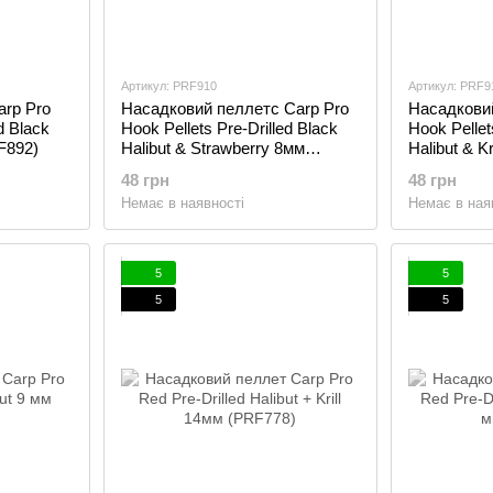
Артикул: PRF910
Артикул: PRF9
arp Pro
Насадковий пеллетс Carp Pro
Насадковий
d Black
Hook Pellets Pre-Drilled Black
Hook Pellet
RF892)
Halibut & Strawberry 8мм
Halibut & K
(PRF910)
48 грн
48 грн
Немає в наявності
Немає в ная
5
5
5
5