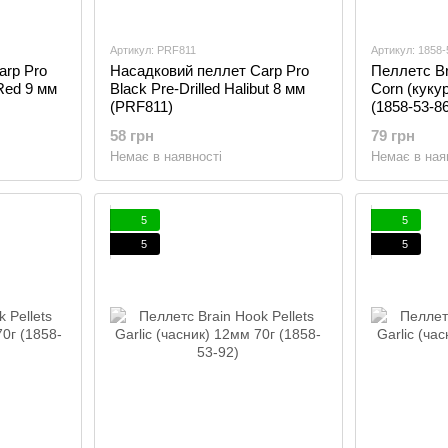
Артикул: PRF811
Артикул: 1858-
arp Pro
Насадковий пеллет Carp Pro
Пеллетс Br
 Red 9 мм
Black Pre-Drilled Halibut 8 мм
Corn (куку
(PRF811)
(1858-53-86
58 грн
79 грн
Немає в наявності
Немає в ная
5
5
5
5