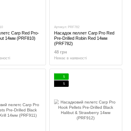
10
Артикул: PRF782
летс Carp Red Pro-
Насадок пеллет Carp Pro Red
ibut 14мм (PRF810)
Pre-Drilled Robin Red 14мм
(PRF782)
48 грн
вності
Немає в наявності
5
5