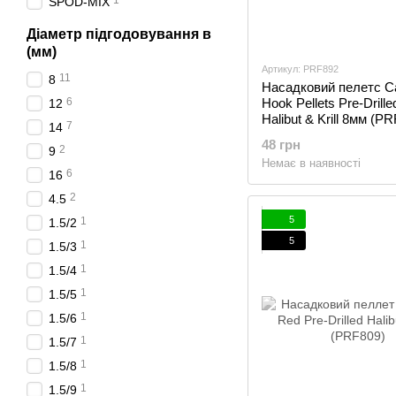
1
SPOD-MIX
Діаметр підгодовування в
(мм)
Артикул: PRF892
11
8
Насадковий пелетс C
6
Hook Pellets Pre-Drille
12
Halibut & Krill 8мм (P
7
14
48 грн
2
9
Немає в наявності
6
16
2
4.5
5
1
1.5/2
5
1
1.5/3
1
1.5/4
1
1.5/5
1
1.5/6
1
1.5/7
1
1.5/8
1
1.5/9