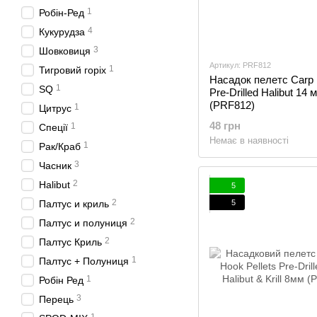
1
Робін-Ред
4
Кукурудза
3
Шовковиця
Артикул: PRF812
1
Тигровий горіх
Насадок пелетс Carp 
1
SQ
Pre-Drilled Halibut 14 
(PRF812)
1
Цитрус
48 грн
1
Спеції
Немає в наявності
1
Рак/Краб
3
Часник
2
Halibut
5
2
5
Палтус и криль
2
Палтус и полуниця
2
Палтус Криль
1
Палтус + Полуниця
1
Робін Ред
3
Перець