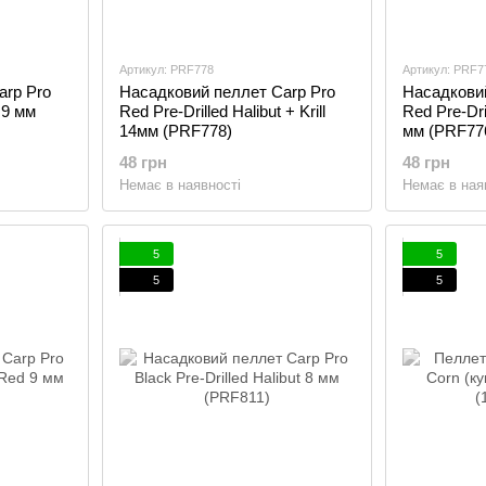
Артикул: PRF778
Артикул: PRF7
arp Pro
Насадковий пеллет Carp Pro
Насадковий
 9 мм
Red Pre-Drilled Halibut + Krill
Red Pre-Dril
14мм (PRF778)
мм (PRF77
48 грн
48 грн
Немає в наявності
Немає в ная
5
5
5
5