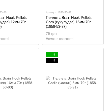
53-86
Артикул: 1858-53-87
ain Hook Pellets
Пеллетс Brain Hook Pellets
рудза) 12мм 70г
Corn (кукурудза) 16мм 70г
)
(1858-53-87)
79 грн
вності
Немає в наявності
5
5