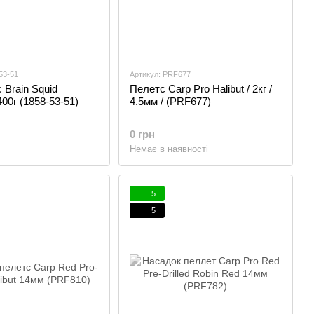
53-51
Артикул: PRF677
 Brain Squid
Пелетс Carp Pro Halibut / 2кг /
00г (1858-53-51)
4.5мм / (PRF677)
0 грн
Немає в наявності
5
5