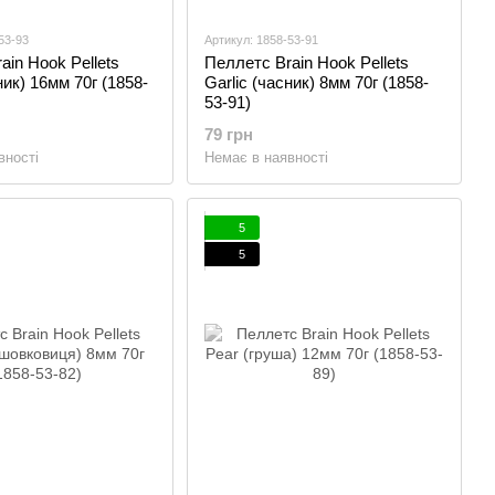
53-93
Артикул: 1858-53-91
ain Hook Pellets
Пеллетс Brain Hook Pellets
ник) 16мм 70г (1858-
Garlic (часник) 8мм 70г (1858-
53-91)
79 грн
вності
Немає в наявності
5
5