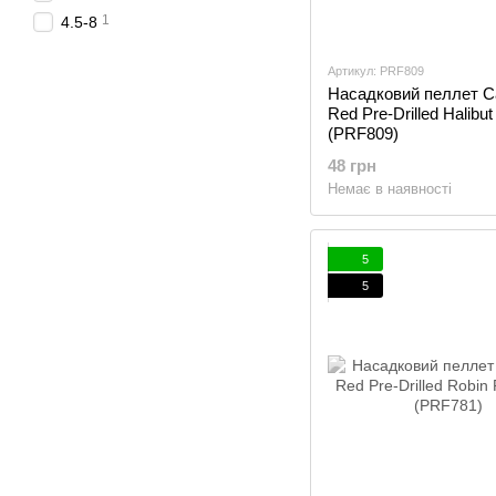
1
4.5-8
Артикул: PRF809
Насадковий пеллет C
Red Pre-Drilled Halibut
(PRF809)
48 грн
Немає в наявності
5
5