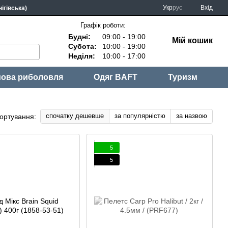
Укр
рус
Вхід
ігівська)
Графік роботи:
Будні:
09:00 - 19:00
Мій кошик
Субота:
10:00 - 19:00
Неділя:
10:00 - 17:00
ова риболовля
Одяг BAFT
Туризм
спочатку дешевше
за популярністю
за назвою
ортування:
5
5