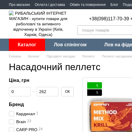
Перейти до основного контенту
Про магазин
Оплата і доставка
Обмін та повернення
Блог
Пода
+38(098)117-70-39 
Каталог
Лов спінінгом
Лов на фід
Головна
Каталог
Підгодівлі і насадки
Пеллетс
Пеллетс насадкови
Насадочний пеллетс
Ціна, грн
5
Від Ціна, грн
До Ціна, грн
ОК
5
Бренд
1
Кардинал
23
Brain
24
CARP PRO