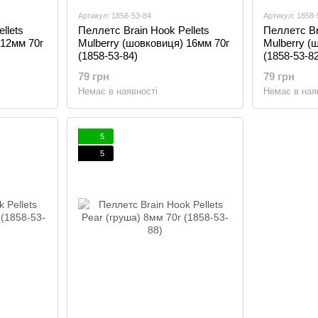
Артикул: 1858-53-84
Артикул: 1858-
llets
Пеллетс Brain Hook Pellets
Пеллетс Br
 12мм 70г
Mulberry (шовковиця) 16мм 70г
Mulberry (
(1858-53-84)
(1858-53-82
79 грн
79 грн
Немає в наявності
Немає в ная
5
5