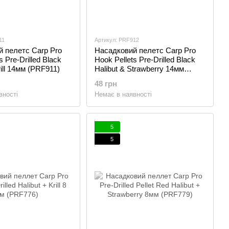
11
Артикул: PRF912
 пелетс Carp Pro
Насадковий пелетс Carp Pro
s Pre-Drilled Black
Hook Pellets Pre-Drilled Black
rill 14мм (PRF911)
Halibut & Strawberry 14мм
(PRF912)
48 грн
вності
Немає в наявності
5
5