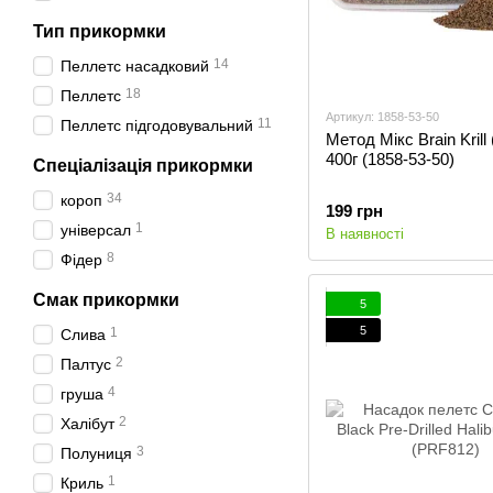
Тип прикормки
14
Пеллетс насадковий
18
Пеллетс
Артикул: 1858-53-50
11
Пеллетс підгодовувальний
Метод Мікс Brain Krill
400г (1858-53-50)
Спеціалізація прикормки
34
короп
199 грн
1
універсал
В наявності
8
Фідер
Смак прикормки
5
5
1
Слива
2
Палтус
4
груша
2
Халібут
3
Полуниця
1
Криль