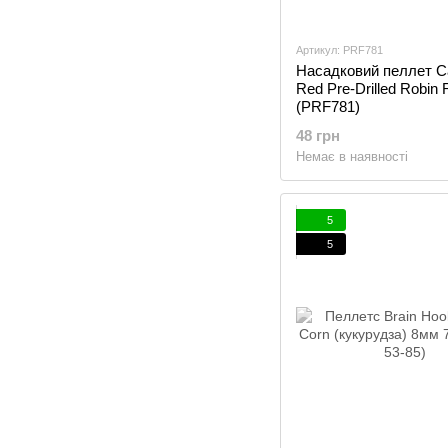
Артикул: PRF781
Насадковий пеллет C
Red Pre-Drilled Robin
(PRF781)
48 грн
Немає в наявності
5
5