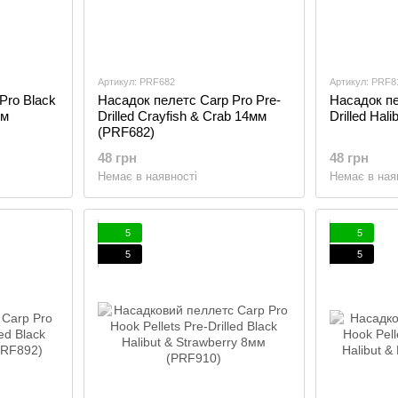
Артикул: PRF682
Артикул: PRF8
Pro Black
Насадок пелетс Carp Pro Pre-
Насадок пе
мм
Drilled Crayfish & Crab 14мм
Drilled Hal
(PRF682)
48 грн
48 грн
Немає в наявності
Немає в ная
5
5
5
5