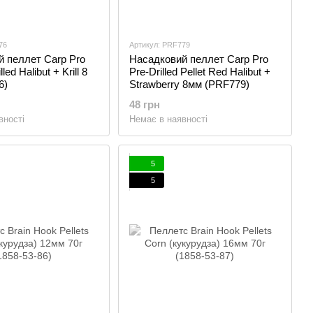
76
Артикул: PRF779
 пеллет Carp Pro
Насадковий пеллет Carp Pro
led Halibut + Krill 8
Pre-Drilled Pellet Red Halibut +
6)
Strawberry 8мм (PRF779)
48 грн
вності
Немає в наявності
5
5