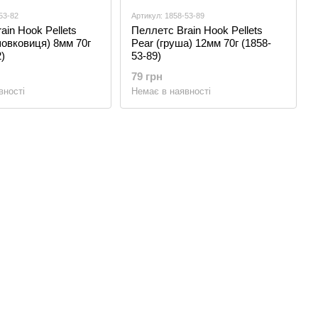
53-82
Артикул: 1858-53-89
ain Hook Pellets
Пеллетс Brain Hook Pellets
шовковиця) 8мм 70г
Pear (груша) 12мм 70г (1858-
)
53-89)
79 грн
вності
Немає в наявності