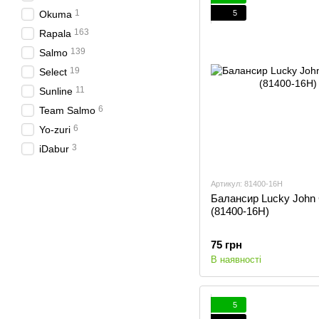
1
5
Okuma
163
Rapala
139
Salmo
19
Select
11
Sunline
6
Team Salmo
6
Yo-zuri
3
iDabur
Артикул: 81400-16H
Балансир Lucky John 
(81400-16H)
75 грн
В наявності
5