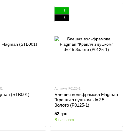
5
5
01
Артикул: P0125-1
agman (STB001)
Блешня вольфрамова Flagman
"Крапля з вушком" d=2.5
Золото (P0125-1)
52 грн
В наявності