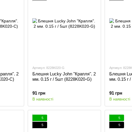
Артикул: 8228K020-G
Артикул: 8228
рапля". 2
Блешня Lucky John "Крапля". 2
Блешня Luc
K020-C)
мм. 0.15 г / 5шт (8228K020-G)
мм. 0.15 г 
91 грн
91 грн
В наявності
В наявності
5
5
5
5