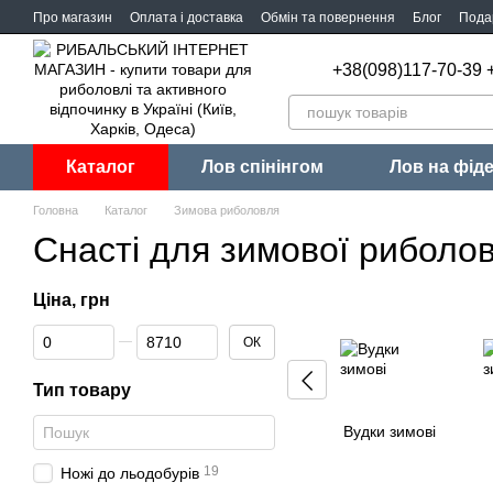
Перейти до основного контенту
Про магазин
Оплата і доставка
Обмін та повернення
Блог
Пода
+38(098)117-70-39 
Каталог
Лов спінінгом
Лов на фід
Головна
Каталог
Зимова риболовля
Снасті для зимової риболов
Ціна, грн
Від Ціна, грн
До Ціна, грн
ОК
Тип товару
Вудки зимові
19
Ножі до льодобурів