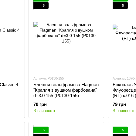
5
5
Артикул: P0130-155
Артикул: 1870-
Classic 4
Блешня вольфрамова Flagman
Бокоплав S
"Крапля з вушком фарбована"
Флуоресцен
d=3.0 155 (P0130-155)
(RT) к:016 
78 грн
79 грн
В наявності
В наявності
5
5