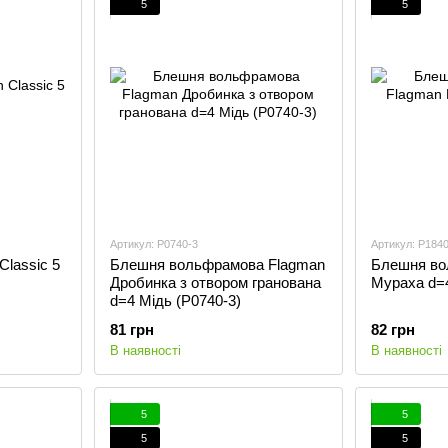
5
5
Артикул: P0740-3
Артикул: P1840
Classic 5
Блешня вольфрамова Flagman
Блешня во
Дробинка з отвором гранована
Мураха d=4
d=4 Мідь (P0740-3)
81 грн
82 грн
В наявності
В наявності
5
5
5
5