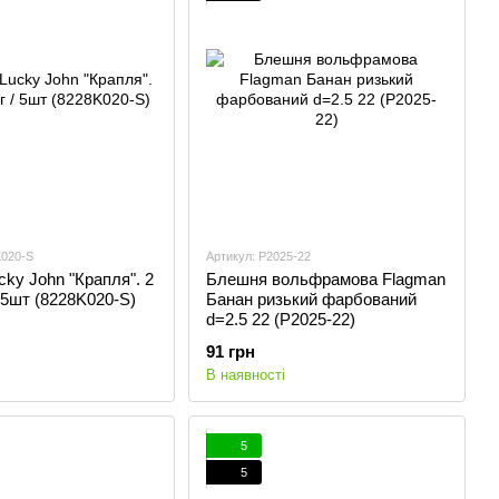
K020-S
Артикул: P2025-22
ky John "Крапля". 2
Блешня вольфрамова Flagman
/ 5шт (8228K020-S)
Банан ризький фарбований
d=2.5 22 (P2025-22)
91 грн
В наявності
5
5