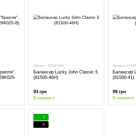
Артикул: 81500-46H
Артикул: 81500
рапля".
Балансир Lucky John Classic 5
Балансир L
228K025-
(81500-46H)
(81500-41)
93 грн
99 грн
В наявності
В наявності
5
5