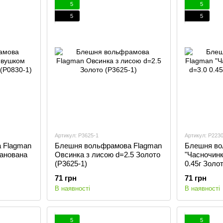
5
5
5
5
Артикул: P3625-1
Артикул: P223
 Flagman
Блешня вольфрамова Flagman
Блешня во
ранована
Овсинка з лисою d=2.5 Золото
"Часночинк
(P3625-1)
0.45г Золо
71 грн
71 грн
В наявності
В наявності
5
5