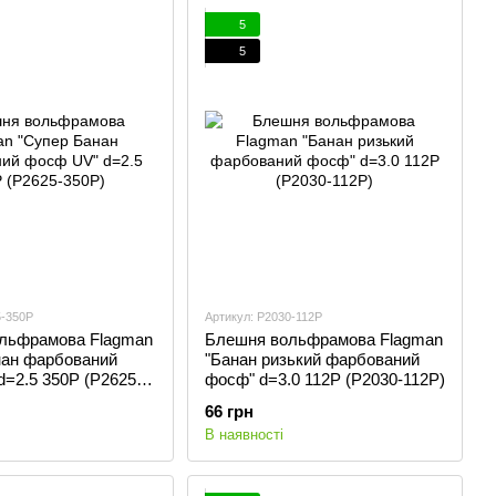
5
5
5-350P
Артикул: P2030-112P
льфрамова Flagman
Блешня вольфрамова Flagman
нан фарбований
"Банан ризький фарбований
=2.5 350P (P2625-
фосф" d=3.0 112P (P2030-112P)
66 грн
В наявності