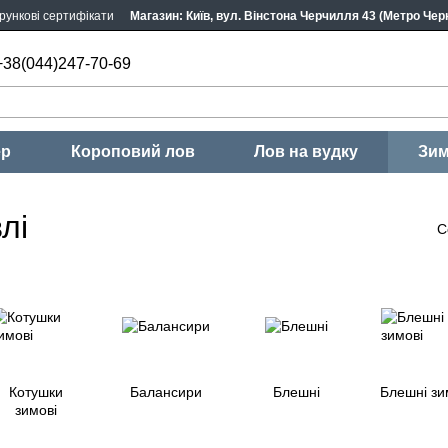
рункові сертифікати
Магазин: Київ, вул. Вінстона Черчилля 43 (Метро Черн
+38(044)247-70-69
ер
Короповий лов
Лов на вудку
Зим
лі
С
Котушки
Балансири
Блешні
Блешні зи
зимові