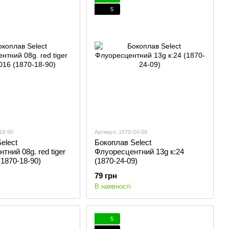
5
18-90
Артикул: 1870-24-09
elect
Бокоплав Select
тний 08g. red tiger
Флуоресцентний 13g к:24
(1870-18-90)
(1870-24-09)
79 грн
В наявності
5