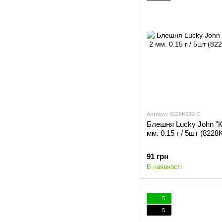
Артикул: 8228K020-C
Блешня Lucky John "К
мм. 0.15 г / 5шт (8228
91 грн
В наявності
5
5