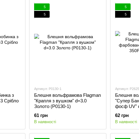
5
5
5
5
Артикул: P0130-1
Артикул: P262
инка з
Блешня вольфрамова Flagman
Блешня во
3 Срібло
"Крапля з вушком" d=3.0
"Супер Ба
Золото (P0130-1)
фосф UV" d
350P)
61 грн
62 грн
В наявності
В наявності