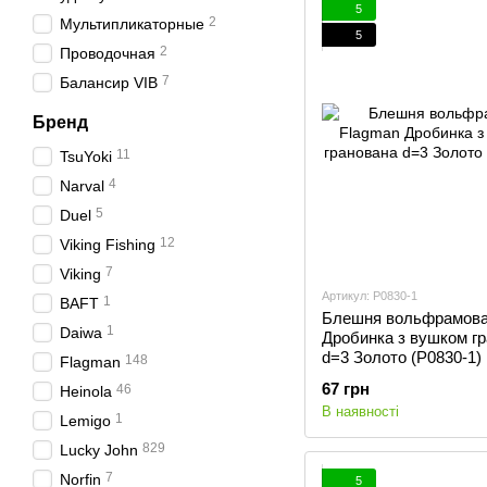
5
2
Мультипликаторные
5
2
Проводочная
7
Балансир VIB
Бренд
11
TsuYoki
4
Narval
5
Duel
12
Viking Fishing
7
Viking
Артикул: P0830-1
1
BAFT
Блешня вольфрамова
1
Daiwa
Дробинка з вушком г
d=3 Золото (P0830-1)
148
Flagman
67 грн
46
Heinola
В наявності
1
Lemigo
829
Lucky John
7
Norfin
5