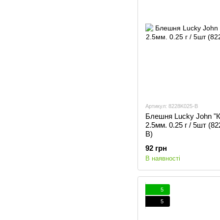
Артикул: 8228K025-B
Блешня Lucky John "К
2.5мм. 0.25 г / 5шт (8
B)
92 грн
В наявності
5
5