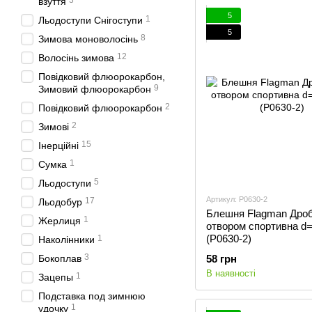
3
взуття
5
1
Льодоступи Снігоступи
5
8
Зимова моноволосінь
12
Волосінь зимова
Повідковий флюорокарбон,
9
Зимовий флюорокарбон
2
Повідковий флюорокарбон
2
Зимові
15
Інерційні
1
Сумка
5
Льодоступи
Артикул: P0630-2
17
Льодобур
Блешня Flagman Дроб
1
Жерлиця
отвором спортивна d=
(P0630-2)
1
Наколінники
3
Бокоплав
58 грн
В наявності
1
Зацепы
Подставка под зимнюю
1
удочку