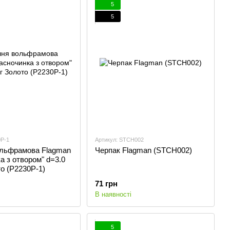
5
5
0P-1
Артикул: STCH002
льфрамова Flagman
Черпак Flagman (STCH002)
а з отвором" d=3.0
то (P2230P-1)
71 грн
В наявності
5