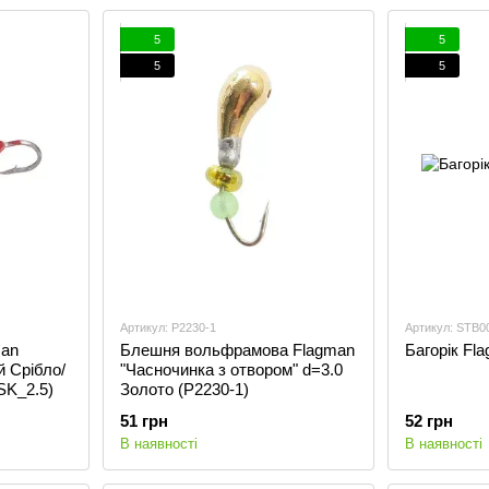
5
5
5
5
Артикул: P2230-1
Артикул: STB0
man
Блешня вольфрамова Flagman
Багорік Fl
 Срібло/
"Часночинка з отвором" d=3.0
SK_2.5)
Золото (P2230-1)
51 грн
52 грн
В наявності
В наявності