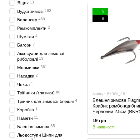
13
Ящик
162
Вудки зимові
5
5
450
Балансир
2
Ремкомплекти
4
Шумівки
7
Багори
Аксесуари для зимової
19
риболовлі
361
Мормишки
2
Насадки
1
Чохол
80
Трійники (глазики)
Артикул: BKRSK_2.5
Блешня зимова Flag
4
Трійник для зимової блешні
Крабик ромбоподібний
1
Коробка
Червоний 2.5см (BKR
11
Намети
19 грн
65
Блешня зимова
В наявності
Льодоступи Шипи для