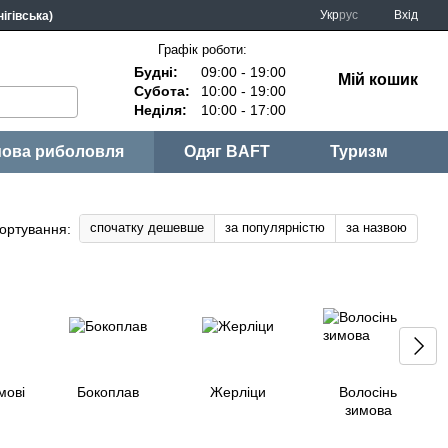
Укр
рус
Вхід
ігівська)
Графік роботи:
Будні:
09:00 - 19:00
Мій кошик
Субота:
10:00 - 19:00
Неділя:
10:00 - 17:00
ова риболовля
Одяг BAFT
Туризм
спочатку дешевше
за популярністю
за назвою
ортування:
мові
Бокоплав
Жерлiци
Волосінь
зимова