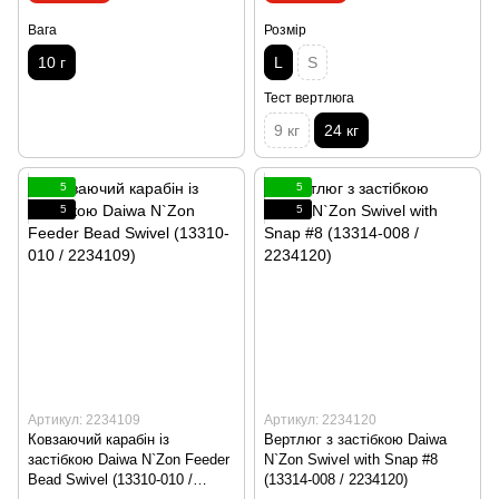
Вага
Розмір
10 г
L
S
Тест вертлюга
9 кг
24 кг
5
5
5
5
Артикул: 2234109
Артикул: 2234120
Ковзаючий карабін із
Вертлюг з застібкою Daiwa
застібкою Daiwa N`Zon Feeder
N`Zon Swivel with Snap #8
Bead Swivel (13310-010 /
(13314-008 / 2234120)