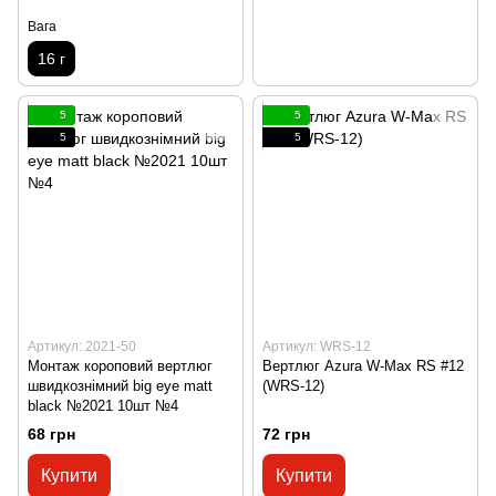
Вага
16 г
5
5
5
5
Артикул: 2021-50
Артикул: WRS-12
Монтаж короповий вертлюг
Вертлюг Azura W-Max RS #12
швидкознімний big eye matt
(WRS-12)
black №2021 10шт №4
68 грн
72 грн
Купити
Купити