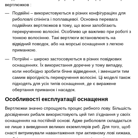
вертлюжков :
Подвійні – використовуються в різних конфігураціях для
риболовлі спінінга і поплавцевої. Основна перевага
подвійних вертлюжков в тому, що вони запобігають
перекрученню волосіні. Особливо це важливо при роботі з
тонкою волосінню. Такі вертлюги встановлюють на
відвідний поводок, або на морські оснащення з легкою
приманкою.
Потрійні – широко застосовуються в різних повідкових
оснащеннях. Їх використання доречне у тому випадку,
коли необхідно зробити бічне відведення, і зменшити тим
самим вірогідність перекручення волосіні. Ці моделі також
підходять для усіх типів оснащення, де є виражене
обертання приманок і насадок.
Особливості експлуатації оснащення
Вертлюжки значно спрощують процес рибного лову. Більшість
досвідчених рибалк використовують цей тип з'єднання у своїх
оснащеннях на постійній основі. Адже риболовля складається
не лише з виведення великих екземплярів риб. Для того, щоб
снасті витримували навантаження при активному лові хижака,