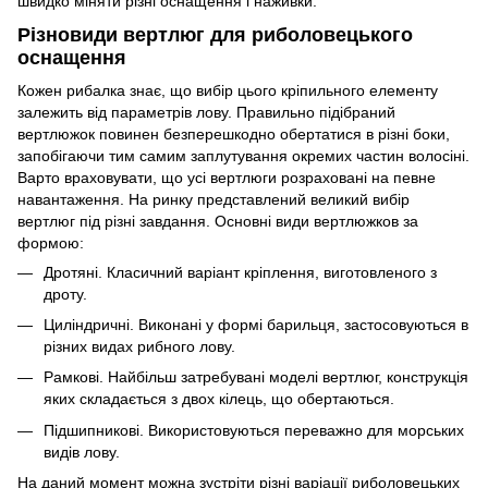
швидко міняти різні оснащення і наживки.
Різновиди вертлюг для риболовецького
оснащення
Кожен рибалка знає, що вибір цього кріпильного елементу
залежить від параметрів лову. Правильно підібраний
вертлюжок повинен безперешкодно обертатися в різні боки,
запобігаючи тим самим заплутування окремих частин волосіні.
Варто враховувати, що усі вертлюги розраховані на певне
навантаження. На ринку представлений великий вибір
вертлюг під різні завдання. Основні види вертлюжков за
формою:
Дротяні. Класичний варіант кріплення, виготовленого з
дроту.
Циліндричні. Виконані у формі барильця, застосовуються в
різних видах рибного лову.
Рамкові. Найбільш затребувані моделі вертлюг, конструкція
яких складається з двох кілець, що обертаються.
Підшипникові. Використовуються переважно для морських
видів лову.
На даний момент можна зустріти різні варіації риболовецьких