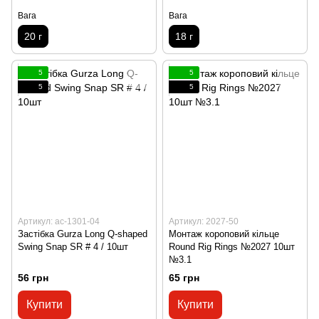
Вага
Вага
20 г
18 г
5
5
5
5
Артикул: ac-1301-04
Артикул: 2027-50
Застібка Gurza Long Q-shaped
Монтаж короповий кільце
Swing Snap SR # 4 / 10шт
Round Rig Rings №2027 10шт
№3.1
56 грн
65 грн
Купити
Купити