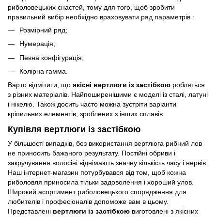
риболовецьких снастей, тому для того, щоб зробити
правильний вибір необхідно враховувати ряд параметрів :
Розмірний ряд;
Нумерація;
Певна конфігурація;
Колірна гамма.
Варто відмітити, що
якісні вертлюги із застібкою
робляться
з різних матеріалів. Найпоширенішими є моделі із сталі, латуні
і нікелю. Також досить часто можна зустріти варіанти
кріпильних елементів, зроблених з інших сплавів.
Купівля вертлюги із застібкою
У більшості випадків, без використання вертлюга рибний лов
не приносить бажаного результату. Постійні обриви і
закручування волосіні віднімають значну кількість часу і нервів.
Наш інтернет-магазин потурбувався від том, щоб кожна
риболовля приносила тільки задоволення і хороший улов.
Широкий асортимент риболовецького спорядження для
любителів і професіоналів допоможе вам в цьому.
Представлені
вертлюги із застібкою
виготовлені з якісних