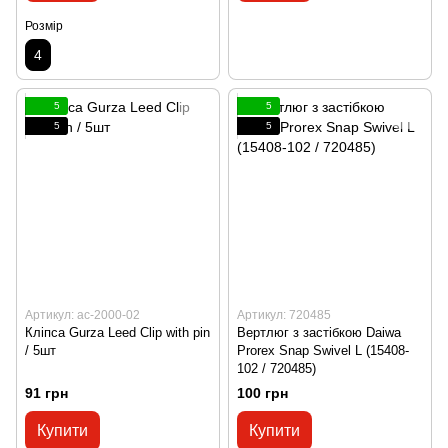
Розмір
4
5
5
5
5
Артикул: ac-2000-02
Артикул: 720485
Кліпса Gurza Leed Clip with pin
Вертлюг з застібкою Daiwa
/ 5шт
Prorex Snap Swivel L (15408-
102 / 720485)
91 грн
100 грн
Купити
Купити