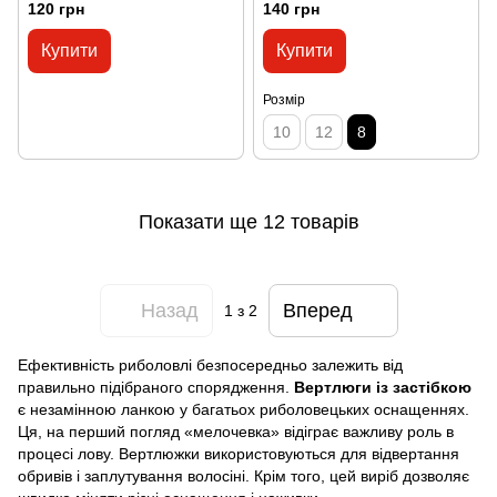
2234109)
120 грн
140 грн
Купити
Купити
Розмір
10
12
8
Показати ще 12 товарів
Назад
Вперед
1
з 2
Ефективність риболовлі безпосередньо залежить від
правильно підібраного спорядження.
Вертлюги із застібкою
є незамінною ланкою у багатьох риболовецьких оснащеннях.
Ця, на перший погляд «мелочевка» відіграє важливу роль в
процесі лову. Вертлюжки використовуються для відвертання
обривів і заплутування волосіні. Крім того, цей виріб дозволяє