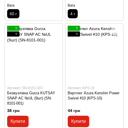
Вага
Вага
60 г
4 г
5
5
5
5
Артикул: SN-8101-001
Артикул: KPS-10
Безвузлівка Gurza KUTSAY
Вертлюг Azura Kenshin Power
SNAP AC №UL (9шт) (SN-
Swivel #10 (KPS-10)
8101-001)
38 грн
44 грн
Купити
Купити