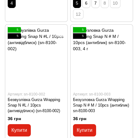
4
5
6
7
8
10
12
5
5
5
5
Артикул: sn-8100-002
Артикул: sn-8100-003
Безвузлівка Gurza Wrapping
Безузловка Gurza Wrapping
Snap N #L / 10pcs
Snap N # M / 10pcs (антиблик)
(антивідблиск) (sn-8100-002)
sn-8100-003
36 грн
36 грн
Купити
Купити