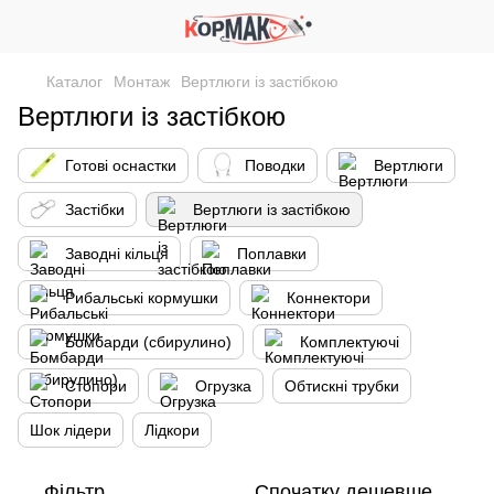
Каталог
Монтаж
Вертлюги із застібкою
Вертлюги із застібкою
Готові оснастки
Поводки
Вертлюги
Застібки
Вертлюги із застібкою
Заводні кільця
Поплавки
Рибальські кормушки
Коннектори
Бомбарди (сбирулино)
Комплектуючі
Стопори
Огрузка
Обтискні трубки
Шок лідери
Лідкори
Фільтр
Спочатку дешевше