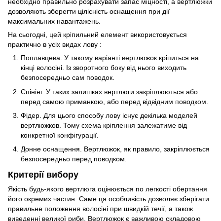
необхідно правильно розрахувати запас міцності, а вертлюжки
дозволяють зберегти цілісність оснащення при дії
максимальних навантажень.
На сьогодні, цей кріпильний елемент використовується
практично в усіх видах лову :
Поплавцева. У такому варіанті вертлюжок кріпиться на
кінці волосіні. Із зворотного боку від нього виходить
безпосередньо сам поводок.
Спінінг. У таких залишках вертлюги закріплюються або
перед самою приманкою, або перед відвідним поводком.
Фідер. Для цього способу лову існує декілька моделей
вертлюжков. Тому схема кріплення залежатиме від
конкретної конфігурації.
Донне оснащення. Вертлюжок, як правило, закріплюється
безпосередньо перед поводком.
Критерії вибору
Якість будь-якого вертлюга оцінюється по легкості обертання
його окремих частин. Саме ця особливість дозволяє зберігати
правильне положення волосіні при швидкій течії, а також
виведенні великої риби. Вертлюжок є важливою складовою