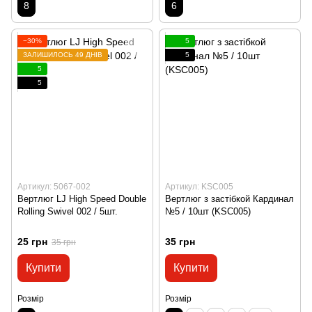
8
6
−30%
5
ЗАЛИШИЛОСЬ 49 ДНІВ
5
5
5
Артикул: 5067-002
Артикул: KSC005
Вертлюг LJ High Speed ​​Double
Вертлюг з застібкой Кардинал
Rolling Swivel 002 / 5шт.
№5 / 10шт (KSC005)
25 грн
35 грн
35 грн
Купити
Купити
Розмір
Розмір