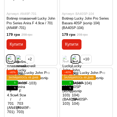
Артикул: AN49F-701
Артикул: BA40SP-104
Воблер плаваючий Lucky John
Воблер Lucky John Pro Series
Pro Series Anira F 4.9см / 701
Basara 40SP (колір 104)
(AN49F-701)
(BA40SP-104)
179 грн
179 грн
298 грн
298 грн
Купити
Купити
+2
+10
−40%
−40%
ЗАЛИШИЛОСЬ 48 ДНІВ
ЗАЛИШИЛОСЬ 48 ДНІВ
5
5
5
5