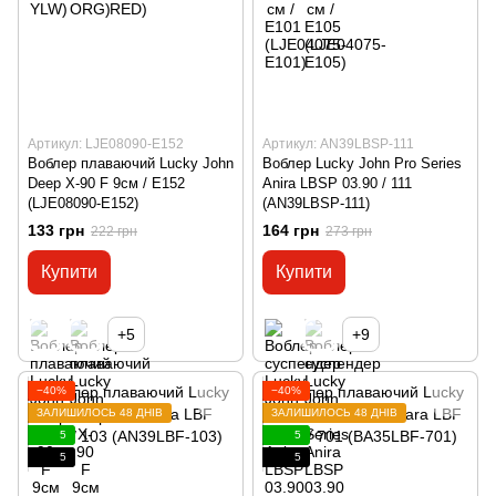
Артикул: LJE08090-E152
Артикул: AN39LBSP-111
Воблер плаваючий Lucky John
Воблер Lucky John Pro Series
Deep X-90 F 9см / E152
Anira LBSP 03.90 / 111
(LJE08090-E152)
(AN39LBSP-111)
133 грн
164 грн
222 грн
273 грн
Купити
Купити
+5
+9
−40%
−40%
ЗАЛИШИЛОСЬ 48 ДНІВ
ЗАЛИШИЛОСЬ 48 ДНІВ
5
5
5
5