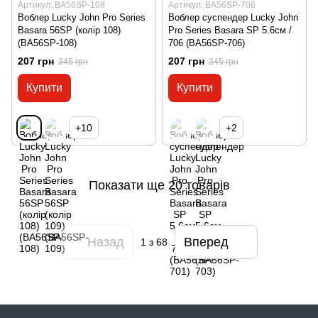
Артикул: BA56SP-108
Артикул: BA56SP-706
Воблер Lucky John Pro Series
Воблер суспендер Lucky John
Basara 56SP (колір 108)
Pro Series Basara SP 5.6см /
(BA56SP-108)
706 (BA56SP-706)
207 грн
207 грн
345 грн
345 грн
Купити
Купити
+10
+2
Показати ще 20 товарів
Назад
Вперед
1
з 68