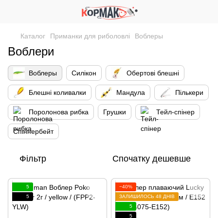
Каталог
Приманки для риболовлі
Воблеры
Воблери
Воблеры
Силікон
Обертові блешні
Блешні коливалки
Мандула
Пількери
Поролонова рибка
Грушки
Тейл-спінер
Спіннербейт
Фільтр
Спочатку дешевше
5
−40%
5
ЗАЛИШИЛОСЬ 48 ДНІВ
5
5