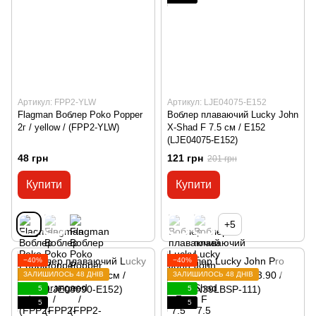
Артикул: FPP2-YLW
Артикул: LJE04075-E152
Flagman Воблер Poko Popper
Воблер плаваючий Lucky John
2г / yellow / (FPP2-YLW)
X-Shad F 7.5 см / E152
(LJE04075-E152)
48 грн
121 грн
201 грн
Купити
Купити
+5
−40%
−40%
ЗАЛИШИЛОСЬ 48 ДНІВ
ЗАЛИШИЛОСЬ 48 ДНІВ
5
5
5
5