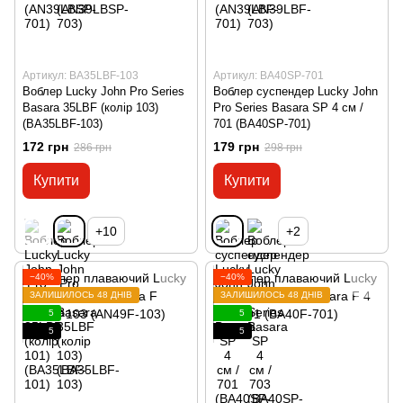
Артикул: BA35LBF-103
Артикул: BA40SP-701
Воблер Lucky John Pro Series
Воблер суспендер Lucky John
Basara 35LBF (колір 103)
Pro Series Basara SP 4 см /
(BA35LBF-103)
701 (BA40SP-701)
172 грн
179 грн
286 грн
298 грн
Купити
Купити
+10
+2
−40%
−40%
ЗАЛИШИЛОСЬ 48 ДНІВ
ЗАЛИШИЛОСЬ 48 ДНІВ
5
5
5
5