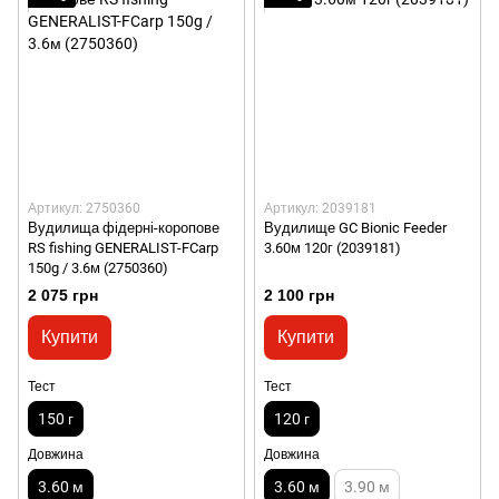
Артикул: 2750360
Артикул: 2039181
Вудилища фідерні-коропове
Вудилище GC Bionic Feeder
RS fishing GENERALIST-FCarp
3.60м 120г (2039181)
150g / 3.6м (2750360)
2 075 грн
2 100 грн
Купити
Купити
Тест
Тест
150 г
120 г
Довжина
Довжина
3.60 м
3.60 м
3.90 м