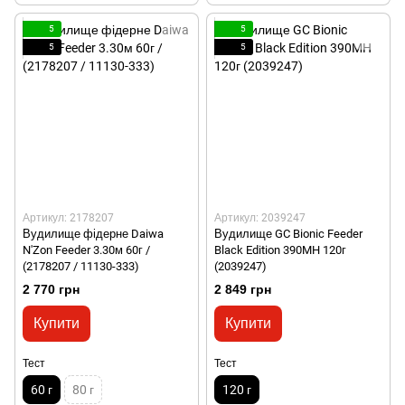
5
5
5
5
Артикул: 2178207
Артикул: 2039247
Вудилище фідерне Daiwa
Вудилище GC Bionic Feeder
N'Zon Feeder 3.30м 60г /
Black Edition 390MH 120г
(2178207 / 11130-333)
(2039247)
2 770 грн
2 849 грн
Купити
Купити
Тест
Тест
60 г
80 г
120 г