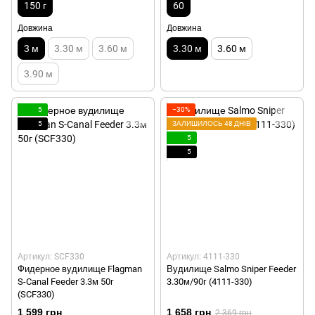
150 г
60
Довжина
Довжина
3 м
3.30 м
3.60 м
3.30 м
3.60 м
3.90 м
5
−30%
5
ЗАЛИШИЛОСЬ 48 ДНІВ
5
5
Артикул: SCF330
Артикул: 4111-330
Фидерное вудилище Flagman
Вудилище Salmo Sniper Feeder
S-Canal Feeder 3.3м 50г
3.30м/90г (4111-330)
(SCF330)
1 599 грн
1 658 грн
2 369 грн