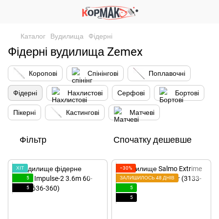
Каталог
Вудилища
Фідерні
Фідерні вудилища Zemex
Коропові
Спінінгові
Поплавочні
Фідерні
Нахлистові
Серфові
Бортові
Пікерні
Кастингові
Матчеві
Фільтр
Спочатку дешевше
ХІТ
−30%
5
ЗАЛИШИЛОСЬ 48 ДНІВ
5
5
5