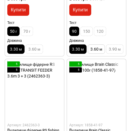
Купити
Купити
Тест
Тест
50 г
70 г
90
150
120
Довжина
Довжина
3.30 м
3.60 м
3.30 м
3.60 м
3.90 м
5
5
5
5
Артикул: 2462363-3
Артикул: 1858-41-97
Вудилище фідерне RS fishing
Вудилище Brain Classic