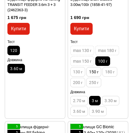
TRANSIT FEEDER 3.6m 3 + 3
3.00м/100г (1858-41-97)
(2462363-3)
1 675 грн
1 690 грн
Купити
Купити
Тест
Тест
120
max 130 г
max 180 г
Довжина
max 150 г
100 г
3.60 м
130 г
150 г
180 г
200 г
250 г
Довжина
2.70 м
3 м
3.30 м
3.60 м
3.90 м
5
5
5
5