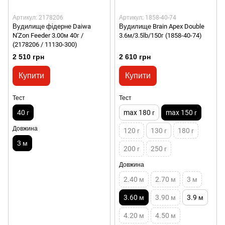
Артикул: 2178206
Артикул: 1858-40-74
Вудилище фідерне Daiwa
Вудилище Brain Apex Double
N'Zon Feeder 3.00м 40г /
3.6м/3.5lb/150г (1858-40-74)
(2178206 / 11130-300)
2 510 грн
2 610 грн
Купити
Купити
Тест
Тест
40 г
max 180 г
max 150 г
Довжина
120 г
130 г
180 г
3 м
200 г
250 г
Довжина
2.40 м
2.70 м
3 м
3.60 м
3.90 м
3.9 м
4.20 м
4.50 м