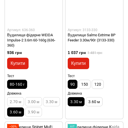
Артикул: 636-360
Артикул: 3133-330
Вудилище фідерне WEIDA
Вудилище Salmo Extrime BP
Impulse-2 3.6m 60-160g (636-
Feeder 3.30м/90г (3133-330)
360)
936 грн
1 037 грн
1 481 грн
Купити
Купити
Тест
Тест
80-160 г
90
150
120
Довжина
Довжина
2.70 м
3.00 м
3.30 м
3.30 м
3.60 м
3.60 м
3.90 м
−30%
ХІТ