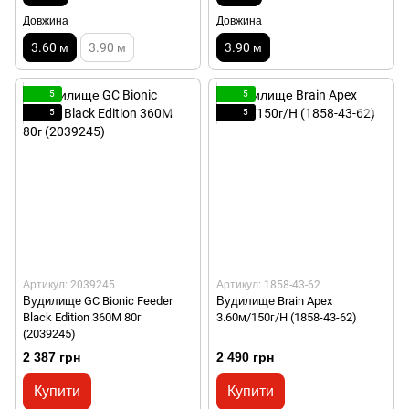
Довжина
Довжина
3.60 м
3.90 м
3.90 м
5
5
5
5
Артикул: 2039245
Артикул: 1858-43-62
Вудилище GC Bionic Feeder
Вудилище Brain Apex
Black Edition 360M 80г
3.60м/150г/H (1858-43-62)
(2039245)
2 387 грн
2 490 грн
Купити
Купити