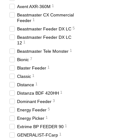
1
Axent AXR-360M
Beastmaster CX Commercial
1
Feeder
5
Beastmaster Feeder DX LC
Beastmaster Feeder DX LC
1
12
1
Beastmaster Tele Monster
7
Bionic
1
Blaster Feeder
1
Classic
1
Distance
1
Distanza BDF 420HH
3
Dominant Feeder
5
Energy Feeder
1
Energy Picker
1
Extrime BP FEEDER 90
1
GENERALIST-FCarp