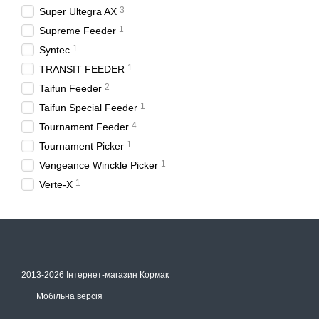
3
Super Ultegra AX
1
Supreme Feeder
1
Syntec
1
TRANSIT FEEDER
2
Taifun Feeder
1
Taifun Special Feeder
4
Tournament Feeder
1
Tournament Picker
1
Vengeance Winckle Picker
1
Verte-X
2013-2026 Інтернет-магазин Кормак
Мобільна версія