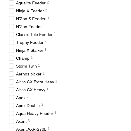
2
Aqualite Feeder
2
Ninja X Feeder
3
N'Zon S Feeder
1
N'Zon Feeder
1
Classic Tele Feeder
4
Trophy Feeder
1
Ninja X Stalker
1
Champ
1
Storm Twin
1
Aernos picker
1
Alivio CX Extra Heav
1
Alivio CX Heavy
2
Apex
3
Apex Double
1
Aqua Heavy Feeder
3
Axent
1
Axent AXR-270L