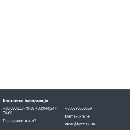
Контактна інформація
+38(098)117-70-39 +38(044)247-
+380970650559
70-69
kormakukraine
Передзвонити вам?
order@kormak.ua