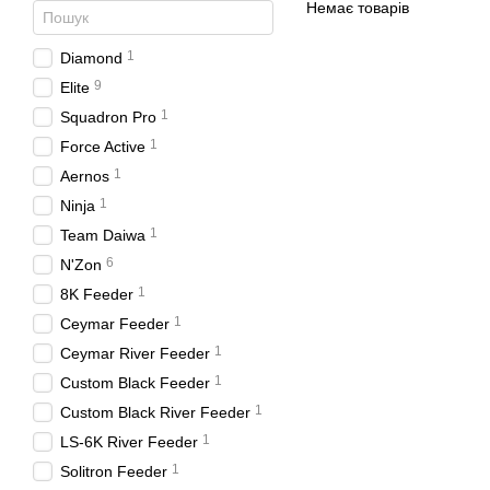
Немає товарів
1
Diamond
9
Elite
1
Squadron Pro
1
Force Active
1
Aernos
1
Ninja
1
Team Daiwa
6
N'Zon
1
8K Feeder
1
Ceymar Feeder
1
Ceymar River Feeder
1
Custom Black Feeder
1
Custom Black River Feeder
1
LS-6K River Feeder
1
Solitron Feeder