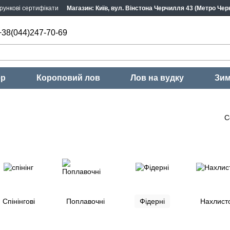
рункові сертифікати
Магазин: Київ, вул. Вінстона Черчилля 43 (Метро Черн
+38(044)247-70-69
ер
Короповий лов
Лов на вудку
Зим
С
Спінінгові
Поплавочні
Фідерні
Нахлисто