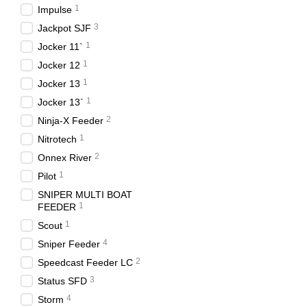
1
Impulse
3
Jackpot SJF
1
Jocker 11`
1
Jocker 12
1
Jocker 13
1
Jocker 13`
2
Ninja-X Feeder
1
Nitrotech
2
Onnex River
1
Pilot
SNIPER MULTI BOAT
1
FEEDER
1
Scout
4
Sniper Feeder
2
Speedcast Feeder LC
3
Status SFD
4
Storm