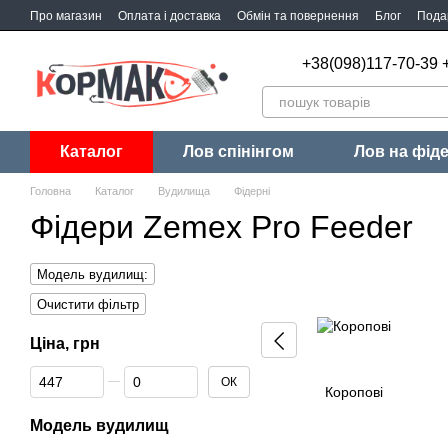
Перейти до основного контенту
Про магазин
Оплата і доставка
Обмін та повернення
Блог
Пода
+38(098)117-70-39 
Каталог
Лов спінінгом
Лов на фід
Головна
Каталог
Вудилища
Фідерні
Фідери Zemex Pro Feeder
Модель вудилищ:
Очистити фільтр
Ціна, грн
Від Ціна, грн
До Ціна, грн
ОК
Коропові
Модель вудилищ