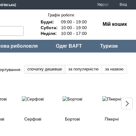
Укр
рус
Вхід
ігівська)
Графік роботи:
Будні:
09:00 - 19:00
Мій кошик
Субота:
10:00 - 19:00
Неділя:
10:00 - 17:00
ова риболовля
Одяг BAFT
Туризм
спочатку дешевше
за популярністю
за назвою
ортування:
ві
Серфові
Бортові
Пікерні