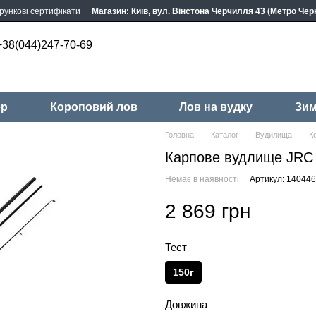
рункові сертифікати
Магазин: Київ, вул. Вінстона Черчилля 43 (Метро Черн
+38(044)247-70-69
ер
Короповий лов
Лов на вудку
Зим
Головна
Каталог
Вудилища
К
Карпове вудлище JRC C
Немає в наявності
Артикул: 14044
2 869 грн
Тест
150г
Довжина