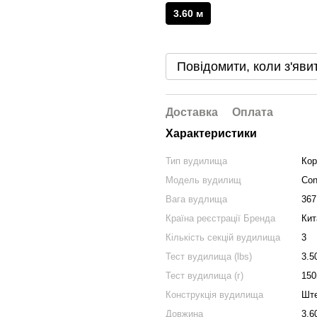
3.60 м
Повідомити, коли з'яви
Доставка
Оплата
Характеристики
Тип вудилища
Кор
Модель вудилищ
Con
Вага вудлища
367
Країна реєстрації Бренда
Кит
Кількість секцій вудилища
3
Тест вудилища (lbs)
3.5
Тест вудилища (г)
150
Конструкція вудилища
Шт
Довжина
3.6