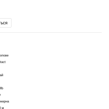
ться
опове
tact
ай
0lb
г
екерна
0 м