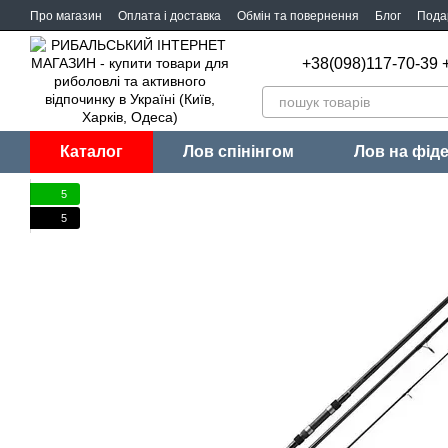
Перейти до основного контенту
Про магазин
Оплата і доставка
Обмін та повернення
Блог
Пода
+38(098)117-70-39 
Каталог
Лов спінінгом
Лов на фід
5
5