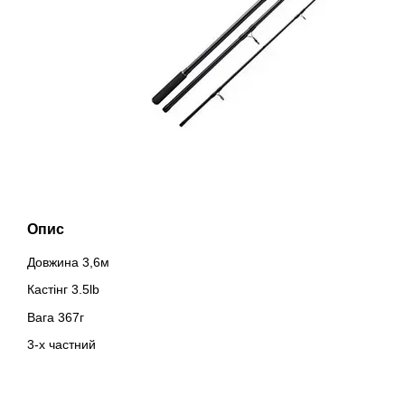
Опис
Довжина 3,6м
Кастінг 3.5lb
Вага 367г
3-х частний