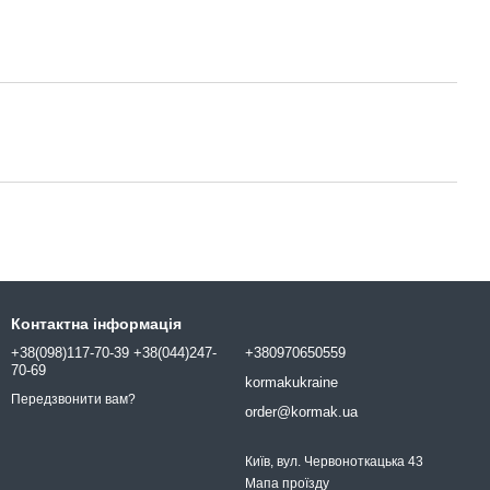
Контактна інформація
+38(098)117-70-39 +38(044)247-
+380970650559
70-69
kormakukraine
Передзвонити вам?
order@kormak.ua
Київ, вул. Червоноткацька 43
Мапа проїзду