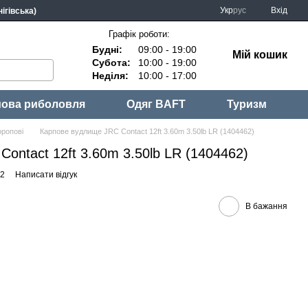
Укр
рус
Вхід
ігівська)
Графік роботи:
Будні:
09:00 - 19:00
Мій кошик
Субота:
10:00 - 19:00
Неділя:
10:00 - 17:00
ова риболовля
Одяг BAFT
Туризм
оропові
Карпове вудлище JRC Contact 12ft 3.60m 3.50lb LR (1404462)
ontact 12ft 3.60m 3.50lb LR (1404462)
62
Написати відгук
В бажання