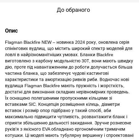
До обраного
Опис
Flagman Blackfire NEW – новинка 2024 року, оновлена серія
спінінгових вудлищ, що містить широкий спектр моделей для
ловлі в найрізноманітніших умовах. Бланки Blackfire
виготовлено з карбону модульністю 30Т, вони мають швидку
дію, проте під навантаженням до роботи долучається більша
частина бланка, що забезпечує чудові кастингові
характеристики та амортизацію ривків риби. Водночас нові
вудлища Flagman Blackfire мають пружність і жорсткість,
достатні для виконання складних нерівномірних проведень.
Їх оснащено полегшеними пропускними кільцями зі
вставками SIC. Концепція розміщення кілець, діаметри
вставок і розмір опор підібрано у такий спосіб, аби
максимально підвищити чутливість, розвантажити бланк і
сприяти збільшенню дальності закидання. Зручне рознесене
руків'я з якісного EVA обладнано ергономічним тримачем
котушки. Ці моделі мають тубулярну вершинку і спроектовані