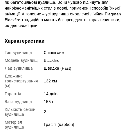
як багатоцільові вудлища. Вони чудово підійдуть для
найрізноманітніших стилів ловлі, приманок і способів їхньої
анімації. А головне – усі вудлища оновленої лінійки Flagman
Blackfire традиційно мають безпрецедентні характеристики,
як для своєї ціни.
Характеристики
Тип вудилища
Спінінгове
Модель вудилищ
Blackfire
Лад вудилища
Швидка (Fast)
Довжина
транспортування
132 см
(м)
Гарантія
14 днів
Вага вудлища
155 г
Кількість секцій
2
вудилища
Матеріал
Графіт (карбон)
вудилища