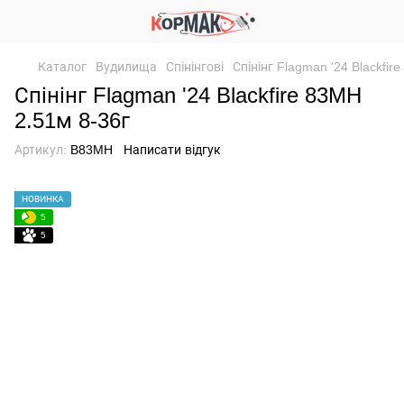
Каталог
Вудилища
Спінінгові
Спінінг Flagman '24 Blackfir
Спінінг Flagman '24 Blackfire 83MH
2.51м 8-36г
Артикул:
B83MH
Написати відгук
НОВИНКА
5
5