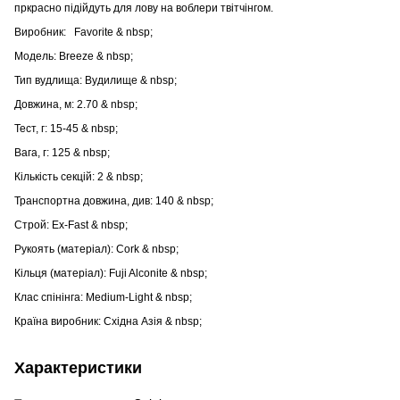
пркрасно підійдуть для лову на воблери твітчінгом.
Виробник:
Favorite & nbsp;
Модель: Breeze & nbsp;
Тип вудлища: Вудилище & nbsp;
Довжина, м: 2.70 & nbsp;
Тест, г: 15-45 & nbsp;
Вага, г: 125 & nbsp;
Кількість секцій: 2 & nbsp;
Транспортна довжина, див: 140 & nbsp;
Строй: Ex-Fast & nbsp;
Рукоять (матеріал): Cork & nbsp;
Кільця (матеріал): Fuji Alconite & nbsp;
Клас спінінга: Medium-Light & nbsp;
Країна виробник: Східна Азія & nbsp;
Характеристики