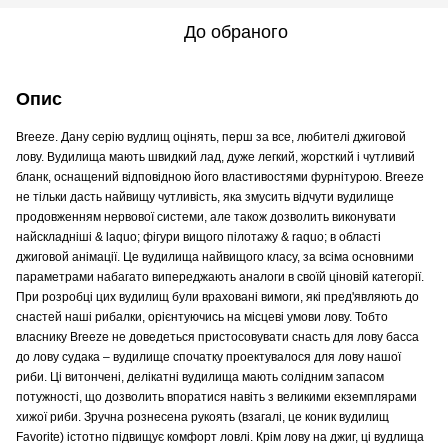
До обраного
Опис
Breeze. Дану серію вудлищ оцінять, перш за все, любителі джиговой
лову. Вудилища мають швидкий лад, дуже легкий, жорсткий і чутливий
бланк, оснащений відповідною його властивостями фурнітурою. Breeze
не тільки дасть найвищу чутливість, яка змусить відчути вудилище
продовженням нервової системи, але також дозволить виконувати
найскладніші & laquo; фігури вищого пілотажу & raquo; в області
джиговой анімації. Це вудилища найвищого класу, за всіма основними
параметрами набагато випереджають аналоги в своїй ціновій категорії.
При розробці цих вудилищ були враховані вимоги, які пред'являють до
снастей наші рибалки, орієнтуючись на місцеві умови лову. Тобто
власнику Breeze не доведеться пристосовувати снасть для лову басса
до лову судака – вудилище спочатку проектувалося для лову нашої
риби. Ці витончені, делікатні вудилища мають солідним запасом
потужності, що дозволить впоратися навіть з великими екземплярами
хижої риби. Зручна рознесена рукоять (взагалі, це коник вудилищ
Favorite) істотно підвищує комфорт ловлі. Крім лову на джиг, ці вудлища