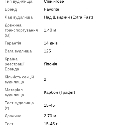
Тип вудилища
Спінінгове
Бренд
Favorite
Лад вудилища
Над Швидкий (Extra Fast)
Довжина
транспортування
1.40 м
(м)
Гарантія
14 днів
Вага вудлища
125
Країна
реєстрації
Японія
Бренда
Кількість секцій
2
вудилища
Матеріал
Карбон (Графіт)
вудилища
Тест вудилища
15-45
(г)
Довжина
2.70 м
Тест
15-45 г