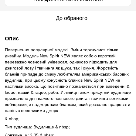
До обраного
Опис
Повернення популярної моделі. Зміни торкнулися тільки
дизайну. Модель New Spirit NEW являє собою короткий
переважно човновий універсал, однаково підходить для
джиговой лову і твичинга як щуки, так і окуня. Жорсткість
бланків припаде до смаку любителям американських басових
вудилищ, при цьому конусність бланків New Spirit NEW не
настільки висока, що позитивно позначається при виведенні &
laquo; нашій & raquo; риби. У лінійці також присутній вудилище
призначене для важкого човнового джига і твичинга великими
воблерами, з наджорстким бланком, який дозволяє працювати
навіть з невеликими джерк.
& nbsp;
Тип вудлища: Вудилище & nbsp;
Довжина, м: 2.05 & nbsp;