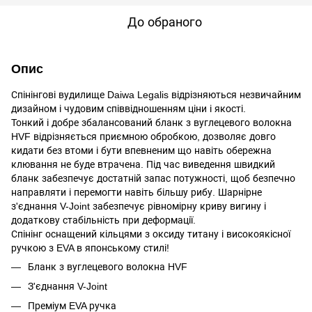
До обраного
Опис
Спінінгові вудилище Daiwa Legalis відрізняються незвичайним
дизайном і чудовим співвідношенням ціни і якості.
Тонкий і добре збалансований бланк з вуглецевого волокна
HVF відрізняється приємною обробкою, дозволяє довго
кидати без втоми і бути впевненим що навіть обережна
клювання не буде втрачена. Під час виведення швидкий
бланк забезпечує достатній запас потужності, щоб безпечно
направляти і перемогти навіть більшу рибу. Шарнірне
з'єднання V-Joint забезпечує рівномірну криву вигину і
додаткову стабільність при деформації.
Спінінг оснащений кільцями з оксиду титану і високоякісної
ручкою з EVA в японському стилі!
Бланк з вуглецевого волокна HVF
З'єднання V-Joint
Преміум EVA ручка