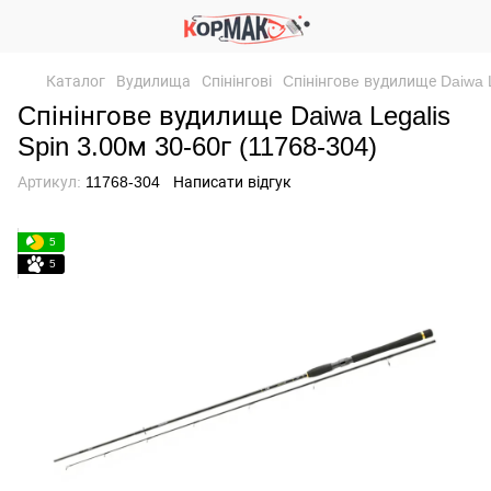
Каталог
Вудилища
Спінінгові
Cпінінговe вудилище Daiwa L
Cпінінговe вудилище Daiwa Legalis
Spin 3.00м 30-60г (11768-304)
Артикул:
11768-304
Написати відгук
5
5