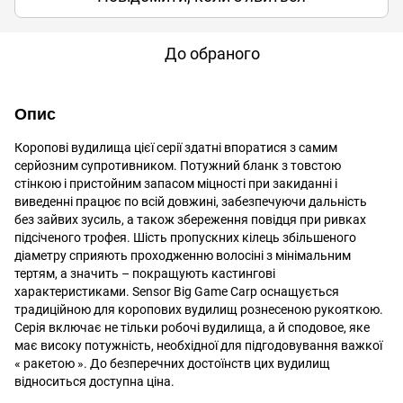
До обраного
Опис
Коропові вудилища цієї серії здатні впоратися з самим
серйозним супротивником. Потужний бланк з товстою
стінкою і пристойним запасом міцності при закиданні і
виведенні працює по всій довжині, забезпечуючи дальність
без зайвих зусиль, а також збереження повідця при ривках
підсіченого трофея. Шість пропускних кілець збільшеного
діаметру сприяють проходженню волосіні з мінімальним
тертям, а значить – покращують кастингові
характеристиками. Sensor Big Game Carp оснащується
традиційною для коропових вудилищ рознесеною рукояткою.
Серія включає не тільки робочі вудилища, а й сподовое, яке
має високу потужність, необхідної для підгодовування важкої
« ракетою ». До безперечних достоїнств цих вудилищ
відноситься доступна ціна.