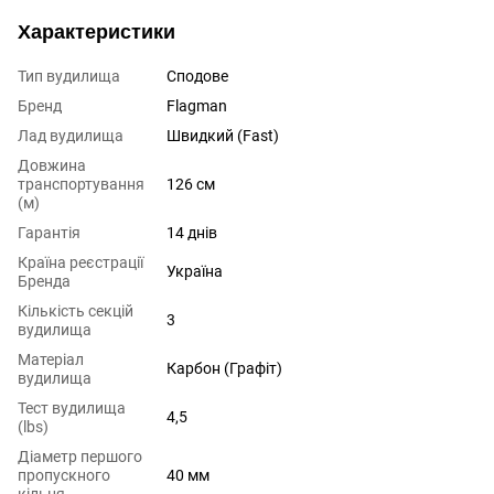
Характеристики
Тип вудилища
Сподове
Бренд
Flagman
Лад вудилища
Швидкий (Fast)
Довжина
транспортування
126 см
(м)
Гарантія
14 днів
Країна реєстрації
Україна
Бренда
Кількість секцій
3
вудилища
Матеріал
Карбон (Графіт)
вудилища
Тест вудилища
4,5
(lbs)
Діаметр першого
пропускного
40 мм
кільця