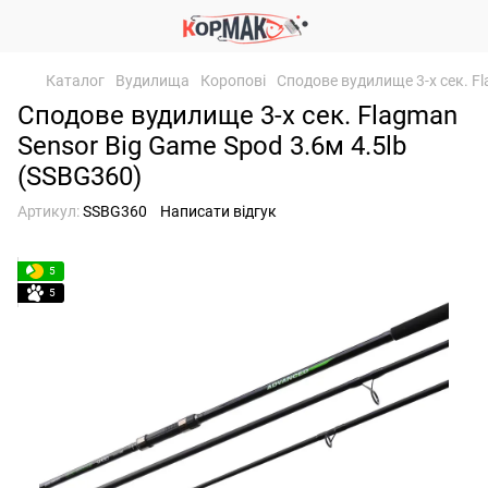
Каталог
Вудилища
Коропові
Сподове вудилище 3-х сек. Fl
Сподове вудилище 3-х сек. Flagman
Sensor Big Game Spod 3.6м 4.5lb
(SSBG360)
Артикул:
SSBG360
Написати відгук
5
5