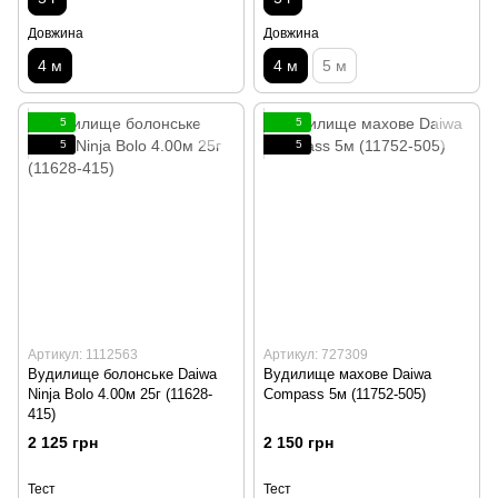
Довжина
Довжина
4 м
4 м
5 м
5
5
5
5
Артикул: 1112563
Артикул: 727309
Вудилище болонське Daiwa
Вудилище махове Daiwa
Ninja Bolo 4.00м 25г (11628-
Compass 5м (11752-505)
415)
2 125 грн
2 150 грн
Тест
Тест