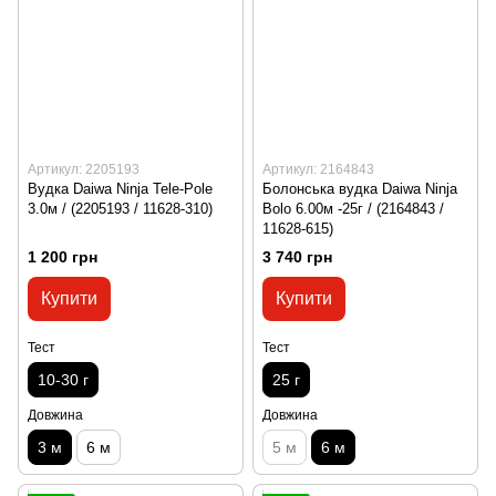
Артикул: 2205193
Артикул: 2164843
Вудка Daiwa Ninja Tele-Pole
Болонська вудка Daiwa Ninja
3.0м / (2205193 / 11628-310)
Bolo 6.00м -25г / (2164843 /
11628-615)
1 200 грн
3 740 грн
Купити
Купити
Тест
Тест
10-30 г
25 г
Довжина
Довжина
3 м
6 м
5 м
6 м