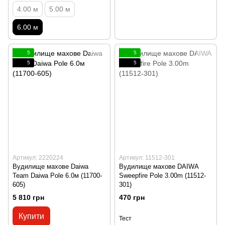
4.00 м
5.00 м
6.00 м
5
5
5
5
Артикул: 2220224
Артикул: 11512-301
Вудилище махове Daiwa
Вудилище махове DAIWA
Team Daiwa Pole 6.0м (11700-
Sweepfire Pole 3.00m (11512-
605)
301)
5 810 грн
470 грн
Купити
Тест