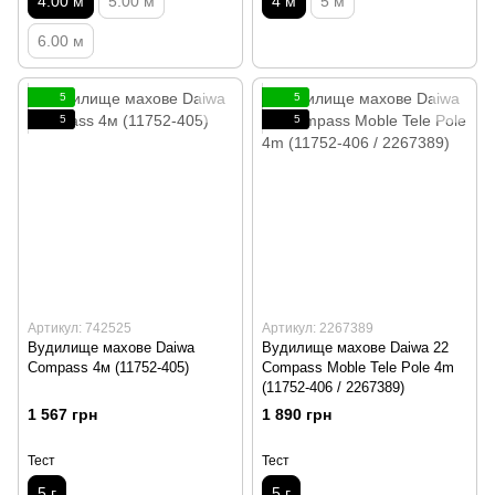
4.00 м
5.00 м
4 м
5 м
6.00 м
5
5
5
5
Артикул: 742525
Артикул: 2267389
Вудилище махове Daiwa
Вудилище махове Daiwa 22
Compass 4м (11752-405)
Compass Moble Tele Pole 4m
(11752-406 / 2267389)
1 567 грн
1 890 грн
Тест
Тест
5 г
5 г