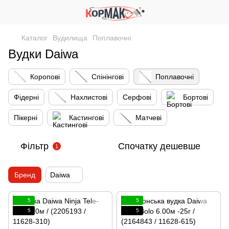
Каталог
Вудилища
Поплавочні
Вудки Daiwa
Коропові
Спінінгові
Поплавочні
Фідерні
Нахлистові
Серфові
Бортові
Пікерні
Кастингові
Матчеві
Фільтр
Спочатку дешевше
1
Бренд
Daiwa
5
5
5
5