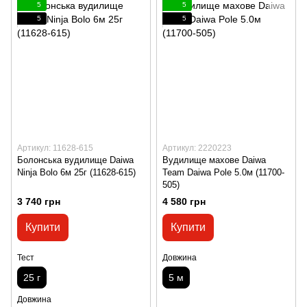
5
5
5
5
Артикул: 11628-615
Артикул: 2220223
Болонська вудилище Daiwa
Вудилище махове Daiwa
Ninja Bolo 6м 25г (11628-615)
Team Daiwa Pole 5.0м (11700-
505)
3 740 грн
4 580 грн
Купити
Купити
Тест
Довжина
25 г
5 м
Довжина