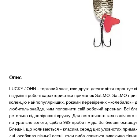
Опис
LUCKY JOHN - торговий знак, вже друге десятиліття гарантує ві
і відмінні робочі характеристики приманок SaLMO. SaLMO приг
колекцію найпопулярніших, роками перевірених «колебалок» дл
любитель знайде, чим поповнити свій робочий арсенал. Всі блеш
ретельно відполіровані вручну. Для остаточного гальванічного
натуральне золото, срібло 999 проби і мідь. Всі блешні оснащ
Блешні, що коливаються - класика серед цих уловистих приман
дні, особливо пізньої осені, коли риба ловиться виключно тіль