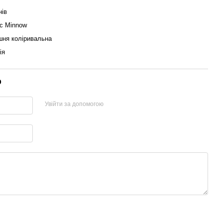
нів
c Minnow
ня коліривальна
ія
р
Увійти за допомогою