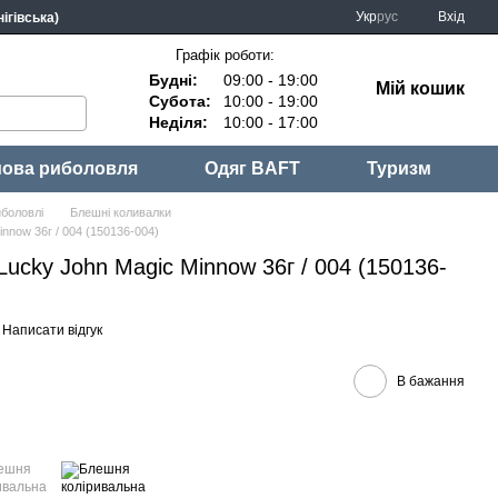
Укр
рус
Вхід
ігівська)
Графік роботи:
Будні:
09:00 - 19:00
Мій кошик
Субота:
10:00 - 19:00
Неділя:
10:00 - 17:00
ова риболовля
Одяг BAFT
Туризм
боловлі
Блешні коливалки
nnow 36г / 004 (150136-004)
ucky John Magic Minnow 36г / 004 (150136-
Написати відгук
В бажання