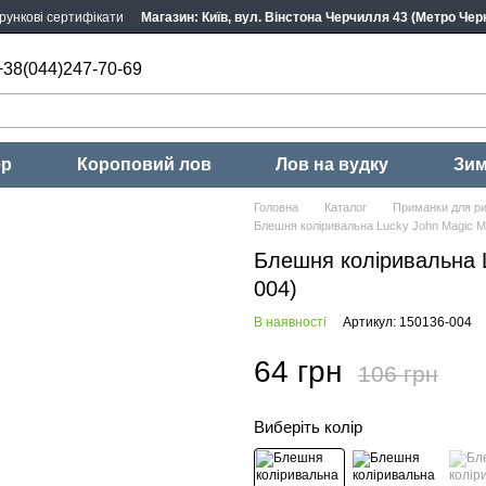
рункові сертифікати
Магазин: Київ, вул. Вінстона Черчилля 43 (Метро Черн
+38(044)247-70-69
ер
Короповий лов
Лов на вудку
Зим
Головна
Каталог
Приманки для ри
Блешня коліривальна Lucky John Magic Mi
Блешня коліривальна L
004)
В наявності
Артикул: 150136-004
64 грн
106 грн
Виберіть колір