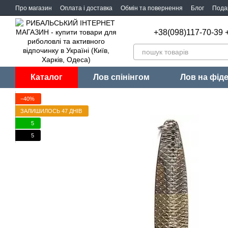
Перейти до основного контенту
Про магазин
Оплата і доставка
Обмін та повернення
Блог
Пода
+38(098)117-70-39 
Каталог
Лов спінінгом
Лов на фід
−40%
ЗАЛИШИЛОСЬ 47 ДНІВ
5
5