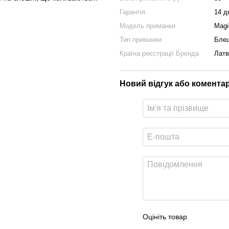
Гарантія
14 д
Модель приманки
Magi
Тип приманки
Блеш
Країна реєстрації Бренда
Латв
Новий відгук або комента
Оцініть товар