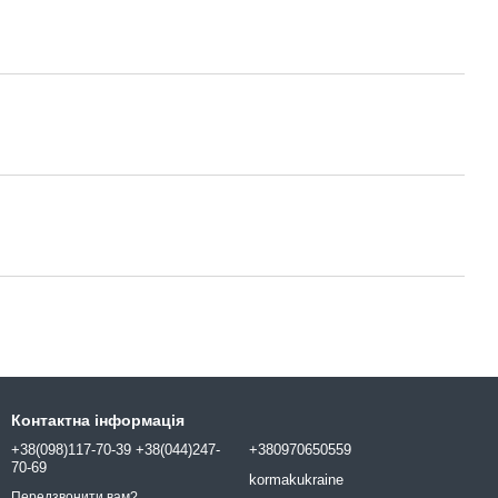
Контактна інформація
+38(098)117-70-39 +38(044)247-
+380970650559
70-69
kormakukraine
Передзвонити вам?