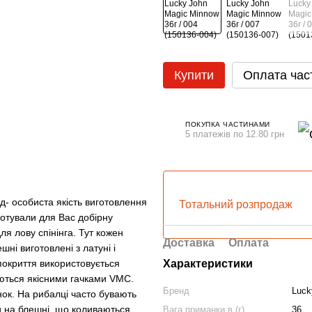
Купити
Оплата час
ПОКУПКА ЧАСТИНАМИ
5 платежів по 12.80 грн
д- особиста якість виготовлення
Тотальний розпродаж
отували для Вас добірну
я лову спінінга. Тут кожен
Доставка
Оплата
ні виготовлені з латуні і
 покриття використовується
Характеристики
уються якісними гачками VMC.
Бренд
Luck
ок. На рибалці часто бувають
ки на блешні, що коливаються.
Вага приманки в (г)
36