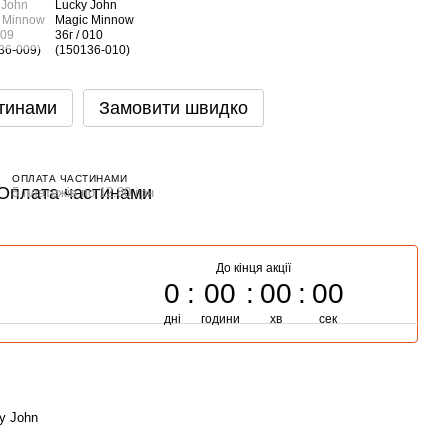
тинами
Замовити швидко
ОПЛАТА ЧАСТИНАМИ
5 платежів по 12.80 грн
До кінця акції
0
00
00
00
дні
години
хв
сек
y John