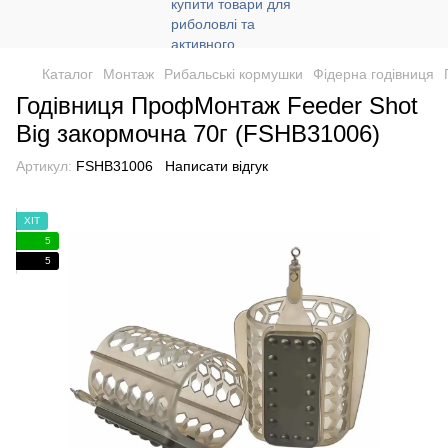
Каталог
Монтаж
Рибальські кормушки
Фідерна годівниця
Годівниця ПрофМонтаж Feeder Shot
Big закормочна 70г (FSHB31006)
Артикул:
FSHB31006
Написати відгук
ХІТ
5
5