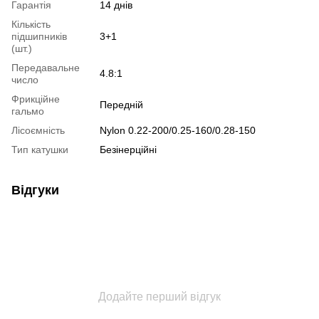
Гарантія
14 днів
Кількість
підшипників
3+1
(шт.)
Передавальне
4.8:1
число
Фрикційне
Передній
гальмо
Лісоємність
Nylon 0.22-200/0.25-160/0.28-150
Тип катушки
Безінерційні
Відгуки
Додайте перший відгук