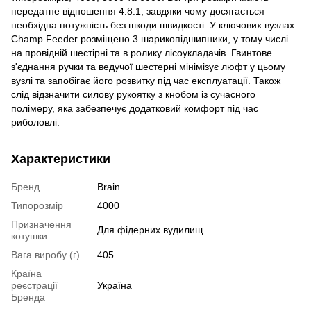
передатне відношення 4.8:1, завдяки чому досягається
необхідна потужність без шкоди швидкості. У ключових вузлах
Champ Feeder розміщено 3 шарикопідшипники, у тому числі
на провідній шестірні та в ролику лісоукладачів. Гвинтове
з'єднання ручки та ведучої шестерні мінімізує люфт у цьому
вузлі та запобігає його розвитку під час експлуатації. Також
слід відзначити силову рукоятку з кнобом із сучасного
полімеру, яка забезпечує додатковий комфорт під час
риболовлі.
Характеристики
Бренд
Brain
Типорозмір
4000
Призначення
Для фідерних вудилищ
котушки
Вага виробу (г)
405
Країна
реєстрації
Україна
Бренда