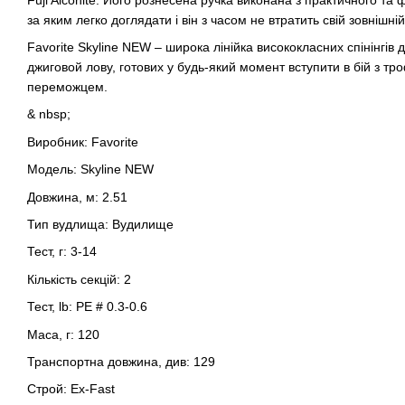
за яким легко доглядати і він з часом не втратить свій зовнішній
Favorite Skyline NEW – широка лінійка висококласних спінінгів
джиговой лову, готових у будь-який момент вступити в бій з тр
переможцем.
& nbsp;
Виробник: Favorite
Модель: Skyline NEW
Довжина, м: 2.51
Тип вудлища: Вудилище
Тест, г: 3-14
Кількість секцій: 2
Тест, lb: PE # 0.3-0.6
Маса, г: 120
Транспортна довжина, див: 129
Строй: Ex-Fast