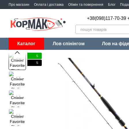
Перейти до основного контенту
Про магазин
Оплата і доставка
Обмін та повернення
Блог
Пода
+38(098)117-70-39 
Каталог
Лов спінінгом
Лов на фід
5
5