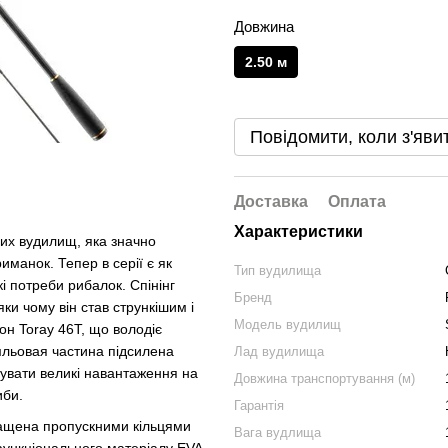
Довжина
2.50 м
Повідомити, коли з'яви
Доставка
Оплата
Характеристики
ових вудилищ, яка значно
манок. Тепер в серії є як
Тип вудилища
які потреби рибалок. Спінінг
Бренд
ки чому він став стрункішим і
Модель вудилищ
н Toray 46T, що володіє
мльовая частина підсилена
Лад вудилища
увати великі навантаження на
Довжина транспортування (м)
иби.
Гарантія
нащена пропускними кільцями
Вага вудлища
 функціонального матеріалу EVA,