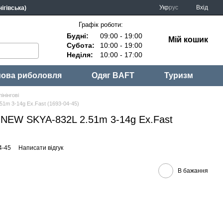
Укр
рус
Вхід
ігівська)
Графік роботи:
Будні:
09:00 - 19:00
Мій кошик
Субота:
10:00 - 19:00
Неділя:
10:00 - 17:00
ова риболовля
Одяг BAFT
Туризм
інінгові
.51m 3-14g Ex.Fast (1693-04-45)
ne NEW SKYA-832L 2.51m 3-14g Ex.Fast
4-45
Написати відгук
В бажання