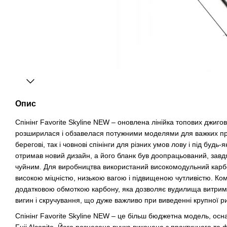
Опис
Спінінг Favorite Skyline NEW – оновлена ​​лінійка топових джиг
розширилася і обзавелася потужними моделями для важких при
берегові, так і човнові спінінги для різних умов лову і під будь-
отримав новий дизайн, а його бланк був доопрацьований, завдя
чуйним. Для виробництва використаний високомодульний карбо
високою міцністю, низькою вагою і підвищеною чутливістю. Ко
додатковою обмоткою карбону, яка дозволяє вудилища витрим
вигин і скручування, що дуже важливо при виведенні крупної р
Спінінг Favorite Skyline NEW – це більш бюджетна модель, ос
Fuji Alconite. Його рознесена ручка виконана з практичного та