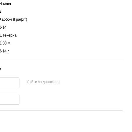
Японія
2
Карбон (Графіт)
3-14
Штекерна
2.50 м
3-14 г
р
Увійти за допомогою