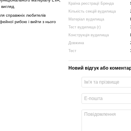
Країна реєстрації Бренда
 вигляд.
Кількість секцій вудилища
 для справжніх любителів
Матеріал вудилища
офейної рибою і вийти з нього
Тест вудилища (г)
Конструкція вудилища
Довжина
Тест
Новий відгук або комента