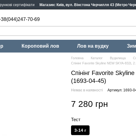
рункові сертифікати
Магазин: Київ, вул. Вінстона Черчилля 43 (Метро Черн
+38(044)247-70-69
ер
Короповий лов
Лов на вудку
Зим
Головна
Каталог
Вудилища
Сп
Спінінг Favorite Skyline NEW SKYA-832L 2
Спінінг Favorite Skyli
(1693-04-45)
Немає в наявності
Артикул: 1693-0
7 280 грн
Тест
3-14 г