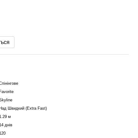
ться
Спінінгове
Favorite
Skyline
Над Швидкий (Extra Fast)
1.29 м
14 днів
120